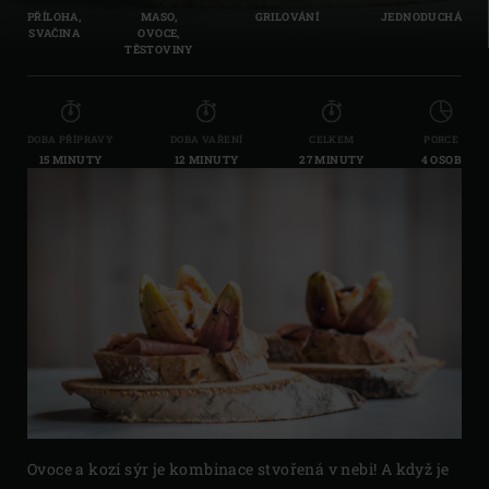
PŘÍLOHA,
MASO,
GRILOVÁNÍ
JEDNODUCHÁ
SVAČINA
OVOCE,
TĚSTOVINY
DOBA PŘÍPRAVY
DOBA VAŘENÍ
CELKEM
PORCE
15 MINUTY
12 MINUTY
27 MINUTY
4 OSOB
Ovoce a kozí sýr je kombinace stvořená v nebi! A když je