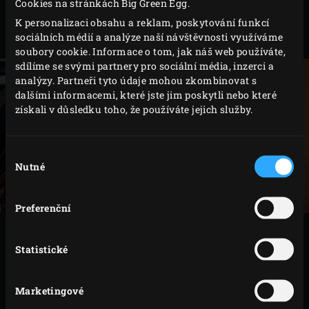
Cookies na stránkách Big Green Egg.
Takto připravené fíky naskládejte do keramické
K personalizaci obsahu a reklam, poskytování funkcí
sociálních médií a analýze naší návštěvnosti využíváme
mísy.
soubory cookie. Informace o tom, jak náš web používáte,
sdílíme se svými partnery pro sociální média, inzerci a
analýzy. Partneři tyto údaje mohou zkombinovat s
dalšími informacemi, které jste jim poskytli nebo které
získali v důsledku toho, že používáte jejich služby.
Výběr
Nutné
souhlasu
Preferenční
VAŘENÍ
Statistické
Mísu s fíky umístěte na rošt a zavřete víko EGG.
Marketingové
Pečte cca 10 minut. Mezitím potřete plátky chleba