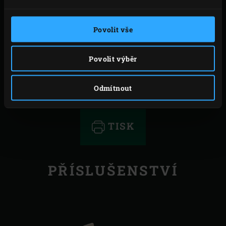
olivovým olejem a krátce je grilujte na obou
stranách.
Povolit vše
Oloupaný česnek rozetřete na jednu stranu chleba a
položte na něj plátek šunky.
Vytáhněte mísu z EGG. Na každou bruschettu
Povolit výběr
položte jeden pražený fík. Na závěr pokapte
balsamikem.
Odmítnout
TISK
PŘÍSLUŠENSTVÍ