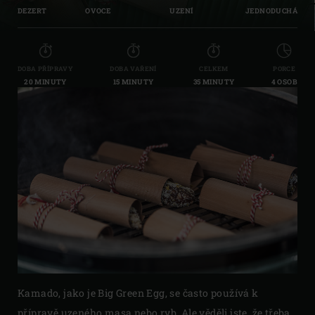
DEZERT
OVOCE
UZENÍ
JEDNODUCHÁ
DOBA PŘÍPRAVY
DOBA VAŘENÍ
CELKEM
PORCE
20 MINUTY
15 MINUTY
35 MINUTY
4 OSOB
Kamado, jako je Big Green Egg, se často používá k
přípravě uzeného masa nebo ryb. Ale věděli jste, že třeba