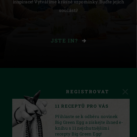
inspirace! Vytváříme krásné vzpomínky. Buďte jejich
součástí!
JSTE IN?
REGISTROVAT
11 RECEPTŮ PRO VÁS
Přihlaste se k odběru novinek
Big Green Egg a získejte ihned e-
knihu s 11 nejchutnějšími
recepty Big Green Egg!