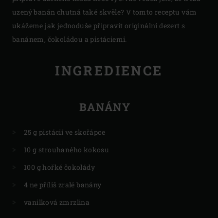
uzený banán chutná také skvěle? V tomto receptu vám
ukážeme jak jednoduše připravit originální dezert s
banánem, čokoládou a pistáciemi.
INGREDIENCE
BANÁNY
25 g pistácií ve skořápce
10 g strouhaného kokosu
100 g hořké čokolády
4 ne příliš zralé banány
vanilková zmrzlina