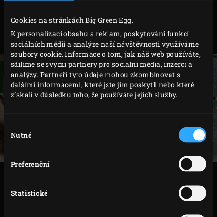
kokosem s pistáciemi. Každý takto připravený
Cookies na stránkách Big Green Egg.
banán zamotejte do cedrového dřevěného plátu a
K personalizaci obsahu a reklam, poskytování funkcí
převázejte řeznickým provázkem.
sociálních médií a analýze naší návštěvnosti využíváme
soubory cookie. Informace o tom, jak náš web používáte,
sdílíme se svými partnery pro sociální média, inzerci a
analýzy. Partneři tyto údaje mohou zkombinovat s
dalšími informacemi, které jste jim poskytli nebo které
získali v důsledku toho, že používáte jejich služby.
Výběr
Nutné
souhlasu
Preferenční
VAŘENÍ
Statistické
Banány položte na rošt a zavřete víko EGG. Nechte