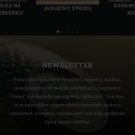
BLKA NA
BANÁNO
JABLEČNÝ ŠTRÚDL
PRKÉNKU
KO
NEWSLETTER
Pokud chcete dostávat ty nejlepší recepty e-mailem,
zaregistrujte se do našeho newsletteru „Inspiration
Today“ a přidejte do své schránky další chuť. To je vše,
co musíte udělat, abyste dostali nejnovější zprávy o
událostech, receptech, zejména pro vaše EGG, praktické
tipy a mnoho dalšího!