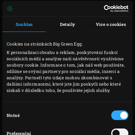
100 ml vody
Souhlas
Detaily
Více o cookies
VAŘENÍ
Cookies na stránkách Big Green Egg.
K personalizaci obsahu a reklam, poskytování funkcí
Zapalte Big Green Egg a zahřejte i s
convEGGtorem
a
sociálních médií a analýze naší návštěvnosti využíváme
soubory cookie. Informace o tom, jak náš web používáte,
roštem
na 180°C. Vymažte si formu máslem.
sdílíme se svými partnery pro sociální média, inzerci a
Nařežte meruňky na malé kostičky.
analýzy. Partneři tyto údaje mohou zkombinovat s
Ušlehejte máslo s cukrem ve šlehači, až je
dalšími informacemi, které jste jim poskytli nebo které
získali v důsledku toho, že používáte jejich služby.
nadýchané. Rozbijte vejce a postupně jedno po
druhém vmíchejte do másla. Přisypávejte do směsi
mouku a následně mouku s kypřícím práškem. A
Výběr
Nutné
souhlasu
konečně vložte do těsta meruňkové kostky,
brusinky a skořici. Nalijte těsto do vymazané
Preferenční
formy. Položte formu na rošt a zavřete víko Vajíčka.