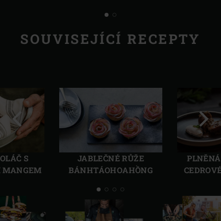
SOUVISEJÍCÍ RECEPTY
Předchozí
Další
OLÁČ S
JABLEČNÉ RŮŽE
PLNĚNÁ
M MANGEM
BÁNHTÁOHOAHỒNG
CEDROV