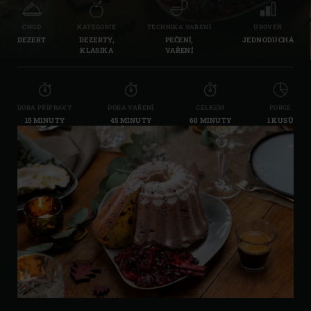
CHOD
KATEGORIE
TECHNIKA VAŘENÍ
ÚROVEŇ
DEZERT
DEZERTY,
PEČENÍ,
JEDNODUCHÁ
KLASIKA
VAŘENÍ
DOBA PŘÍPRAVY
DOBA VAŘENÍ
CELKEM
PORCE
15 MINUTY
45 MINUTY
60 MINUTY
1 KUSŮ