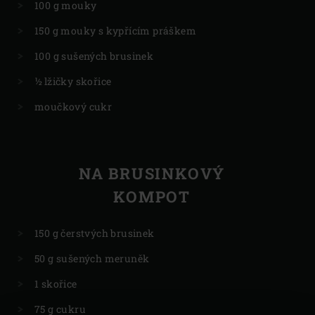
100 g mouky
150 g mouky s kypřícím práškem
100 g sušených brusinek
½ lžičky skořice
moučkový cukr
NA BRUSINKOVÝ
KOMPOT
150 g čerstvých brusinek
50 g sušených meruněk
1 skořice
75 g cukru