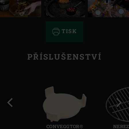
TISK
PŘÍSLUŠENSTVÍ
Předchozí
Další
CONVEGGTOR®
NEREZ