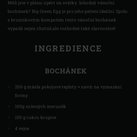
Měli jste v plánu upéct na svátky lahodný vánoční
bochánek? Big Green Egg je pro jeho pečení ideální. Spolu
s brusinkovým kompotem tento vánoční bochánek
vypadá nejen chutně,ale rozhodně také slavnostně!
INGREDIENCE
BOCHÁNEK
200 g másla pokojové teploty + navíc na vymazání
formy
100g sušených meruněk
150 g cukru krupice
4 vejce