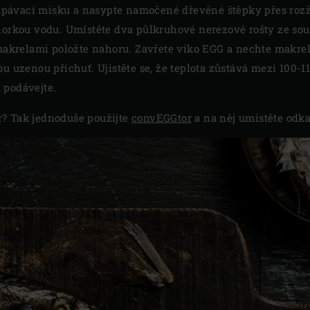
pávací misku a nasypte namočené dřevěné štěpky přes rozžh
 horkou vodu. Umístěte dva půlkruhové nerezové rošty ze s
 makrelami položte nahoru. Zavřete víko EGG a nechte makre
ou uzenou příchuť. Ujistěte se, že teplota zůstává mezi 100-1
 podávejte.
? Tak jednoduše použijte
convEGGtor
a na něj umístěte odk