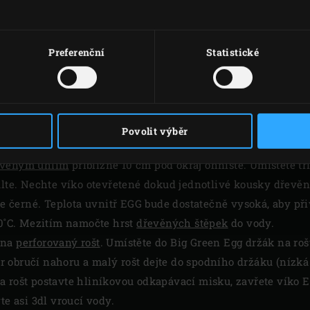
Preferenční
Statistické
VAŘENÍ
Povolit výběr
evěným uhlím
približně 10 cm pod okraj ohniště. Umístěte tř
palte. Nechte víko otevřetené dokud jednotlivé kousky dřevě
ále černé. Teplota uvnitř EGG bude dostatečně vysoká, aby při
10˚C. Mezitím namočte hrst
dřevěných štěpek
do vody.
 na
perforovaný rošt
. Umístěte do Big Green Egg držák na ro
 obručí nahoru a malý rošt dejte do spodního držáku (nízká
a rošt postavte hliníkovou odkapávací misku, zavřete víko 
te asi 3dl vroucí vody.