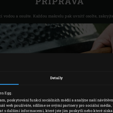
PŘÍPRAVA
 vodou a osušte. Každou makrelu pak uvnitř osolte, zakryjte
Detaily
en Egg.
lam, poskytování funkcí sociálních médií a analýze naší návště
náš web používáte, sdílíme se svými partnery pro sociální média, i
s dalšími informacemi, které jste jim poskytli nebo které získal