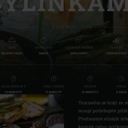
BYLINKAM
Slovenia | Slovenija
Spain | España
RECEPTY
Sweden | Sverige
Switzerland (French) 
CHOD
KATEGORIE
TECHNIKA VAŘENÍ
ÚROVEŇ
HLAVNÍ CHOD
MASO
GRILOVÁNÍ
JEDNODUCHÁ
Switzerland | Schwei
Turkey | Türkiye
DOBA PŘÍPRAVY
DOBA VAŘENÍ
CELKEM
PORCE
20 MINUTY
17 MINUTY
37 MINUTY
4 OSOB
Tournedos se krájí ze s
recept potřebujete při
Přednostně silnější stř
koupíte celou svíčkovou