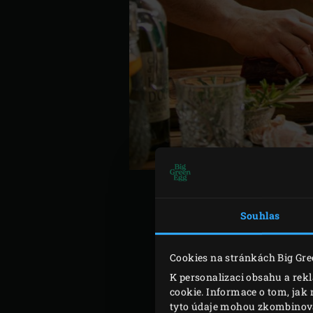
Souhlas
Zapalte
uhlí
v Big Green Eg
Cookies na stránkách Big Gre
Mezitím, nakrájejte svíčk
K personalizaci obsahu a rek
svažte řeznickým provázke
cookie. Informace o tom, jak 
olivovým olejem z obou str
tyto údaje mohou zkombinovat 