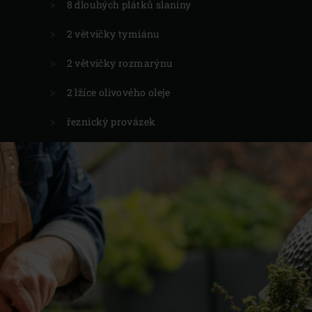
8 dlouhých plátků slaniny
2 větvičky tymiánu
2 větvičky rozmarýnu
2 lžíce olivového oleje
řeznický provázek