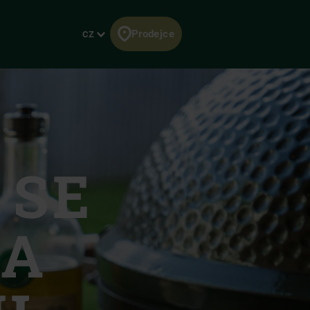
Prodejce
Jazyk
CZ
NEWSLETTER
MODELY
REGISTRACE
Odebírejte náš měsíční
Seznamte se s rodinou
Zaregistrujte svůj EGG a
zpravodaj s nejnovějšími
Big Green Egg.
získejte doživotní záruku.
a nejchutnějšími
Čtěte více
Registrace
informacemi.
Registrace
ZVÝHODNĚNÁ
derland
NABÍDKA
 SE
Propagační akce 2026.
Zobrazit nabídku
 A
PRODEJCI
 Portuguesa
Najděte si prodejce ve
svém okolí.
Vyhledání prodejce