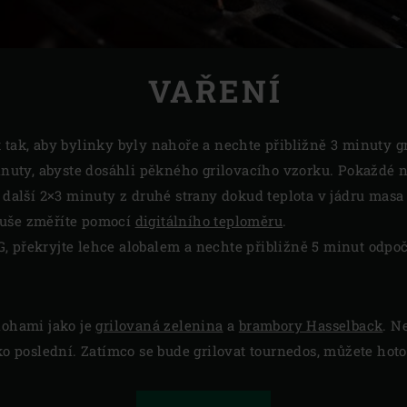
VAŘENÍ
 tak, aby bylinky byly nahoře a nechte přibližně 3 minuty gr
 minuty, abyste dosáhli pěkného grilovacího vzorku. Pokaždé
e další 2×3 minuty z druhé strany dokud teplota v jádru mas
duše změříte pomocí
digitálního teploměru
.
, překryjte lehce alobalem a nechte přibližně 5 minut odpoč
lohami jako je
grilovaná zelenina
a
brambory Hasselback
. N
ako poslední. Zatímco se bude grilovat tournedos, můžete hot