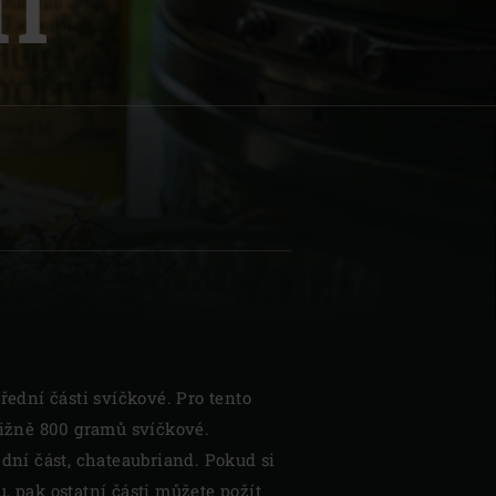
I
| Schweiz (Français)
z
třední části svíčkové. Pro tento
bližně 800 gramů svíčkové.
ední část, chateaubriand. Pokud si
, pak ostatní části můžete požít