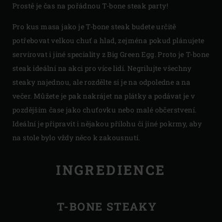
Prostě je čas na pořádnou T-bone steak party!
Pro kus masa jako je T-bone steak budete určitě
potřebovat velkou chuť a hlad, zejména pokud plánujete
servírovat i jiné speciality z Big Green Egg. Proto je T-bone
steak ideální na akci pro více lidí. Negrilujte všechny
steaky najednou, ale rozdělte si je na odpoledne a na
večer. Můžete je pak nakrájet na plátky a podávat je v
pozdějším čase jako chuťovku nebo malé občerstvení.
Ideální je připravit i nějakou přílohu či jiné pokrmy, aby
na stole bylo vždy něco k zakousnutí.
INGREDIENCE
T-BONE STEAKY