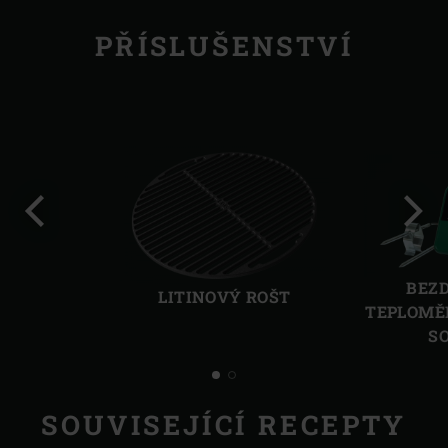
PŘÍSLUŠENSTVÍ
Předchozí
Další
BEZ
LITINOVÝ ROŠT
TEPLOMĚR
S
SOUVISEJÍCÍ RECEPTY