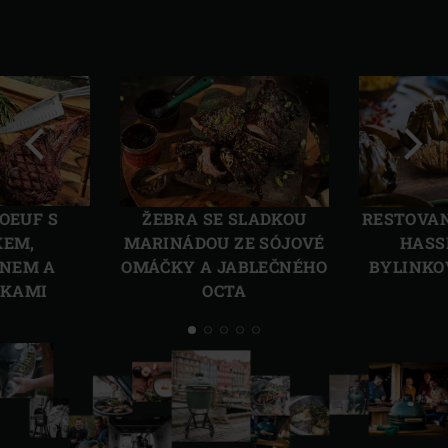
Předchozí
Další
OEUF S
ŽEBRA SE SLADKOU
RESTOVA
KEM,
MARINÁDOU ZE SÓJOVÉ
HASS
NEM A
OMÁČKY A JABLEČNÉHO
BYLINKO
ČKAMI
OCTA