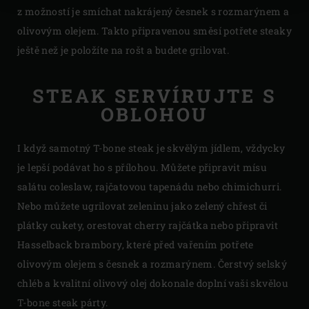
z možností je smíchat nakrájený česnek s rozmarýnem a
olivovým olejem. Takto připravenou směsí potřete steaky
ještě než je položíte na rošt a budete grilovat.
STEAK SERVÍRUJTE S
OBLOHOU
I když samotný T-bone steak je skvělým jídlem, vždycky
je lepší podávat ho s přílohou. Můžete připravit mísu
salátu coleslaw, rajčatovou tapenádu nebo chimichurri.
Nebo můžete ugrilovat zeleninu jako zelený chřest či
plátky cukety, orestovat cherry rajčátka nebo připravit
Hasselback brambory, které před vařením potřete
olivovým olejem s česnek a rozmarýnem. Čerstvý selský
chléb a kvalitní olivový olej dokonale doplní vaši skvělou
T-bone steak párty.