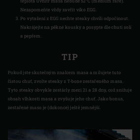
teplota uvnitř masa nebude 52°C (medium rare).
Nezapomeňte vždy zavřít víko EGG.
Po vytažení z EGG nechte steaky chvíli odpočinout.
Nakrájejte na pěkné kousky a posypte dle chuti solí
a pepřem.
TIP
Pokud jste skutečným znalcem masa a milujete tuto
čistou chuť, zvolte steaky z T-bone zestařeného masa.
Tyto steaky obvykle zestárly mezi 21 a 28 dny, což snižuje
obsah vlhkosti masa a zvyšuje jeho chuť. Jako bonus,
zestařené maso je (dokonce) ještě jemnější.