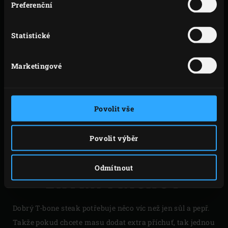
Preferenční
Máte-li společnost, nejlepší způsob, jak připravit steak je
medium rare (středně propečený), protože je větší
Statistické
pravděpodobnost, že tak bude chutnat většině hostů .
Pokud chcete vyzkoušet i jinou variantu, podívejte se na
Marketingové
níže uvedenou tabulku.
Rare 48-50°C
Medium rare 51-53°C
Povolit vše
Medium 54-57°C
Medium well 58-62°C
Povolit výběr
Well done > 63°C
Odmítnout
EXTRA PŘÍCHUŤ
Dobrý T-bone steak potřebuje něco víc než jen sůl a pepř.
Takže pokud chcete masu dodat extra příchuť, tak jednou