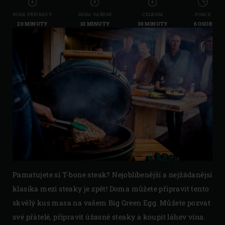
DOBA PŘÍPRAVY
DOBA VAŘENÍ
CELKEM
PORCE
20 MINUTY
10 MINUTY
30 MINUTY
6 OSOB
Pamatujete si T-bone steak? Nejoblíbenější a nejžádanějsí
klasika mezi steaky je zpět! Doma můžete připravit tento
skvělý kus masa na vašem Big Green Egg. Můžete pozvat
své přátelé, připravit úžasné steaky a koupit láhev vína.