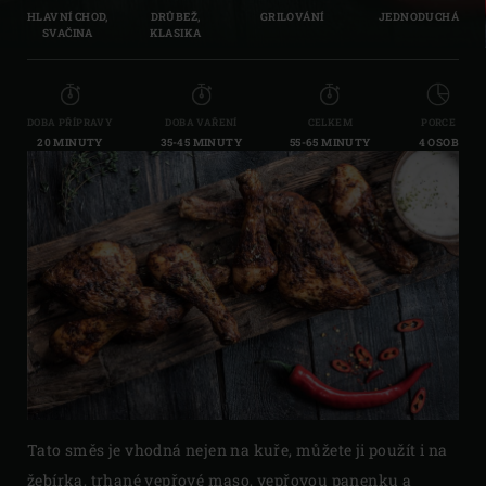
HLAVNÍ CHOD,
DRŮBEŽ,
GRILOVÁNÍ
JEDNODUCHÁ
SVAČINA
KLASIKA
DOBA PŘÍPRAVY
DOBA VAŘENÍ
CELKEM
PORCE
20 MINUTY
35-45 MINUTY
55-65 MINUTY
4 OSOB
Tato směs je vhodná nejen na kuře, můžete ji použít i na
žebírka, trhané vepřové maso, vepřovou panenku a