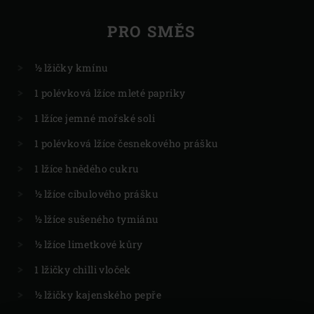
PRO SMĚS
½ lžičky kmínu
1 polévková lžíce mleté papriky
1 lžíce jemné mořské soli
1 polévková lžíce česnekového prášku
1 lžíce hnědého cukru
½ lžíce cibulového prášku
½ lžíce sušeného tymiánu
½ lžíce limetkové kůry
1 lžičky chilli vloček
½ lžičky kajenského pepře