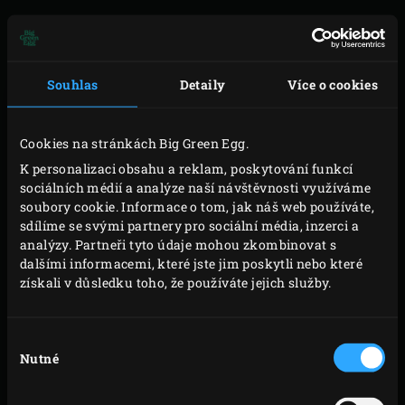
VAŘENÍ
Souhlas
Detaily
Více o cookies
Zapalte uhlí v Big Green Egg a zahřejte Vejce s
Cookies na stránkách Big Green Egg.
convEGGtorem
na 200-210°C. Pro přípravu směsi;
K personalizaci obsahu a reklam, poskytování funkcí
jemně rozdrťte kmín v hmoždíři a důkladně
sociálních médií a analýze naší návštěvnosti využíváme
promíchejte s ostatními složkami.
soubory cookie. Informace o tom, jak náš web používáte,
sdílíme se svými partnery pro sociální média, inzerci a
Při použití kuřecích stehýnek naneste směs pod
analýzy. Partneři tyto údaje mohou zkombinovat s
kůži na stehnech, kůži zvedejte opatrně. To přinese
dalšími informacemi, které jste jim poskytli nebo které
styk směsi s masem, což je mimořádně chutné.
získali v důsledku toho, že používáte jejich služby.
Můžete použít stejnou metodu pro všechny kusy
kuřecího masa, které mají větší kus kůže
Výběr
(poznámka: toto neplatí pro paličky nebo kuřecí
Nutné
souhlasu
křídla). Potřete vnější část kuřete trochou olivového
oleje, posypte směsí a lehce vtlačte. Uchovejte