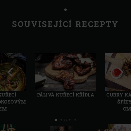
SOUVISEJÍCÍ RECEPTY
Předchozí
Další
KUŘECÍ
PÁLIVÁ KUŘECÍ KŘÍDLA
CURRY-KÁ
KOKOSOVÝM
ŠPÍZY
EM
OM