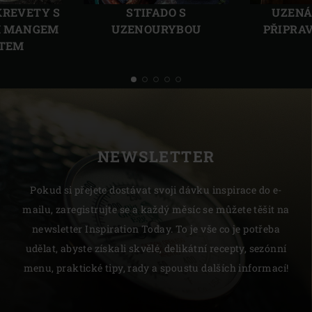
KREVETY S
STIFADO S
UZENÁ
M MANGEM
UZENOURYBOU
PŘIPRA
ÁTEM
NEWSLETTER
Pokud si přejete dostávat svoji dávku inspirace do e-
mailu, zaregistrujte se a každý měsíc se můžete těšit na
newsletter Inspiration Today. To je vše co je potřeba
udělat, abyste získali skvělé, delikátní recepty, sezónní
menu, praktické tipy, rady a spoustu dalších informací!