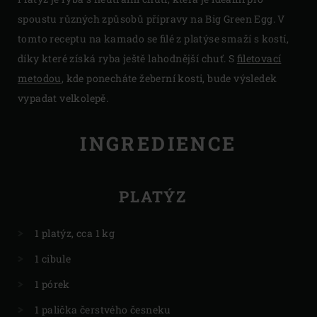
spoustu různých způsobů přípravy na Big Green Egg. V
tomto receptu na kamado se filé z platýse smaží s kostí,
díky které získá ryba ještě lahodnější chuť. S
filetovací
metodou
, kde ponecháte žeberní kosti, bude výsledek
vypadat velkolepě.
INGREDIENCE
PLATÝZ
1 platýz, cca 1 kg
1 cibule
1 pórek
1 palička čerstvého česneku