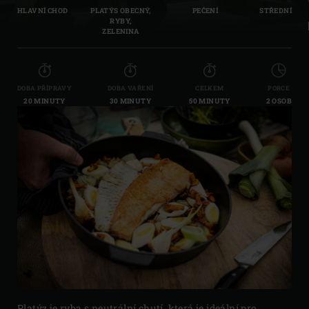
HLAVNÍ CHOD
PLATÝS OBECNÝ,
PEČENÍ
STŘEDNÍ
RYBY,
ZELENINA
DOBA PŘÍPRAVY
DOBA VAŘENÍ
CELKEM
PORCE
20 MINUTY
30 MINUTY
50 MINUTY
2 OSOB
Platýz je ryba s neutrální chutí, která je ideální pro