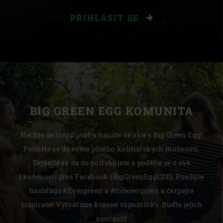
PŘIHLÁSIT SE
BIG GREEN EGG KOMUNITA
Nechte se inspirovat a naučte se více s Big Green Egg!
Ponořte se do světa plného kulinářských možností.
Zeptejte se na co potřebujete a podělte se o své
zkušenosti přes Facebook (BigGreenEggCZE). Použijte
hashtags #Evergreen a #forevergreen a čerpejte
inspirace! Vytváříme krásné vzpomínky. Buďte jejich
součástí!