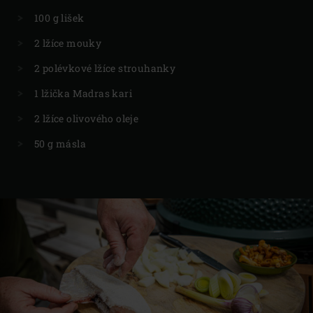
100 g lišek
2 lžíce mouky
2 polévkové lžíce strouhanky
1 lžička Madras kari
2 lžíce olivového oleje
50 g másla