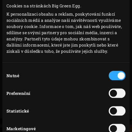
Cookies na stránkách Big Green Egg.
VAŘENÍ
K personalizaci obsahu a reklam, poskytování funkcí
sociálních médií a analýze naší návštěvnosti využíváme
soubory cookie. Informace o tom, jak náš web používáte,
Postavte na rošt
malou litinovou pánev
a nechte
sdílíme se svými partnery pro sociální média, inzerci a
zahřát. Přidejte olivový olej a máslo. Jakmile máslo
analýzy. Partneři tyto údaje mohou zkombinovat s
zezlátne, dejte do pánve obalené filety tak, aby
dalšími informacemi, které jste jim poskytli nebo které
získali v důsledku toho, že používáte jejich služby.
světlá kůže byla vespod. Nechte rybu přibližně 5-7
minut smažit. Nezapomeňte vždy zavřít víko EGG.
Opatrně filety otočte a přidejte cibuli, pórek, česnek
Výběr
Nutné
souhlasu
a lišky. Zeleninu sem tam promíchejte. Pokaždé
zavřete víko EGG a nechte vše 20 minut smažit
Preferenční
dokud teplota v jádru masa nedosáhne 65°C a
zelenina bude měkká. Teplotu v mase snadno
změříte pomocí
digitálního teploměru
.
Statistické
Marketingové