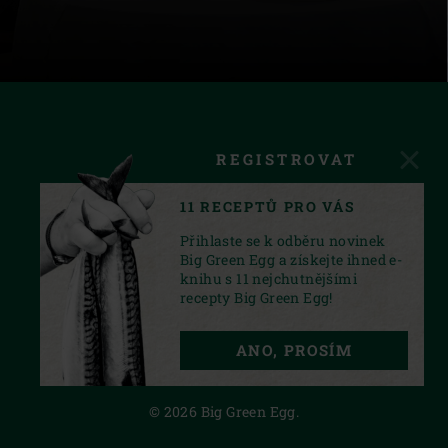
REGISTROVAT
11 RECEPTŮ PRO VÁS
Přihlaste se k odběru novinek
Big Green Egg a získejte ihned e-
knihu s 11 nejchutnějšími
recepty Big Green Egg!
FACEBOOK
INSTAGRAM
YOUTUBE
ANO, PROSÍM
PRIVACY STATEMENT
© 2026 Big Green Egg.