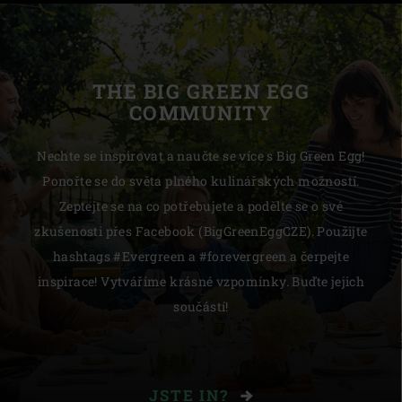
THE BIG GREEN EGG
COMMUNITY
Nechte se inspirovat a naučte se více s Big Green Egg!
Ponořte se do světa plného kulinářských možností.
Zeptejte se na co potřebujete a podělte se o své
zkušenosti přes Facebook (BigGreenEggCZE). Použijte
hashtags #Evergreen a #forevergreen a čerpejte
inspirace! Vytváříme krásné vzpomínky. Buďte jejich
součástí!
JSTE IN?