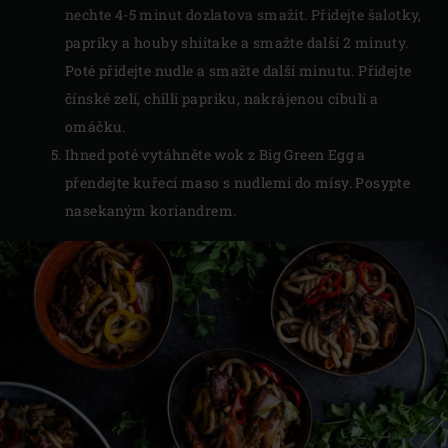
nechte 4-5 minut dozlatova smažit. Přidejte šalotky,
papriky a houby shiitake a smažte další 2 minuty.
Poté přidejte nudle a smažte další minutu. Přidejte
čínské zelí, chilli papriku, nakrájenou cibuli a
omáčku.
Ihned poté vytáhněte wok z Big Green Egg a
přendejte kuřecí maso s nudlemi do mísy. Posypte
nasekaným koriandrem.