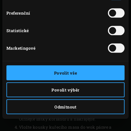
Zapalte
dřevěné uhlí
v Big Green Egg, vložte
Preferenční
nerezový koš pro convEGGtor
a zahřejte na 220°C.
Pro přípravu zeleniny oloupejte šalotky a nakrájejte
Statistické
na kolečka. Očistěte papriky, odstraňte jadřince a
semínka a nakrájejte na kolečka. Nakrájejte houby
Marketingové
shiitake na plátky a čínské zelí na nudličky.
Odstraňte jadřinec a semínka z chilli papriky,
dužinu nakrájejte.
Povolit vše
Umístěte
wok karbonovou pánev
do nerezového
koše na convEGGtor. Zavřete víko EGG a nechte
Povolit výběr
zahřát. Mezitím smíchejte všechny ingredience na
omáčku. Přiveďte k varu 1l vody. Do mísy dejte
Odmítnout
nudle a vroucí vodou je přelijte, nechte okapat.
Otrhejte lístky koriandru a nakrájejte.
Vložte kousky kuřecího masa do wok pánve a