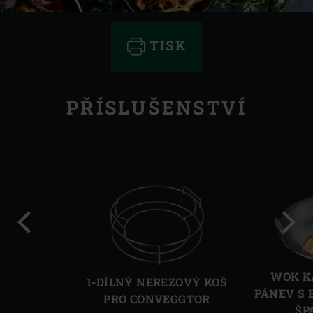
TISK
PŘÍSLUŠENSTVÍ
Předchozí
Další
WOK K
1-DÍLNÝ NEREZOVÝ KOŠ
PÁNEV S
PRO CONVEGGTOR
ŠP