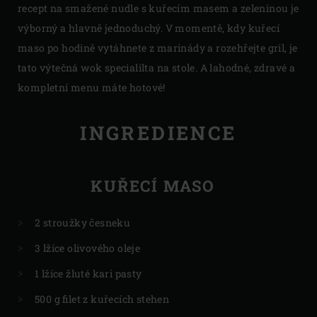
recept na smažené nudle s kuřecím masem a zeleninou je
výborný a hlavně jednoduchý. V momentě, kdy kuřecí
maso po hodině vytáhnete z marinády a rozehřejte gril, je
tato výtečná wok specialilta na stole. A lahodné, zdravé a
kompletní menu máte hotové!
INGREDIENCE
KUŘECÍ MASO
2 stroužky česneku
3 lžíce olivového oleje
1 lžíce žluté kari pasty
500 g filet z kuřecích stehen