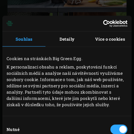
PŘÍPRAVA
Souhlas
Detaily
Více o cookies
Pro přípravu kuřecího masa oloupejte a nakrájejte
česnek. V pánvi zahřejte olivový olej s kari pastou a
Cookies na stránkách Big Green Egg.
česnekem a lehce 2-3 minuty při nízké teplotě
K personalizaci obsahu a reklam, poskytování funkcí
orestujte. Vytáhněte pánev a směs nechte
sociálních médií a analýze naší návštěvnosti využíváme
vychladnout.
soubory cookie. Informace o tom, jak náš web používáte,
sdílíme se svými partnery pro sociální média, inzerci a
Kuřecí stehenní filety nakrájejte na kostky a
analýzy. Partneři tyto údaje mohou zkombinovat s
smíchejte se zchládlou směsí kari pasty a olivového
dalšími informacemi, které jste jim poskytli nebo které
oleje. Dejte do lednice a nechte nejméně 1 hodinu
získali v důsledku toho, že používáte jejich služby.
marinovat.
Výběr
Nutné
souhlasu
VAŘENÍ