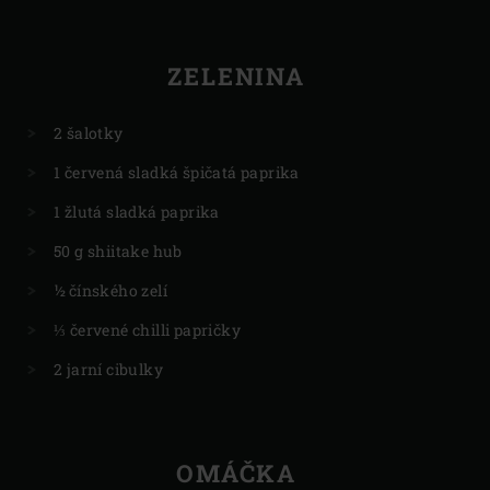
ZELENINA
2 šalotky
1 červená sladká špičatá paprika
1 žlutá sladká paprika
50 g shiitake hub
½ čínského zelí
⅓ červené chilli papričky
2 jarní cibulky
OMÁČKA