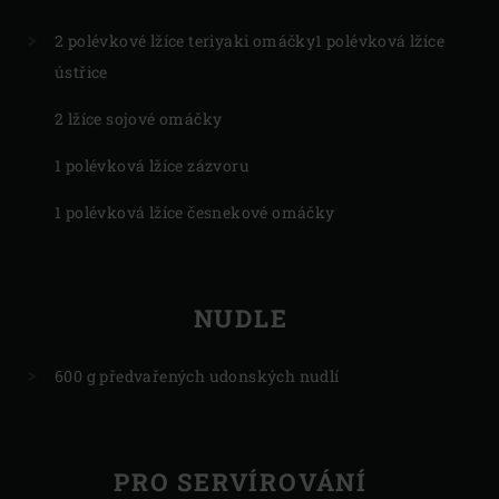
2 polévkové lžíce teriyaki omáčky1 polévková lžíce
ústřice
2 lžíce sojové omáčky
1 polévková lžíce zázvoru
1 polévková lžíce česnekové omáčky
NUDLE
600 g předvařených udonských nudlí
PRO SERVÍROVÁNÍ