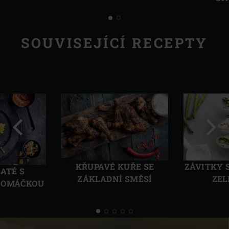
SOUVISEJÍCÍ RECEPTY
Předchozí
Další
KŘUPAVÉ KUŘE SE
ZÁVITKY 
SATÉ S
ZÁKLADNÍ SMĚSÍ
ZEL
 OMÁČKOU