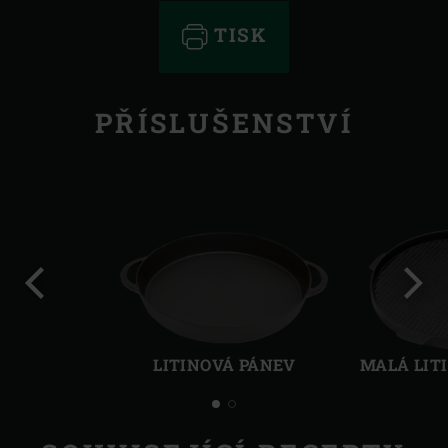
TISK
PŘÍSLUŠENSTVÍ
Předchozí
Další
LITINOVÁ PÁNEV
MALÁ LIT