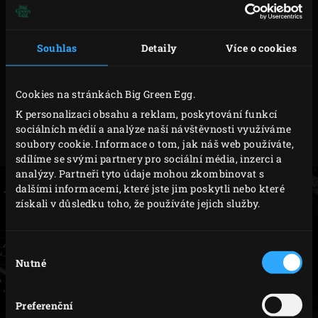
nakrájejte najemno. Shiitakes nakrájíme na malé
kousky. Smíchejte všechny tyto ingredience se
sójovou omáčkou, rýžovým octem, sezamovým
Souhlas
Detaily
Více o cookies
olejem a solí dle chuti. Smíchejte s krevetami a
nechte 30 minut odležet v ledničce.
Cookies na stránkách Big Green Egg.
Do středu každého těsta dejte asi 2 čajové lžičky
K personalizaci obsahu a reklam, poskytování funkcí
připravené náplně. Těsto dvakrát přeložte a hrany
sociálních médií a analýze naší návštěvnosti využíváme
soubory cookie. Informace o tom, jak náš web používáte,
zatlačte k sobě. Konce těsta mírně zahněte.
sdílíme se svými partnery pro sociální média, inzerci a
analýzy. Partneři tyto údaje mohou zkombinovat s
dalšími informacemi, které jste jim poskytli nebo které
získali v důsledku toho, že používáte jejich služby.
Výběr
Nutné
souhlasu
Preferenční