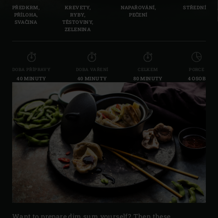
PŘEDKRM,
KREVETY,
NAPAŘOVÁNÍ,
STŘEDNÍ
PŘÍLOHA,
RYBY,
PEČENÍ
SVAČINA
TĚSTOVINY,
ZELENINA
DOBA PŘÍPRAVY
DOBA VAŘENÍ
CELKEM
PORCE
40 MINUTY
40 MINUTY
80 MINUTY
4 OSOB
Want to prepare dim sum yourself? Then these