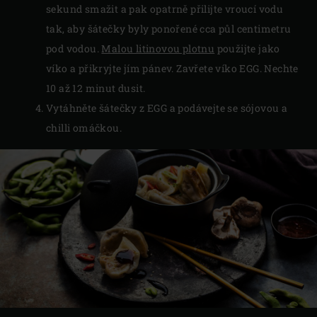
sekund smažit a pak opatrně přilijte vroucí vodu
tak, aby šátečky byly ponořené cca půl centimetru
pod vodou.
Malou litinovou plotnu
použijte jako
víko a přikryjte jím pánev. Zavřete víko EGG. Nechte
10 až 12 minut dusit.
Vytáhněte šátečky z EGG a podávejte se sójovou a
chilli omáčkou.