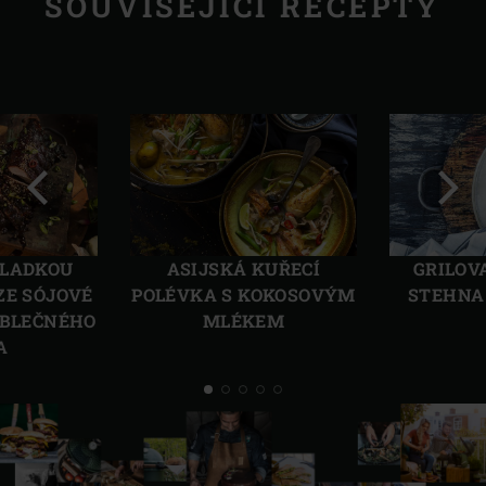
SOUVISEJÍCÍ RECEPTY
Předchozí
Další
SLADKOU
ASIJSKÁ KUŘECÍ
GRILOV
ZE SÓJOVÉ
POLÉVKA S KOKOSOVÝM
STEHNA
ABLEČNÉHO
MLÉKEM
A