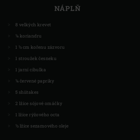
NÁPLŇ
8 velkých krevet
¼ koriandru
1 ½ cm kořenu zázvoru
1 stroužek česneku
1 jarní cibulka
¼ červené papriky
5 shiitakes
2 lžíce sójové omáčky
1 lžíce rýžového octa
½ lžíce sezamového oleje