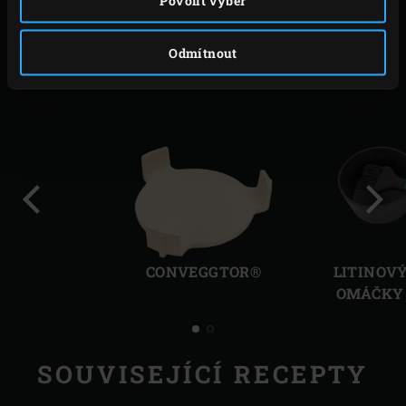
PŘÍSLUŠENSTVÍ
Odmítnout
Předchozí
Další
CONVEGGTOR®
LITINOV
OMÁČKY 
SOUVISEJÍCÍ RECEPTY