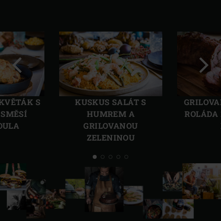
Předchozí
Další
KVĚTÁK S
KUSKUS SALÁT S
GRILOVA
 SMĚSÍ
HUMREM A
ROLÁDA 
OULA
GRILOVANOU
ZELENINOU