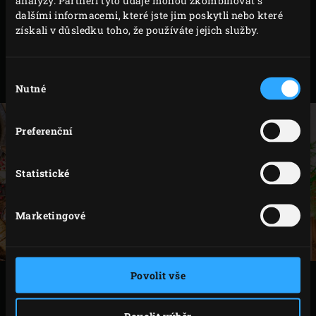
nechte přibližně 4 minuty smažit dokud šalotka
dalšími informacemi, které jste jim poskytli nebo které
nezesklovatí.
získali v důsledku toho, že používáte jejich služby.
Přimíchejte šafrán, vyndejte rendlík z EGG a směs
přelijte do připravené mísy, přidejte majonézu a
Výběr
crème fraiche. Dle chuti dosolte.
Nutné
souhlasu
Preferenční
Statistické
Marketingové
Povolit vše
TISK
Povolit výběr