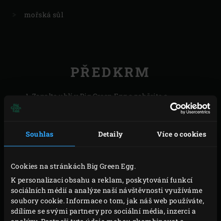
mořská sůl
PŘEDKRM
Zapalte uhlí v Big Green Egg a zahřejte s
convEGGtorem
a
roštem
na teplotu 180°C.
Postavte
litinový rendlík na omáčky
na rošt a nechte zahřát.
Souhlas
Detaily
Více o cookies
Mezitím očistěte a nakrájejte šalotky.
Cookies na stránkách Big Green Egg.
VAŘENÍ
K personalizaci obsahu a reklam, poskytování funkcí
sociálních médií a analýze naší návštěvnosti využíváme
Do rendlíku nalijte olivový olej a nechte zahřát.
soubory cookie. Informace o tom, jak náš web používáte,
Přidejte nakrájené šalotky, zavřete víko EGG a
sdílíme se svými partnery pro sociální média, inzerci a
analýzy. Partneři tyto údaje mohou zkombinovat s