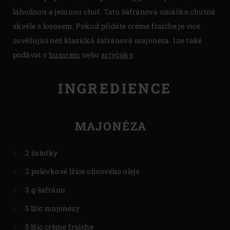
lahodnou a jemnou chuť. Tato šáfránová omáčka chutná
skvěle s lososem. Pokud přidáte crème fraîche je více
osvěžující než klasická šafránová majonéza. Lze také
podávat s
humrem
nebo
artyčoky
.
INGREDIENCE
MAJONÉZA
2 šalotky
2 polévkové lžíce olivového oleje
3 g šafránu
5 lžic majonézy
5 lžic crème fraîche