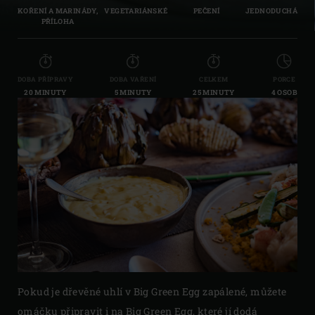
KOŘENÍ A MARINÁDY,
VEGETARIÁNSKÉ
PEČENÍ
JEDNODUCHÁ
PŘÍLOHA
DOBA PŘÍPRAVY
DOBA VAŘENÍ
CELKEM
PORCE
20 MINUTY
5 MINUTY
25 MINUTY
4 OSOB
Pokud je dřevěné uhlí v Big Green Egg zapálené, můžete
omáčku připravit i na Big Green Egg, které jí dodá