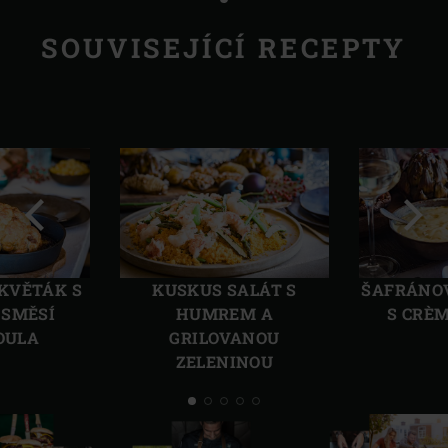
SOUVISEJÍCÍ RECEPTY
Předchozí
Další
KVĚTÁK S
KUSKUS SALÁT S
ŠAFRÁNO
 SMĚSÍ
HUMREM A
S CRÈ
OULA
GRILOVANOU
ZELENINOU