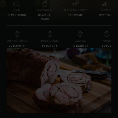
CHOD
KATEGORIE
TECHNIKA VAŘENÍ
ÚROVEŇ
HLAVNÍ CHOD
KLASIKA,
GRILOVÁNÍ
STŘEDNÍ
MASO
DOBA PŘÍPRAVY
DOBA VAŘENÍ
CELKEM
PORCE
20 MINUTY
50 MINUTY
70 MINUTY
8 OSOB