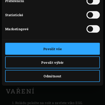
Preferenční
Statistické
Marketingové
Povolit vše
Povolit výběr
Odmítnout
VAŘENÍ
Roládu položte na rošt a zavřete víko EGG.