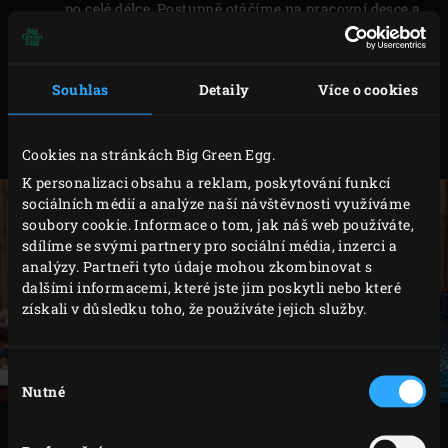
po celé délce. Postupně otáčíme na pracovní desce a
pokračujeme v řezání dokud nevznikne
obdélníkový plátek o tloušťce 3 cm.
Souhlas
Detaily
Více o cookies
Takto připravené maso posolte a dochuťte mixem
bylinek. Z kratší strany roládu zatočte a zavažte
provázkem.
Cookies na stránkách Big Green Egg.
K personalizaci obsahu a reklam, poskytování funkcí
sociálních médií a analýze naší návštěvnosti využíváme
soubory cookie. Informace o tom, jak náš web používáte,
sdílíme se svými partnery pro sociální média, inzerci a
analýzy. Partneři tyto údaje mohou zkombinovat s
dalšími informacemi, které jste jim poskytli nebo které
získali v důsledku toho, že používáte jejich služby.
Výběr
Nutné
souhlasu