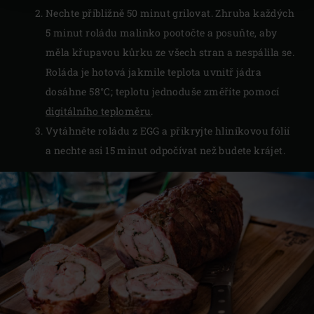
Nechte přibližně 50 minut grilovat. Zhruba každých
5 minut roládu malinko pootočte a posuňte, aby
měla křupavou kůrku ze všech stran a nespálila se.
Roláda je hotová jakmile teplota uvnitř jádra
dosáhne 58°C; teplotu jednoduše změříte pomocí
digitálního teploměru
.
Vytáhněte roládu z EGG a přikryjte hliníkovou fólií
a nechte asi 15 minut odpočívat než budete krájet.