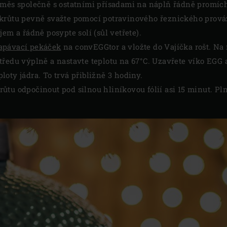
Směs společně s ostatními přísadami na náplň řádně promích
 krůtu pevně svažte pomocí potravinového řeznického prová
jem a řádně posypte solí (sůl vetřete).
apávací pekáček
na convEGGtor a vložte do Vajíčka rošt. Na 
tředu výplně a nastavte teplotu na 67°C. Uzavřete víko EGG 
oty jádra. To trvá přibližně 3 hodiny.
ůtu odpočinout pod silnou hliníkovou fólií asi 15 minut. Pl