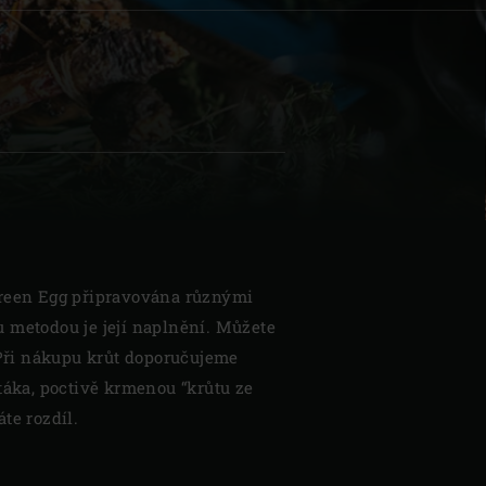
| Schweiz (Français)
z
Green Egg připravována různými
 metodou je její naplnění. Můžete
. Při nákupu krůt doporučujeme
táka, poctivě krmenou “krůtu ze
te rozdíl.