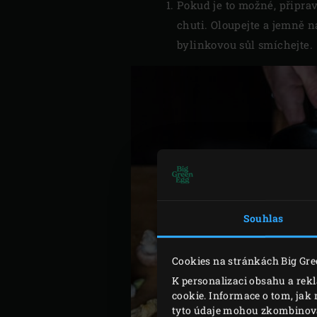
Pokud je to možné, připrav
chuti. Oloupejte a jemně 
bylinkovou sůl smíchejte.
Souhlas
Cookies na stránkách Big Gre
K personalizaci obsahu a rek
cookie. Informace o tom, jak 
tyto údaje mohou zkombinovat 