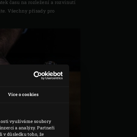
tek času na rozležení a rozvinutí
jte. Všechny přísady pro
Více o cookies
vnosti využíváme soubory
nzerci a analýzy. Partneři
i v důsledku toho, že