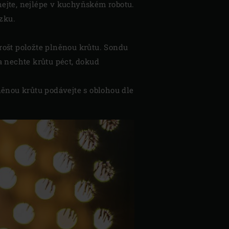
ejte, nejlépe v kuchyňském robotu.
zku.
rošt položte plněnou krůtu. Sondu
a nechte krůtu péct, dokud
něnou krůtu podávejte s oblohou dle