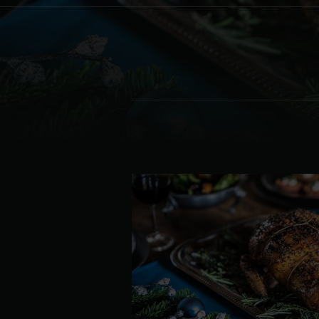
Denmark | Danmark
Estonia | Eesti
Finland | Suomi
France | France
Germany | Deutschland
Greece | Ελλάδα
Hungary | Magyarország