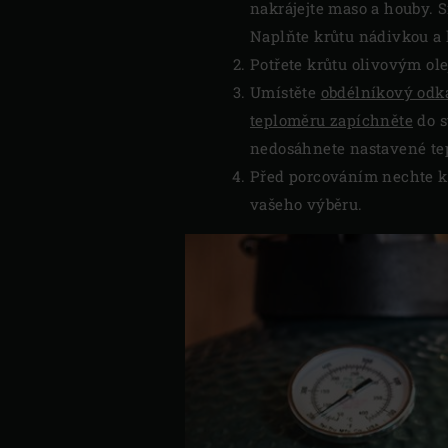
nakrájejte maso a houby. 
Naplňte krůtu nádivkou a
Potřete krůtu olivovým ole
Umístěte
obdélníkový odk
teploměru zapíchněte
do s
nedosáhnete nastavené tepl
Před porcováním nechte kr
vašeho výběru.