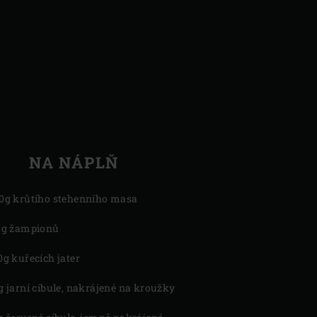
NA NÁPLŇ
0g krůtího stehenního masa
 g žampionů
0g kuřecích jater
g jarní cibule, nakrájené na kroužky