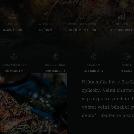
RECEPTY
Slovenia | Slovenija
Spain | España
CHOD
KATEGORIE
TECHNIKA VAŘENÍ
ÚROVEŇ
HLAVNÍ CHOD
DRŮBEŽ
NEPŘÍMÉ VAŘENÍ
JEDNODUCHÁ
Sweden | Sverige
Switzerland (French) 
Switzerland | Schwei
DOBA PŘÍPRAVY
DOBA VAŘENÍ
CELKEM
PORCE
25 MINUTY
190 MINUTY
215 MINUTY
6 OSOB
Turkey | Türkiye
Krůta může být v Big 
způsoby. Velmi chutnou
si ji připravit předem
vybrat volně běhající p
dvora”. Skutečně pozná