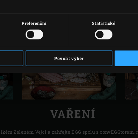
Preferenční
Statistické
Povolit výběr
VAŘENÍ
elkém Zeleném Vejci a zahřejte EGG spolu s
convEGGtorem
,