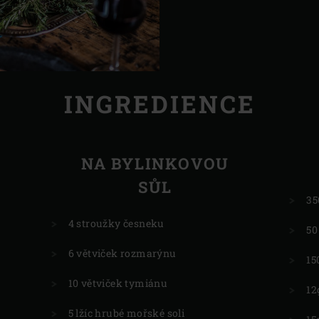
INGREDIENCE
NA BYLINKOVOU
SŮL
35
4 stroužky česneku
50
6 větviček rozmarýnu
15
10 větviček tymiánu
12
5 lžíc hrubé mořské soli