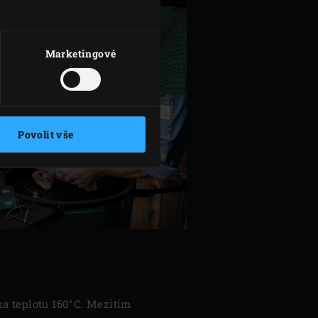
Marketingové
Povolit vše
 na teplotu 160°C. Mezitím