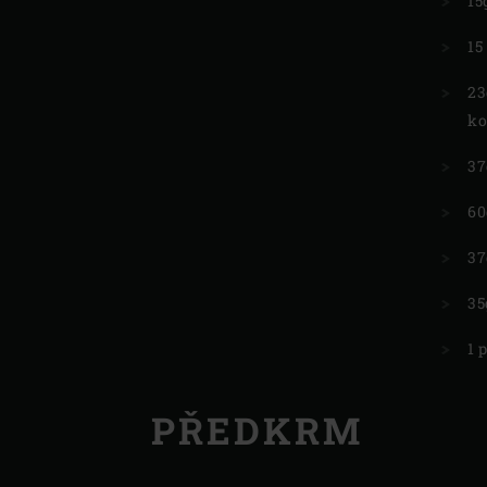
15
15
23
ko
37
60
37
35
1 
PŘEDKRM