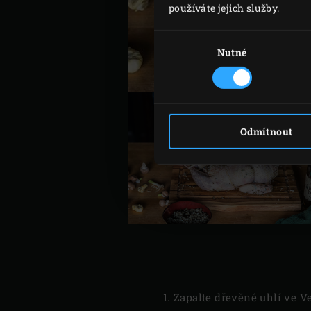
používáte jejich služby.
Výběr
souhlasu
Nutné
Odmítnout
Zapalte dřevěné uhlí ve V