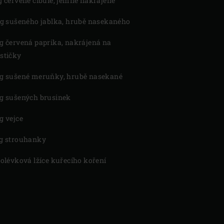
g červené cibule, jemně nakrájené
 g sušeného jablka, hrubě nasekaného
g červená paprika, nakrájená na
stičky
g sušené meruňky, hrubě nasekané
g sušených brusinek
g vejce
g strouhanky
polévková lžíce kuřecího koření