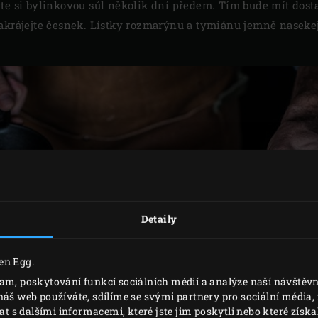
te si bylinkovou sůl několik dní předem. Tím bude mít dosta
nakrájejte česnek. Lístky rozmarýnu a tymiánu jemně naseke
Detaily
en Egg.
lam, poskytování funkcí sociálních médií a analýze naší návště
náš web používáte, sdílíme se svými partnery pro sociální média, i
s dalšími informacemi, které jste jim poskytli nebo které získal