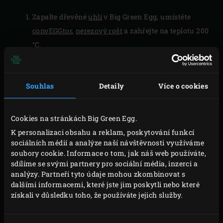
Zapalte dřevěné
uhlí
v Big Green Egg, umístěte
convEGGtor
,
nerezový rošt
a zahřejte na teplotu 200
°C.
Mezitím oloupejte a nakrájejte červenou cibuli na
guacamole. Sušená rajčata nakrájejte nadrobno.
Souhlas
Detaily
Více o cookies
Avokádo rozpulte, odstraňte pecku a slupku.
Dužinu nakrájejte na kostky o velikosti asi 1 cm.
Kůru z poloviny limetky nastrouhejte najemno.
Cookies na stránkách Big Green Egg.
Všechny ingredience na guacamole smíchejte podle
K personalizaci obsahu a reklam, poskytování funkcí
chuti se solí a pepřem a dejte stranou.
sociálních médií a analýze naší návštěvnosti využíváme
soubory cookie. Informace o tom, jak náš web používáte,
Šalotku na sýrovou omáčku oloupejte a nakrájejte.
sdílíme se svými partnery pro sociální média, inzerci a
Papričky jalapeño podélně rozpulte, odstraňte
analýzy. Partneři tyto údaje mohou zkombinovat s
stopky a semínka a dužinu nakrájejte najemno. Na
dalšími informacemi, které jste jim poskytli nebo které
získali v důsledku toho, že používáte jejich služby.
pánvi rozpusťte máslo a přidejte šalotku. Smažte 2-
3 minuty, dokud šalotka nezesklovatí. Vmíchejte