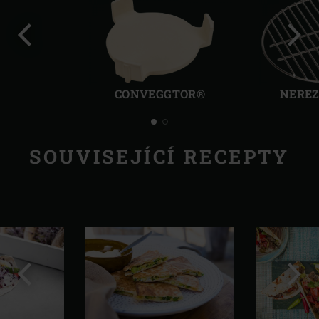
Předchozí
Další
CONVEGGTOR®
NEREZ
SOUVISEJÍCÍ RECEPTY
Předchozí
Další