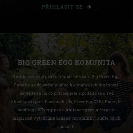
PŘIHLÁSIT SE
BIG GREEN EGG KOMUNITA
Nechte se inspirovat a naučte se více s Big Green Egg!
Ponořte se do světa plného kulinářských možností.
Zeptejte se na co potřebujete a podělte se o své
zkušenosti přes Facebook (BigGreenEggCZE). Použijte
hashtags #Evergreen a #forevergreen a čerpejte
inspirace! Vytváříme krásné vzpomínky. Buďte jejich
součástí!