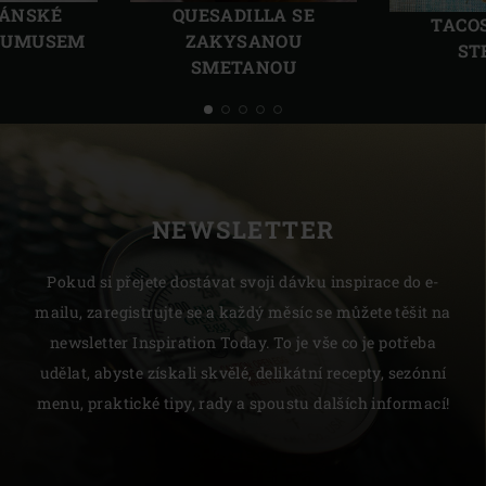
IÁNSKÉ
QUESADILLA SE
TACO
 HUMUSEM
ZAKYSANOU
ST
SMETANOU
NEWSLETTER
Pokud si přejete dostávat svoji dávku inspirace do e-
mailu, zaregistrujte se a každý měsíc se můžete těšit na
newsletter Inspiration Today. To je vše co je potřeba
udělat, abyste získali skvělé, delikátní recepty, sezónní
menu, praktické tipy, rady a spoustu dalších informací!