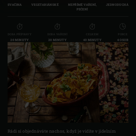
SVAČINA
VEGETARIÁNSKÉ
NEPŘÍMÉ VAŘENÍ,
JEDNODUCHÁ
PEČENÍ
DOBA PŘÍPRAVY
DOBA VAŘENÍ
CELKEM
PORCE
20 MINUTY
20 MINUTY
40 MINUTY
4 OSOB
Rádi si objednáváte nachos, když je vidíte v jídelním