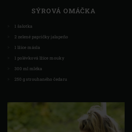
SÝROVÁ OMÁČKA
1 šalotka
2 zelené papričky jalapeño
1 lžíce másla
1 polévková lžíce mouky
300 ml mléka
250 g strouhaného čedaru