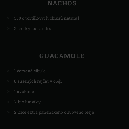
NACHOS
350 g tortillových chipsů natural
2 snítky koriandru
GUACAMOLE
1 červená cibule
8 sušených rajčat v oleji
1 avokádo
½ bio limetky
2 lžíce extra panenského olivového oleje