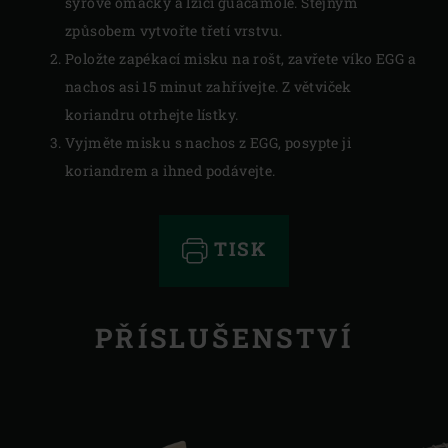
sýrové omáčky a lžíci guacamole. Stejným
způsobem vytvořte třetí vrstvu.
Položte zapékací misku na rošt, zavřete víko EGG a
nachos asi 15 minut zahřívejte. Z větviček
koriandru otrhejte lístky.
Vyjměte misku s nachos z EGG, posypte ji
koriandrem a ihned podávejte.
TISK
PŘÍSLUŠENSTVÍ