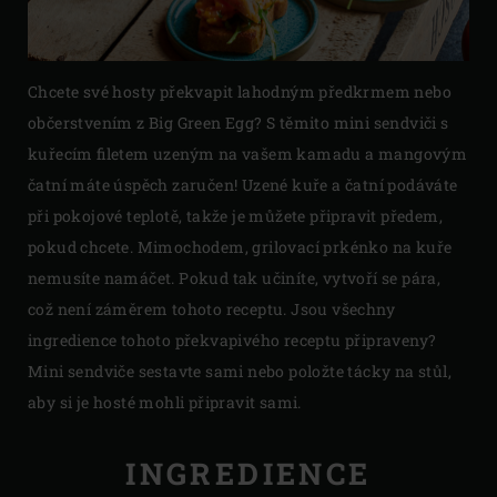
Chcete své hosty překvapit lahodným předkrmem nebo
občerstvením z Big Green Egg? S těmito mini sendviči s
kuřecím filetem uzeným na vašem kamadu a mangovým
čatní máte úspěch zaručen! Uzené kuře a čatní podáváte
při pokojové teplotě, takže je můžete připravit předem,
pokud chcete. Mimochodem, grilovací prkénko na kuře
nemusíte namáčet. Pokud tak učiníte, vytvoří se pára,
což není záměrem tohoto receptu. Jsou všechny
ingredience tohoto překvapivého receptu připraveny?
Mini sendviče sestavte sami nebo položte tácky na stůl,
aby si je hosté mohli připravit sami.
INGREDIENCE