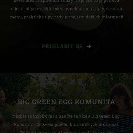
newsletter Inspiration Today. To je vše co je potřeba
udělat, abyste získali skvělé, delikátní recepty, sezónní
menu, praktické tipy, rady a spoustu dalších informací!
PŘIHLÁSIT SE
BIG GREEN EGG KOMUNITA
Nechte se inspirovat a naučte se více s Big Green Egg!
Ponořte se do světa plného kulinářských možností.
Zeptejte se na co potřebujete a podělte se o své