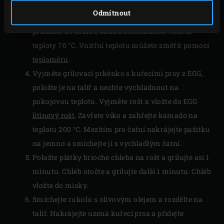
a zavřete víko EGG. Teplota klesne na přibližně 130
Odmítnout
°C; tuto teplotu udržujte. Nechte kuřecí prsa udit
přibližně 30 minut, dokud nedosáhnou vnitřní
teploty 70 °C. Vnitřní teplotu můžete změřit pomocí
teploměru
.
Vyjměte grilovací prkénko s kuřecími prsy z EGG,
položte je na talíř a nechte vychladnout na
pokojovou teplotu. Vyjměte rošt a vložte do EGG
litinový rošt
. Zavřete víko a zahřejte kamado na
teplotu 200 °C. Mezitím pro čatní nakrájejte pažitku
na jemno a smíchejte ji s vychladlým čatní.
Položte plátky brioche chleba na rošt a grilujte asi 1
minutu. Chléb otočte a grilujte další 1 minutu. Chléb
vložte do misky.
Smíchejte rukolu s olivovým olejem a rozdělte na
talíř. Nakrájejte uzená kuřecí prsa a přidejte