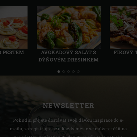
Předchozí
Další
 S PESTEM
AVOKÁDOVÝ SALÁT S
FÍKOVÝ 
DÝŇOVÝM DRESINKEM
NEWSLETTER
Pokud si přejete dostávat svoji dávku inspirace do e-
mailu, zaregistrujte se a každý měsíc se můžete těšit na