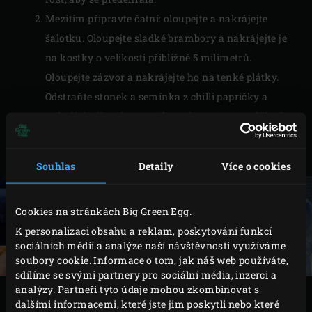
Mezitím připravte čatní: oloupejte a nakrájejte
šalotku. Oloupejte sladké brambory a nakrájejte je
na kostky o velikosti přibližně 5 milimetrů.
Oloupejte zázvor a nakrájejte ho na tenké plátky.
Odstraňte stonek a semínka z chilli papričky a
nakrájejte ji na jemno. Oloupejte mango a odřízněte
dužinu od pecky. Nakrájejte dužinu na kostky o
velikosti přibližně 5 milimetrů.
Souhlas
Detaily
Více o cookies
Cookies na stránkách Big Green Egg.
K personalizaci obsahu a reklam, poskytování funkcí
sociálních médií a analýze naší návštěvnosti využíváme
soubory cookie. Informace o tom, jak náš web používáte,
sdílíme se svými partnery pro sociální média, inzerci a
analýzy. Partneři tyto údaje mohou zkombinovat s
VAŘENÍ
dalšími informacemi, které jste jim poskytli nebo které