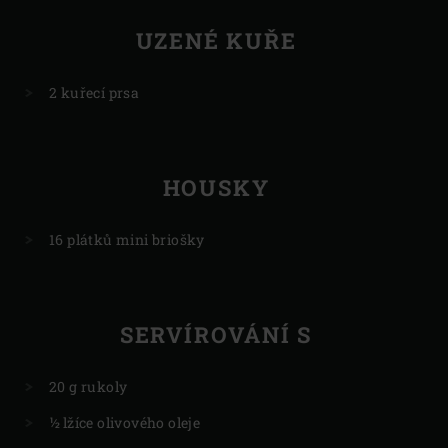
UZENÉ KUŘE
2 kuřecí prsa
HOUSKY
16 plátků mini briošky
SERVÍROVÁNÍ S
20 g rukoly
½ lžíce olivového oleje