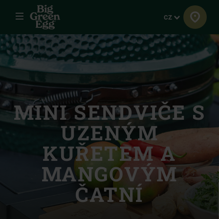
Menu
Jazyk
CZ
MINI SENDVIČE S
UZENÝM
KUŘETEM A
MANGOVÝM
ČATNÍ