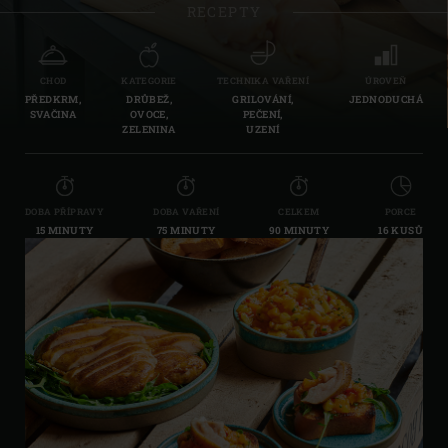
RECEPTY
CHOD
KATEGORIE
TECHNIKA VAŘENÍ
ÚROVEŇ
PŘEDKRM,
DRŮBEŽ,
GRILOVÁNÍ,
JEDNODUCHÁ
SVAČINA
OVOCE,
PEČENÍ,
ZELENINA
UZENÍ
DOBA PŘÍPRAVY
DOBA VAŘENÍ
CELKEM
PORCE
15 MINUTY
75 MINUTY
90 MINUTY
16 KUSŮ