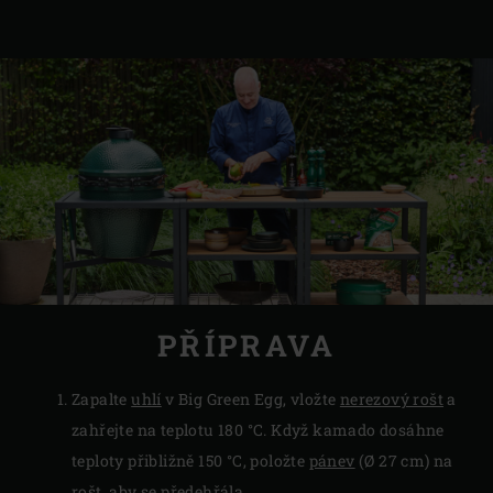
PŘÍPRAVA
Zapalte
uhlí
v Big Green Egg, vložte
nerezový rošt
a
zahřejte na teplotu 180 °C. Když kamado dosáhne
teploty přibližně 150 °C, položte
pánev
(Ø 27 cm) na
rošt, aby se předehřála.