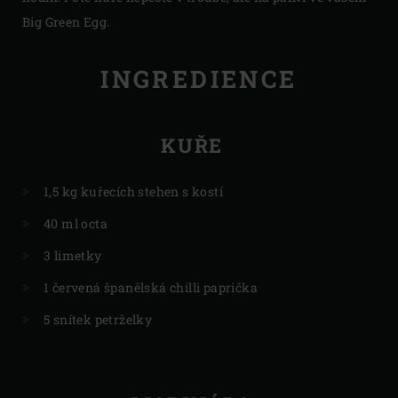
Big Green Egg.
INGREDIENCE
KUŘE
1,5 kg kuřecích stehen s kostí
40 ml octa
3 limetky
1 červená španělská chilli paprička
5 snítek petrželky