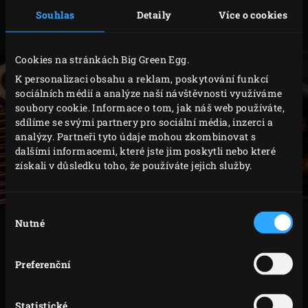
marinádu. Sáček uzavřete, rozetřete marinádu a
Souhlas
Detaily
Více o cookies
nechte marinovat v chladničce po dobu 24 hodin.
Cookies na stránkách Big Green Egg.
K personalizaci obsahu a reklam, poskytování funkcí
sociálních médií a analýze naší návštěvnosti využíváme
soubory cookie. Informace o tom, jak náš web používáte,
sdílíme se svými partnery pro sociální média, inzerci a
analýzy. Partneři tyto údaje mohou zkombinovat s
dalšími informacemi, které jste jim poskytli nebo které
získali v důsledku toho, že používáte jejich služby.
Výběr
Nutné
souhlasu
VAŘENÍ
Zapalte dřevěné uhlí v Big Green Egg a umístěte
Preferenční
convEGGtor, nerezový rošt a rozpalte na teplotu 190
°C. Vyjměte kuřecí stehna z lednice a vložte je do
Statistické