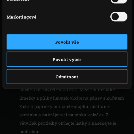
mísy.
Litinovou pánev postavte na rošt a vložte do ní
Marketingové
kuřecí stehna. Kuřecí stehna přelijte veškerou
marinádou, která zůstala v míse. Zavřete víko EGG
a kuřecí stehna smažte 45 až 50 minut <KLOPT
Povolit vše
DEZE TIJD NOG? DE KIP WORDT NU NIET IN DE
OVEN GEGAARD EN WORDT VERWARMD DOOR DE
Povolit výběr
AIRFLOW EN DE WARMTE VAN DE PAN. IK
VERMOED DAT DIT IETS SNELLER GAAT> do
Odmítnout
zlatova. Během smažení je občas obracejte a po
každé akci zavřete víko EGG. Mezitím rozpulte
limetky a půlky limetek vložte na pánev s kuřetem.
Z chilli papričky odřízněte stopku, odstraňte
semínka a nakrájejte ji na tenká kolečka. Z
větviček petrželky otrhejte lístky a nasekejte je
nadrobno.