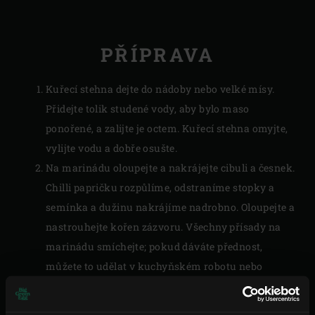
PŘÍPRAVA
Kuřecí stehna dejte do nádoby nebo velké mísy.
Přidejte tolik studené vody, aby bylo maso
ponořené, a zalijte je octem. Kuřecí stehna omyjte,
vylijte vodu a dobře osušte.
Na marinádu oloupejte a nakrájejte cibuli a česnek.
Chilli papričku rozpůlíme, odstraníme stopky a
semínka a dužinu nakrájíme nadrobno. Oloupejte a
nastrouhejte kořen zázvoru. Všechny přísady na
marinádu smíchejte; pokud dáváte přednost,
můžete to udělat v kuchyňském robotu nebo
mixéru.
Kuře vložte do velkého sáčku na zip a přidejte