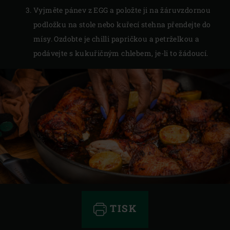
Vyjměte pánev z EGG a položte ji na žáruvzdornou
podložku na stole nebo kuřecí stehna přendejte do
mísy. Ozdobte je chilli papričkou a petrželkou a
podávejte s kukuřičným chlebem, je-li to žádoucí.
TISK