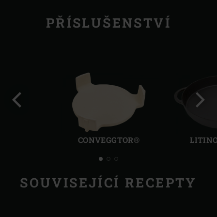
PŘÍSLUŠENSTVÍ
Předchozí
Další
CONVEGGTOR®
LITIN
SOUVISEJÍCÍ RECEPTY