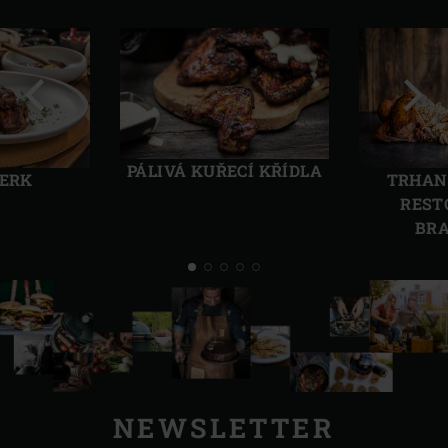
Předchozí
Další
PÁLIVÁ KUŘECÍ KŘÍDLA
TRHAN
JERK
REST
BR
NEWSLETTER