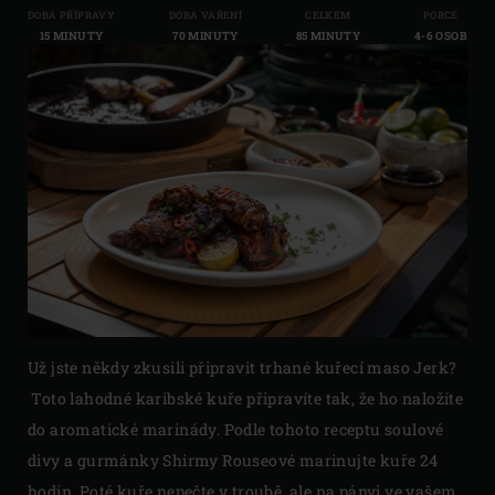
DOBA PŘÍPRAVY
DOBA VAŘENÍ
CELKEM
PORCE
15 MINUTY
70 MINUTY
85 MINUTY
4-6 OSOB
Už jste někdy zkusili připravit trhané kuřecí maso Jerk?
Toto lahodné karibské kuře připravíte tak, že ho naložíte
do aromatické marinády. Podle tohoto receptu soulové
divy a gurmánky Shirmy Rouseové marinujte kuře 24
hodin. Poté kuře nepečte v troubě, ale na pánvi ve vašem