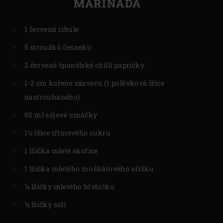
MARINÁDA
1 červená cibule
5 stroužků česneku
2 červené španělské chilli papričky
1-2 cm kořene zázvoru (1 polévková lžíce
nastrouhaného)
60 ml sójové omáčky
1½ lžíce třtinového cukru
1 lžička mleté skořice
1 lžička mletého muškátového oříšku
¼ lžičky mletého hřebíčku
½ lžičky soli