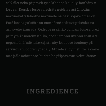
celý filet nebo připravit tyto lahodné kousky, bonbóny z
lososa. Kousky lososa necháte nejdříve asi 2 hodiny
marinovat v lahodné marinádě na bázi sójové omáčky.
Poté lososa položíte na namočené cedrové prkénko na
gril svého kamada. Cedrové prkénko ochrání lososa před
přímým žhnoucím uhlím, dodá jemnou uzenou chuť a v
neposlední řadě také zajistí, aby lososové bonbóny při
servírování dobře vypadaly. Můžete si být jístí, že jakmile
toto jídlo ochutnáte, budete ho připravovat velmi často!
INGREDIENCE