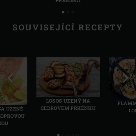
PRKÉNKA
SOUVISEJÍCÍ RECEPTY
Předchozí
Další
LOSOS UZENÝ NA
FLAMM
CEDROVÉM PRKÉNKU
SA UZENÉ
LO
 KOPROVOU
KOU