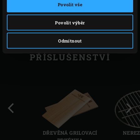
Povolit vše
cibulkou, nakládaným zázvorem a koriandrem.
Povolit výběr
TISK
Odmítnout
PŘÍSLUŠENSTVÍ
Předchozí
Další
DŘEVĚNÁ GRILOVACÍ
NEREZ