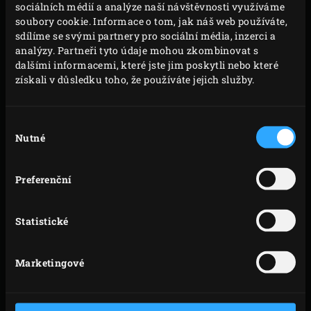
sociálních médií a analýze naší návštěvnosti využíváme
VAŘENÍ
soubory cookie. Informace o tom, jak náš web používáte,
sdílíme se svými partnery pro sociální média, inzerci a
analýzy. Partneři tyto údaje mohou zkombinovat s
Namočte dřevěné grilovací prkénko na nejméně 30
dalšími informacemi, které jste jim poskytli nebo které
minut do velkého množství vody. Zapalte
dřevěné
získali v důsledku toho, že používáte jejich služby.
uhlí
v Big Green Egg a zahřejte s
nerezovým roštem
na teplotu 170°C.
Výběr
Prkénko vytáhněte z vody, osušte a položte na něj
Nutné
souhlasu
kostky lososa. Postavte prkénko na rošt a zavřete
víko EGG. Lososa nechejte po dobu 8–10 minut udit,
Preferenční
dokud nedosáhne teploty jádra 55°C; teplotu jádra
jednoduše změříte pomocí
digitálního teploměru
.
Statistické
Mezitím otrhejte listy z druhé větvičky koriandru a
nakrájejte je na tenké proužky. Plátky zázvoru
Marketingové
nechte okapat.
Prkénko vytáhněte z EGG a lososa pokapejte
majonézou. Ozdobte chilli papričkou, jarní