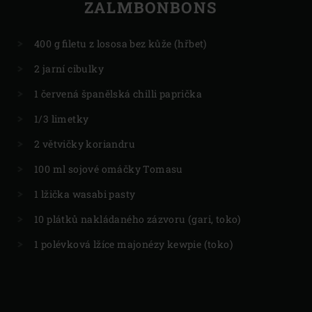
ZALMBONBONS
400 g filetu z lososa bez kůže (hřbet)
2 jarní cibulky
1 červená španělská chilli paprička
1/3 limetky
2 větvičky koriandru
100 ml sojové omáčky Tomasu
1 lžička wasabi pasty
10 plátků nakládaného zázvoru (gari, toko)
1 polévková lžíce majonézy kewpie (toko)