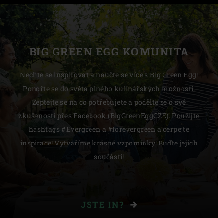
BIG GREEN EGG KOMUNITA
Nechte se inspirovat a naučte se více s Big Green Egg!
Ponořte se do světa plného kulinářských možností.
Zeptejte se na co potřebujete a podělte se o své
zkušenosti přes Facebook (BigGreenEggCZE). Použijte
hashtags #Evergreen a #forevergreen a čerpejte
inspirace! Vytváříme krásné vzpomínky. Buďte jejich
součástí!
JSTE IN?