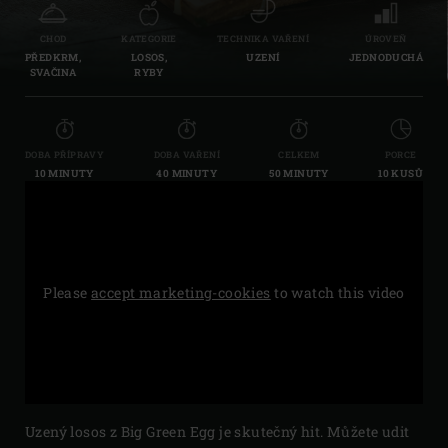
CHOD
KATEGORIE
TECHNIKA VAŘENÍ
ÚROVEŇ
PŘEDKRM,
LOSOS,
UZENÍ
JEDNODUCHÁ
SVAČINA
RYBY
DOBA PŘÍPRAVY
DOBA VAŘENÍ
CELKEM
PORCE
10 MINUTY
40 MINUTY
50 MINUTY
10 KUSŮ
Please
accept marketing-cookies
to watch this video
Uzený losos z Big Green Egg je skutečný hit. Můžete udit