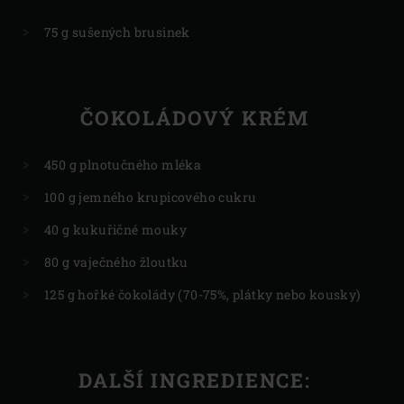
75 g sušených brusinek
ČOKOLÁDOVÝ KRÉM
450 g plnotučného mléka
100 g jemného krupicového cukru
40 g kukuřičné mouky
80 g vaječného žloutku
125 g hořké čokolády (70-75%, plátky nebo kousky)
DALŠÍ INGREDIENCE: