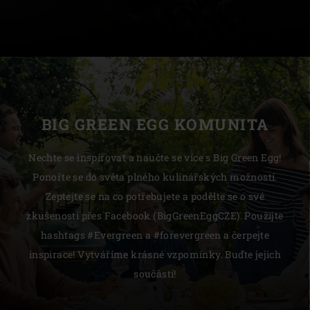
BIG GREEN EGG KOMUNITA
Nechte se inspirovat a naučte se více s Big Green Egg!
Ponořte se do světa plného kulinářských možností.
Zeptejte se na co potřebujete a podělte se o své
zkušenosti přes Facebook (BigGreenEggCZE). Použijte
hashtags #Evergreen a #forevergreen a čerpejte
inspirace! Vytváříme krásné vzpomínky. Buďte jejich
součástí!