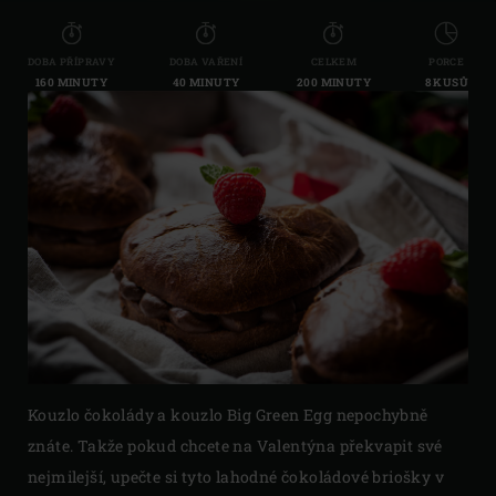
DOBA PŘÍPRAVY
DOBA VAŘENÍ
CELKEM
PORCE
160 MINUTY
40 MINUTY
200 MINUTY
8 KUSŮ
Kouzlo čokolády a kouzlo Big Green Egg nepochybně
znáte. Takže pokud chcete na Valentýna překvapit své
nejmilejší, upečte si tyto lahodné čokoládové briošky v