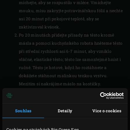
míchejte, aby se rozpustilo v mléce. Vmíchejte
mouku, mísu zakryjte potravinářskou fólií a nechte
asi 20 minut při pokojové teplotě, aby se
zaktivizoval kvásek.
Po 20 minutách přidejte přísady na těsto kromě
másla a pomocí kuchyňského robota hněteme těsto
při střední rychlosti asi 6-7 minut, aby vzniklo
vláčné, elastické těsto; těsto lze samozřejmě hníst i
ručně. Těsto je hotové, když ho roztáhnete a
dokážete stáhnout malinkou tenkou vrstvu.
Mezitím si nakrájíme máslo na kostičky.
Přidejte máslo do mísy a zapněte robota; necháme
míchat, dokud se vše nespojí. Nakonec přidejte
brusinky a počkejte, až se promíchají v celém těstě.
Souhlas
Detaily
Více o cookies
Vložte těsto do plastové misky. Mísu zakryjte
potravinářskou fólií a nechte těsto 30 minut
Cookies na stránkách Big Green Egg.