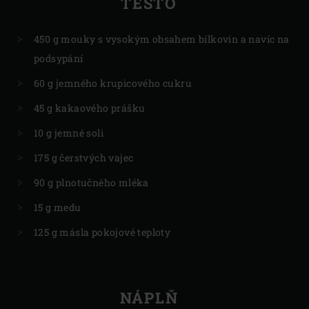
TĚSTO
450 g mouky s vysokým obsahem bílkovin a navíc na
podsypání
60 g jemného krupicového cukru
45 g kakaového prášku
10 g jemné soli
175 g čerstvých vajec
90 g plnotučného mléka
15 g medu
125 g másla pokojové teploty
NÁPLŇ