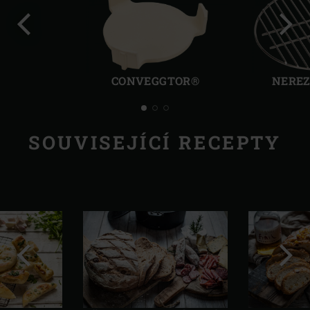
Předchozí
Další
CONVEGGTOR®
NEREZ
SOUVISEJÍCÍ RECEPTY
Předchozí
Další