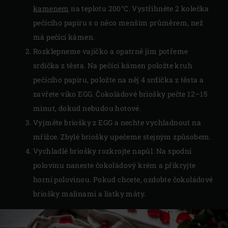
kamenem
na teplotu 200°C. Vystřihněte 2 kolečka
pečícího papíru s o něco menším průměrem, než
má pečící kámen.
Rozklepneme vajíčko a opatrně jím potřeme
srdíčka z těsta. Na pečící kámen položte kruh
pečícího papíru, položte na něj 4 srdíčka z těsta a
zavřete víko EGG. Čokoládové briošky pečte 12–15
minut, dokud nebudou hotové.
Vyjměte briošky z EGG a nechte vychladnout na
mřížce. Zbylé briošky upečeme stejným způsobem.
Vychladlé briošky rozkrojte napůl. Na spodní
polovinu naneste čokoládový krém a přikryjte
horní polovinou. Pokud chcete, ozdobte čokoládové
briošky malinami a lístky máty.