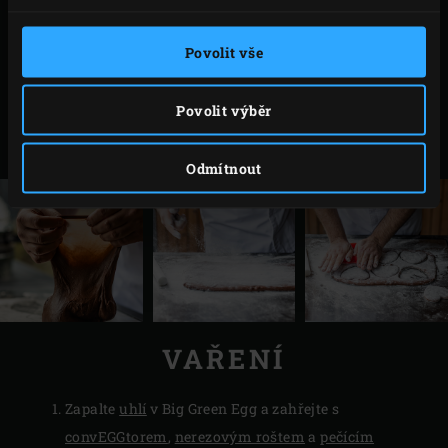
vmíchejte vaječný žloutek, abyste vytvořili hladkou
směs. Hrnec s mlékem sundejte z ohně. Vmícháme
Povolit vše
cukrovou směs a přivedeme k varu. Jakmile se
začne vařit, sundejte pánev z ohně a vmíchejte
Povolit výběr
čokoládu. Krém necháme vychladnout a lžící
vložíme do sáčku.
Odmítnout
VAŘENÍ
Zapalte
uhlí
v Big Green Egg a zahřejte s
convEGGtorem
,
nerezovým roštem
a
pečícím