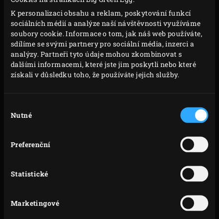
kynout.
K personalizaci obsahu a reklam, poskytování funkcí
Pracovní desku lehce poprašte moukou. Umístěte
sociálních médií a analýze naší návštěvnosti využíváme
těsto a zatlačte dolů, abyste vytlačili vzduch. Čtyři
soubory cookie. Informace o tom, jak náš web používáte,
sdílíme se svými partnery pro sociální média, inzerci a
rohy těsta přeložte směrem ke středu tak, abyste
analýzy. Partneři tyto údaje mohou zkombinovat s
vytvořili jakousi obálku. Poté těsto znovu zakryjte
dalšími informacemi, které jste jim poskytli nebo které
potravinářskou fólií a nechte dalších 30 minut
získali v důsledku toho, že používáte jejich služby.
kynout.
Těsto rozválejte na pracovní desce posypané
Výběr
moukou na tloušťku asi 1 cm, poté poprašte
Nutné
souhlasu
moukou. Pomocí vykrajovátka na cukroví ve tvaru
srdce (asi 12 cm) vykrájejte 8 srdíček. Znovu
Preferenční
zakryjte potravinářskou fólií a nechte 60 minut
kynout.
Statistické
Mezitím na čokoládový krém přiveďte v malém
hrnci k varu mléko. V samostatné misce
Marketingové
prošlehejte cukr a kukuřičnou mouku, poté