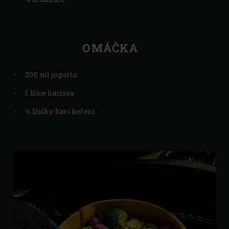
OMÁČKA
200 ml jogurtu
1 lžíce harissa
½ lžičky kari koření