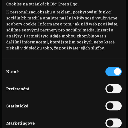
Cookies na stránkách Big Green Egg.
okraje budou stále černé. Teplota uvnitř EGG bude
K personalizaci obsahu a reklam, poskytování funkcí
dostatečně vysoká, aby přivedla vodu k varu, ale
sociálních médií a analýze naší návštěvnosti využíváme
zase ne příliš. Ideálně mezi 100-110˚C.
soubory cookie. Informace o tom, jak náš web používáte,
sdílíme se svými partnery pro sociální média, inzerci a
Mezitím nákrájejte květák a brokolici na růžičky a
analýzy. Partneři tyto údaje mohou zkombinovat s
dejte je do bambusového koše na napařování.
dalšími informacemi, které jste jim poskytli nebo které
získali v důsledku toho, že používáte jejich služby.
Výběr
Nutné
souhlasu
Preferenční
Statistické
Marketingové