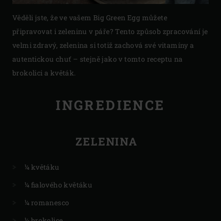
Věděli jste, že ve vašem Big Green Egg můžete
připravovat i zeleninu v páře? Tento způsob zpracování je
velmi zdravý, zelenina si totiž zachová své vitamíny a
autentickou chuť – stejně jako v tomto receptu na
brokolici a květák.
INGREDIENCE
ZELENINA
¼ květáku
¼ fialového květáku
¼ romanesco
¼ brokolice