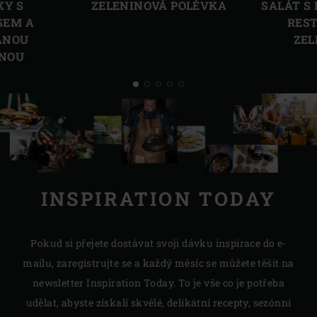
KY S
ZELENINOVÁ POLÉVKA
SALÁT S
EM A
RES
ANOU
ZEL
INOU
INSPIRATION TODAY
Pokud si přejete dostávat svoji dávku inspirace do e-
mailu, zaregistrujte se a každý měsíc se můžete těšit na
newsletter Inspiration Today. To je vše co je potřeba
udělat, abyste získali skvělé, delikátní recepty, sezónní