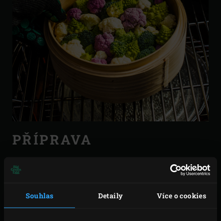
PŘÍPRAVA
Naplňte Big Green Egg
dřevěným uhlím
približně 10
cm pod okraj ohniště. Umístěte tři
podpalovače
do
tvaru trojúhelníku asi 12-15 cm od sebe a zapalte.
Souhlas
Detaily
Více o cookies
Nechte víko otevřetené dokud jednotlivé kousky
dřevěného uhlí nezačnou uvnitř žhnout, ale jejich