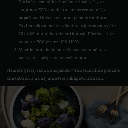
Umístěte dva půlkruhové nerezové rošty ze
soupravy EGGspander (nebo nerezový rošt) a
napařovací koš na zeleninu postavte nahoru.
Zavřete víko a nechte zeleninu připravovat v páře
20 až 25 minut dokud není hotová. Ujistěte se, že
teplota v EGG je mezi 100-110°C.
Mezitím smíchejte ingredience na omáčku a
podávejte s připravenou zeleninou.
Nemáte (ještě) sadu EGGspander? Tak jednoduše použijte
convEGGtor a na něj umístěte odkapávací misku.