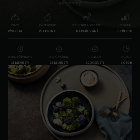
RECEPTY
CHOD
KATEGORIE
TECHNIKA VAŘENÍ
ÚROVEŇ
PŘÍLOHA
ZELENINA
NAPAŘOVÁNÍ
STŘEDNÍ
DOBA PŘÍPRAVY
DOBA VAŘENÍ
CELKEM
PORCE
15 MINUTY
25 MINUTY
40 MINUTY
4 OSOB