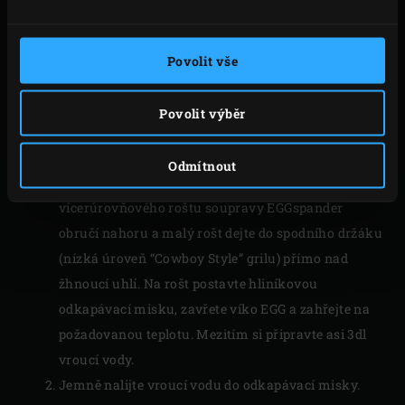
Povolit vše
Povolit výběr
VAŘENÍ
Odmítnout
Umístěte do Big Green Egg držák na rošt z 2-dílného
vícerúrovňového roštu soupravy EGGspander
obručí nahoru a malý rošt dejte do spodního držáku
(nízká úroveň “Cowboy Style” grilu) přímo nad
žhnoucí uhlí. Na rošt postavte hliníkovou
odkapávací misku, zavřete víko EGG a zahřejte na
požadovanou teplotu. Mezitím si připravte asi 3dl
vroucí vody.
Jemně nalijte vroucí vodu do odkapávací misky.