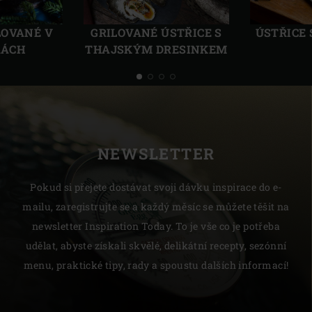
Předchozí
Další
LOVANÉ V
GRILOVANÉ ÚSTŘICE S
ÚSTŘICE
RÁCH
THAJSKÝM DRESINKEM
NEWSLETTER
Pokud si přejete dostávat svoji dávku inspirace do e-
mailu, zaregistrujte se a každý měsíc se můžete těšit na
newsletter Inspiration Today. To je vše co je potřeba
udělat, abyste získali skvělé, delikátní recepty, sezónní
menu, praktické tipy, rady a spoustu dalších informací!