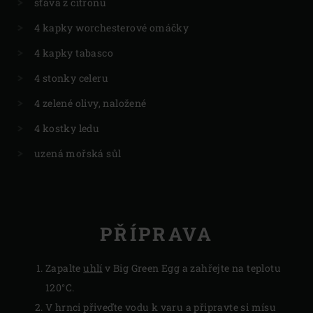
šťáva z citronu
4 kapky worchesterové omáčky
4 kapky tabasco
4 stonky celeru
4 zelené olivy, naložené
4 kostky ledu
uzená mořská sůl
PŘÍPRAVA
Zapalte
uhlí
v Big Green Egg a zahřejte na teplotu
120°C.
V hrnci přiveďte vodu k varu a připravte si mísu