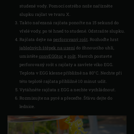
studené vody. Pomocí ostrého nože nařízněte
slupku rajčat ve tvaru X.
Takto nařezaná rajčata ponořte na 15 sekund do
vřelé vody, po té hned to studené. Odstraňte slupku.
Rajčata dejte na
perforovaný rošt
. Rozhoďte hrst
jablečných štěpek na uzení
do žhnoucího uhlí,
umístěte
convEGGtor
a
rošt
. Navrch postavte
perforovaný rošt s rajčaty a zavřete víko EGG.
Teplota v EGG klesne přibližně na 80°C. Nechte při
této teplotě rajčata přibližně 10 minut udit.
Vytáhněte rajčata z EGG a nechte vychládnout.
Rozmixujte na pyré a přeceďte. Šťávu dejte do
lednice.