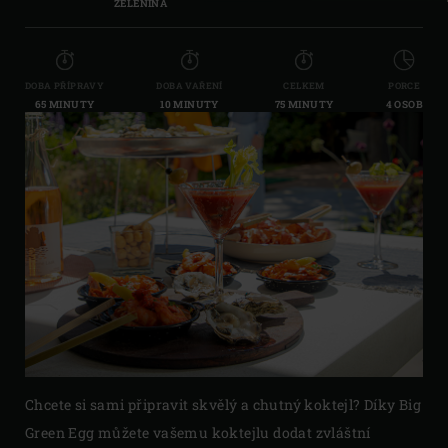
ZELENINA
DOBA PŘÍPRAVY
DOBA VAŘENÍ
CELKEM
PORCE
65 MINUTY
10 MINUTY
75 MINUTY
4 OSOB
Chcete si sami připravit skvělý a chutný koktejl? Díky Big
Green Egg můžete vašemu koktejlu dodat zvláštní