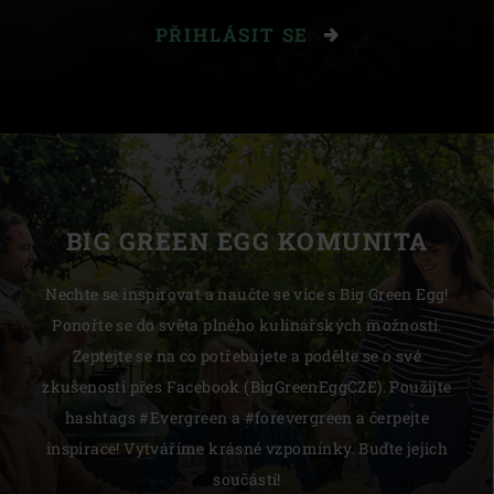
PŘIHLÁSIT SE
BIG GREEN EGG KOMUNITA
Nechte se inspirovat a naučte se více s Big Green Egg!
Ponořte se do světa plného kulinářských možností.
Zeptejte se na co potřebujete a podělte se o své
zkušenosti přes Facebook (BigGreenEggCZE). Použijte
hashtags #Evergreen a #forevergreen a čerpejte
inspirace! Vytváříme krásné vzpomínky. Buďte jejich
součástí!