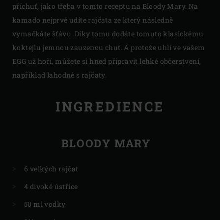
příchuť, jako třeba v tomto receptu na Bloody Mary. Na
kamado nejprvé udíte rajčata ze který následně
vymačkáte šťávu. Díky tomu dodáte tomuto klasickému
koktejlu jemnou zauzenou chuť. A protože uhlí ve vašem
EGG už hoří, můžete si hned připravit lehké občerstvení,
například lahodné s rajčaty.
INGREDIENCE
BLOODY MARY
6 velkých rajčat
4 divoké ústřice
50 ml vodky