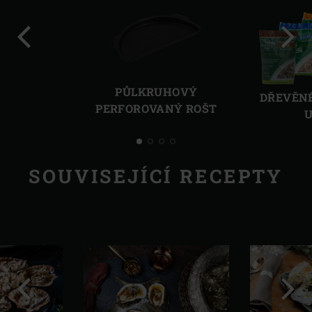
Předchozí
Další
PŮLKRUHOVÝ
DŘEVĚNÉ
PERFOROVANÝ ROŠT
U
SOUVISEJÍCÍ RECEPTY