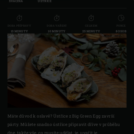
SVAČINA
ÚSTŘICE
DOBA PŘÍPRAVY
DOBA VAŘENÍ
CELKEM
PORCE
15 MINUTY
10 MINUTY
25 MINUTY
8 OSOB
Máte důvod k oslavě? Ústřice z Big Green Egg završí
párty. Můžete snadno ústřice připravit dříve v průběhu
dne, takže vše, co musíte udělat, je, uvařit je.