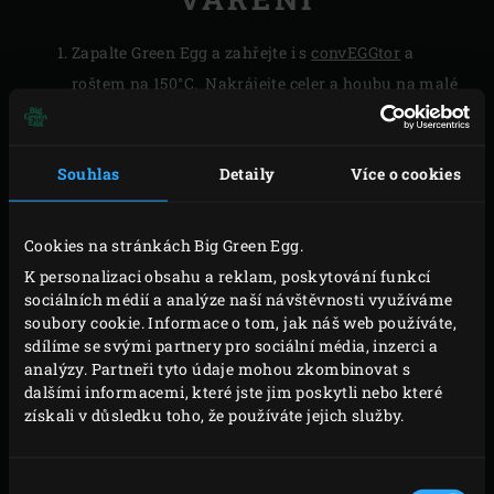
Zapalte Green Egg a zahřejte i s
convEGGtor
a
roštem
na 150°C. Nakrájejte celer a houbu na malé
kostičky. Otrhejte a najemno nasekejte listy
tymiánu.
Souhlas
Detaily
Více o cookies
Otevřete skořápku ústřice a ústřici vyjměte. Mušle
uchovejte. Zabalte každou ústřici do dvou plátků
pancetty a vraťte je do své mušle. Rozdělte celer a
Cookies na stránkách Big Green Egg.
houby do mušlí spolu s najemno nasekaným
K personalizaci obsahu a reklam, poskytování funkcí
sociálních médií a analýze naší návštěvnosti využíváme
tymiánem. Zavřete ústřici a zavažte každou mušli
soubory cookie. Informace o tom, jak náš web používáte,
kouskem železného drátu (např. vázacím drátem
sdílíme se svými partnery pro sociální média, inzerci a
pro květinovou výzdobu). Pokud je to potřeba,
analýzy. Partneři tyto údaje mohou zkombinovat s
dalšími informacemi, které jste jim poskytli nebo které
skladujte v lednici až do samotné přípravy.
získali v důsledku toho, že používáte jejich služby.
Umístěte ústřice na rošt, zavřete víko Vejce a
připravujte asi 10 minut.
Výběr
Odstraňte ústřice z roštu. Opatrně odstraňte vázací