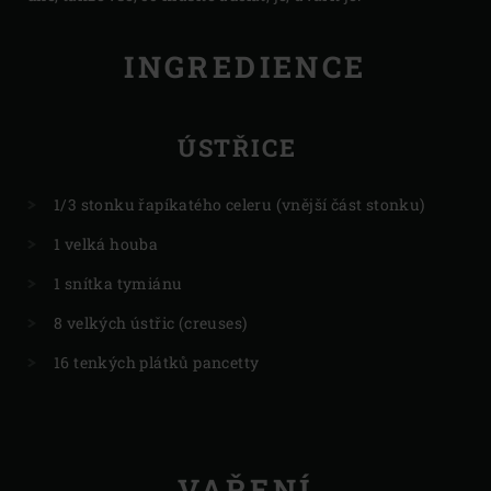
INGREDIENCE
ÚSTŘICE
1/3 stonku řapíkatého celeru (vnější část stonku)
1 velká houba
1 snítka tymiánu
8 velkých ústřic (creuses)
16 tenkých plátků pancetty
VAŘENÍ