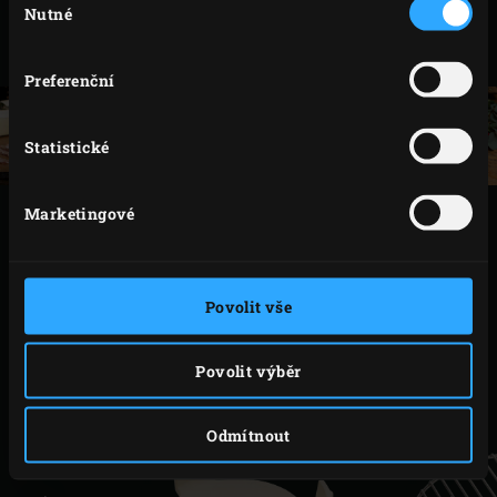
Nutné
souhlasu
drát a horní polovinu mušle a umístěte ústřice na
talíř.
Preferenční
Statistické
Marketingové
TISK
Povolit vše
PŘÍSLUŠENSTVÍ
Povolit výběr
Odmítnout