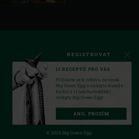
REGISTROVAT
11 RECEPTŮ PRO VÁS
Přihlaste se k odběru novinek
Big Green Egg a získejte ihned e-
knihu s 11 nejchutnějšími
recepty Big Green Egg!
FACEBOOK
INSTAGRAM
YOUTUBE
ANO, PROSÍM
PRIVACY STATEMENT
© 2026 Big Green Egg.