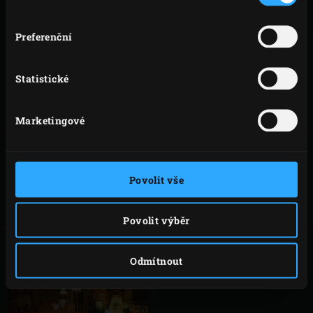
grilu EGG!
Preferenční
JEHNĚČÍ MASOVÉ
DÝŇOVÉ DORTÍKY
Statistické
KULIČKY
Marketingové
GRILOVANÉ
ROLKY SE
Povolit vše
ÚSTŘICE
SMETANOVÝM
SÝREM
Povolit výběr
Odmítnout
CITRONOVÉ
KOLÁČE