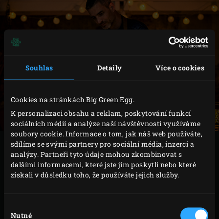
Souhlas
Detaily
Více o cookies
Cookies na stránkách Big Green Egg.
K personalizaci obsahu a reklam, poskytování funkcí
sociálních médií a analýze naší návštěvnosti využíváme
soubory cookie. Informace o tom, jak náš web používáte,
sdílíme se svými partnery pro sociální média, inzerci a
Bezpochyby chcete v letošním roce servírovat na silvestra
analýzy. Partneři tyto údaje mohou zkombinovat s
to nejchutnější občerstvení. Takže, samozřejmě, zapálíte
dalšími informacemi, které jste jim poskytli nebo které
váš
keramický gril
Big Green Egg! Tyto rychlé a snadné
získali v důsledku toho, že používáte jejich služby.
recepty vám umožní snadno připravit úžasné a luxusní
občerstvení. Vsadíme se, že vaši hosté budou tak nadšení,
Výběr
že novoroční přípitek proběhne kolem vašeho kamado
Nutné
souhlasu