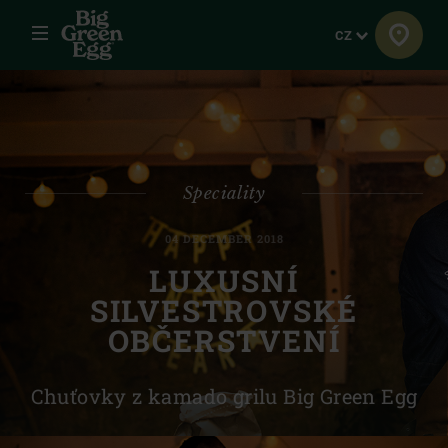
Menu
Jazyk
CZ
Speciality
04 DECEMBER 2018
LUXUSNÍ
SILVESTROVSKÉ
OBČERSTVENÍ
Chuťovky z kamado grilu Big Green Egg