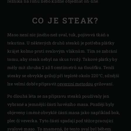
řezníka na rohu nebo klidně objednat on-line.
CO JE STEAK?
Maso není nic jiného než sval, tuk, pojivová tkáň a
tekutina. U některých druhů steaků je potřeba plátky
krájet kolmo proti svalovým vláknům. Tím se zabrání
tomu, aby steak nebyl na skus tvrdý. Takové plátky by
měly mít zhruba 2 až 5 centimetrů na tloušťku. Tenčí
steaky se obvykle grilují při teplotě okolo 220°C, silnější
lze velmi dobře připravit
reverzní metodou
grilovaní.
Po dlouhá léta se na přípravu steaků používaly jen
vybrané a jemnější části hovězího masa. Později byly
objeveny i méně obvyklé části masa jako například bok,
plec či veverka. Tyto části spadají pod těžce pracující
svalové maso. To znamená, že tento sval byl během