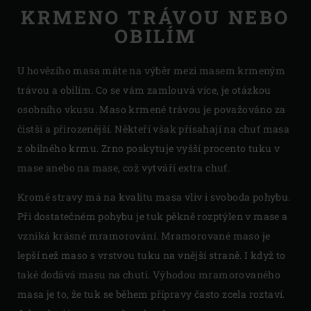
KRMENO TRÁVOU NEBO
OBILÍM
U hovězího masa máte na výběr mezi masem krmeným
trávou a obilím. Co se vám zamlouvá více, je otázkou
osobního vkusu. Maso krmené trávou je považováno za
čistší a přirozenější. Někteří však přísahají na chuť masa
z obilného krmu. Zrno poskytuje vyšší procento tuku v
mase anebo na mase, což vytváří extra chuť.
Kromě stravy má na kvalitu masa vliv i svoboda pohybu.
Při dostatečném pohybu je tuk pěkně rozptýlen v mase a
vzniká krásné mramorování. Mramorované maso je
lepší než maso s vrstvou tuku na vnější straně. I když to
také dodává masu na chuti. Výhodou mramorovaného
masa je to, že tuk se během přípravy často zcela roztaví.