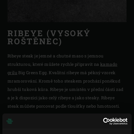
RIBEYE (VYSOKÝ
ROŠTĚNEC)
Ribeye steak je jemné a chutné maso s jemnou
strukturou, které můžete rychle připravit na
kamado
grilu
Big Green Egg. Kvalitní ribeye má pěkný vzorek
mramorování. Kromě toho steakem prochází poněkud
hrubší tuková kůra. Ribeye je umístěn v přední části zad
a je k dispozici jako celý ribeye a jako steaky. Ribeye
steak můžete porcovat podle tloušťky nebo hmotnosti.