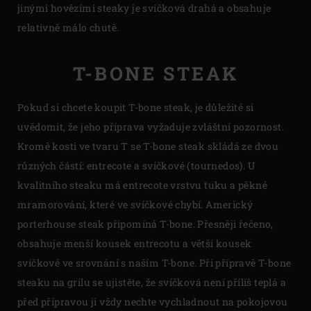
jinými hovězími steaky je svíčková drahá a obsahuje
relativně málo chutě.
T-BONE STEAK
Pokud si chcete koupit T-bone steak, je důležité si
uvědomit, že jeho příprava vyžaduje zvláštní pozornost.
Kromě kosti ve tvaru T se T-bone steak skládá ze dvou
různých částí: entrecote a svíčkové (tournedos). U
kvalitního steaku má entrecote vrstvu tuku a pěkné
mramorování, které ve svíčkové chybí. Americký
porterhouse steak připomíná T-bone. Přesněji řečeno,
obsahuje menší kousek entrecotu a větší kousek
svíčkové ve srovnání s naším T-bone. Při přípravě T-bone
steaku na grilu se ujistěte, že svíčková není příliš teplá a
před přípravou ji vždy nechte vychladnout na pokojovou