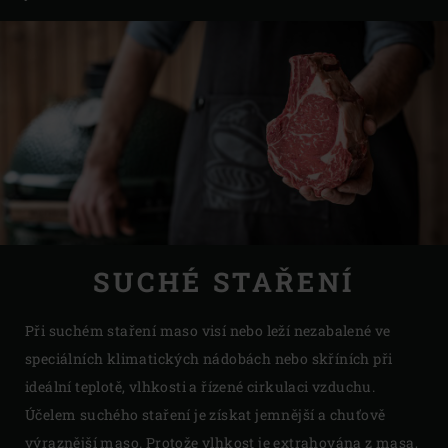
SUCHÉ STAŘENÍ
Při suchém staření maso visí nebo leží nezabalené ve
speciálních klimatických nádobách nebo skříních při
ideální teplotě, vlhkosti a řízené cirkulaci vzduchu.
Účelem suchého staření je získat jemnější a chuťově
výraznější maso. Protože vlhkost je extrahována z masa,