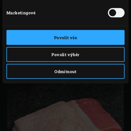
vlastnosti. Tento steak pochází také z přední části skotu
Marketingové
ze žeber. Kost je jedním z žeber hovězího masa. Tloušťka
côte de boeuf jako steaku je určována přítomností kosti,
což z ní činí poměrně tlustý steak. Výsledkem je, že se
Povolit vše
tento steak obvykle nejprve nepřímo vaří a poté se opéká
na grilu (reverzní metoda) nebo obráceně (počáteční
Povolit výběr
metoda). Můžete si také koupit tomahawk. To je côte de
boeuf ve kterém byla kost odříznuta méně hluboko.
Odmítnout