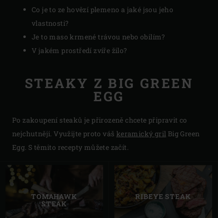
Co je to ze hovězí plemeno a jaké jsou jeho
vlastnosti?
Je to maso krmené trávou nebo obilím?
V jakém prostředí zvíře žilo?
STEAKY Z BIG GREEN
EGG
Po zakoupení steaků je přirozeně chcete připravit co
nejchutněji. Využijte proto váš
keramický gril
Big Green
Egg. S těmito recepty můžete začít.
TOMAHAWK
RIBEYE STEAK
STEAK