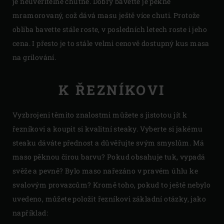
je neuvěřitelně chutné. Dobrý bavette je pěkně
mramorovaný, což dává masu ještě více chuti. Protože
obliba bavette stále roste, v posledních letech roste i jeho
cena. I přesto je to stále velmi cenově dostupný kus masa
na grilování.
K ŘEZNÍKOVI
Vyzbrojeni těmito znalostmi můžete s jistotou jít k
řezníkovi a koupit si kvalitní steaky. Vyberte si jakému
steaku dáváte přednost a důvěřujte svým smyslům. Má
maso pěknou čirou barvu? Pokud obsahuje tuk, vypadá
svěže a pevně? Bylo maso nařezáno v pravém úhlu ke
svalovým provazcům? Kromě toho, pokud to ještě nebylo
uvedeno, můžete položit řezníkovi základní otázky, jako
například: