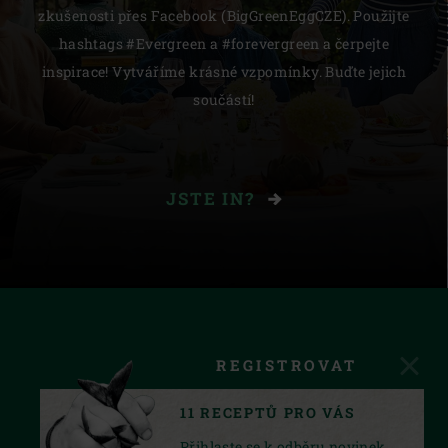
zkušenosti přes Facebook (BigGreenEggCZE). Použijte
hashtags #Evergreen a #forevergreen a čerpejte
inspirace! Vytváříme krásné vzpomínky. Buďte jejich
součástí!
JSTE IN?
REGISTROVAT
11 RECEPTŮ PRO VÁS
Přihlaste se k odběru novinek