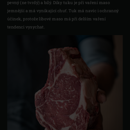
pevný (ne tvrdý) a bílý. Díky tuku je při vaření maso
jemnější a má vynikající chuť. Tuk má navíc i ochranný
účinek, protože libové maso má při delším vaření
tendenci vysychat.