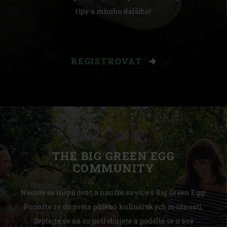
tipy a mnoho dalšího!
REGISTROVAT
THE BIG GREEN EGG
COMMUNITY
Nechte se inspirovat a naučte se více s Big Green Egg!
Ponořte se do světa plného kulinářských možností.
Zeptejte se na co potřebujete a podělte se o své