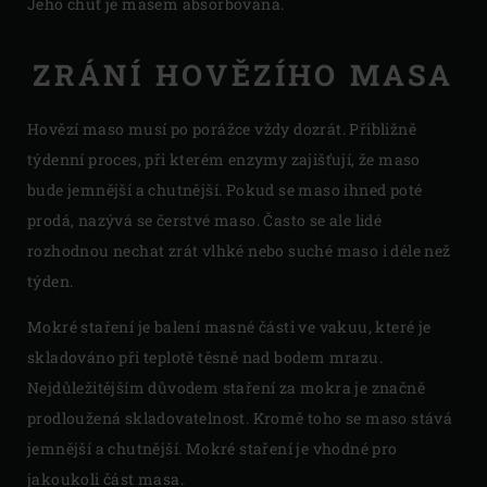
Jeho chuť je masem absorbována.
ZRÁNÍ HOVĚZÍHO MASA
Hovězí maso musí po porážce vždy dozrát. Přibližně
týdenní proces, při kterém enzymy zajišťují, že maso
bude jemnější a chutnější. Pokud se maso ihned poté
prodá, nazývá se čerstvé maso. Často se ale lidé
rozhodnou nechat zrát vlhké nebo suché maso i déle než
týden.
Mokré staření je balení masné části ve vakuu, které je
skladováno při teplotě těsně nad bodem mrazu.
Nejdůležitějším důvodem staření za mokra je značně
prodloužená skladovatelnost. Kromě toho se maso stává
jemnější a chutnější. Mokré staření je vhodné pro
jakoukoli část masa.