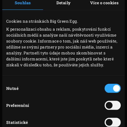
Souhlas
Detaily
Více o cookies
Cookies na stránkách Big Green Egg.
K personalizaci obsahu a reklam, poskytování funkcí
sociálních médií a analýze naší návštěvnosti využíváme
soubory cookie. Informace o tom, jak náš web používáte,
sdílíme se svými partnery pro sociální média, inzerci a
analýzy. Partneři tyto údaje mohou zkombinovat s
dalšími informacemi, které jste jim poskytli nebo které
získali v důsledku toho, že používáte jejich služby.
Výběr
Nutné
souhlasu
CÔTE DE BOEUF
Preferenční
Côte de boeuf je skvělý steak, který se připravuje na grilu.
Statistické
Jednoduše je to ribeye steak, ale s kostí a má stejné