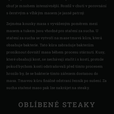
chuť je mnohem intenzivnější. Rozdíl v chuti v porovnání
s čerstvým a vlhkým masem je jasně patrný.
Zejména kousky masa s vyváženým poměrem mezi
masem a tukem jsou vhodné pro staření za sucha. U
staření za sucha se vytvoří na mase tmavá kůra, která
obsahuje bakterie. Tato kůra zabraňuje bakteriím
proniknout dovnitř masa během procesu stárnutí. Kusy,
které obsahují kost, se nechávají stařit i s kostí, protože
pokud bychom kosti odstraňovali před tímto procesem
hrozilo by, že se bakterie tímto zářezem dostanou do
masa. Tmavou kůru finálně odstraní řezník po sušení. Za
sucha stařené maso pak lze nakrájet na steaky.
OBLÍBENÉ STEAKY