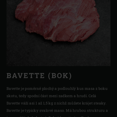
BAVETTE (BOK)
Bavette je poměrně plochý a podlouhlý kus masa z boku
skotu, tedy spodní část mezi zadkem a hrudí. Celá
Bavette váží asi 1 až 1,5 kg z nichž můžete krájet steaky.
Bavette je typicky svalové maso. Má hrubou strukturu a