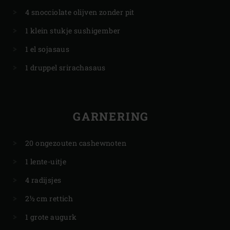
4 snocciolate olijven zonder pit
1 klein stukje sushigember
1 el sojasaus
1 druppel srirachasaus
GARNERING
20 ongezouten cashewnoten
1 lente-uitje
4 radijsjes
2½ cm rettich
1 grote augurk