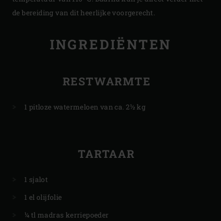
de bereiding van dit heerlijke voorgerecht.
INGREDIËNTEN
RESTWARMTE
1 pitloze watermeloen van ca. 2½ kg
TARTAAR
1 sjalot
1 el olijfolie
¼ tl madras kerriepoeder