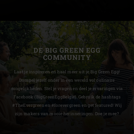
DE BIG GREEN EGG
COMMUNITY
Laat je inspireren en haal meer uit je Big Green Egg!
Dompel jezelf onder in een wereld vol culinaire
mogelijkheden. Stel je vragen en deel je ervaringen via
Facebook (BigGreenEggBelgie). Gebruik de hashtags
#TheEvergreen en #forevergreen en get featured! Wij
zijn makers van mooie herinneringen. Doe je mee?