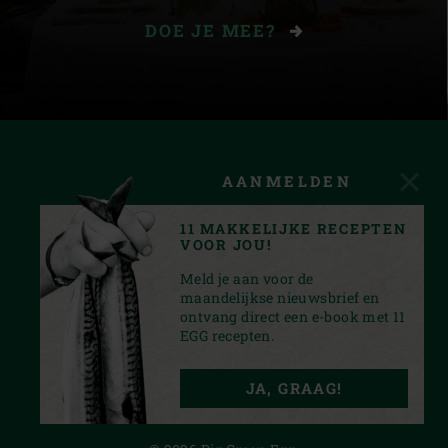
DOE JE MEE?
AANMELDEN
11 MAKKELIJKE RECEPTEN
VOOR JOU!
Meld je aan voor de
maandelijkse nieuwsbrief en
ontvang direct een e-book met 11
EGG recepten.
FACEBOOK
YOUTUBE
INSTAGRAM
PINTEREST
JA, GRAAG!
PRIVACY STATEMENT