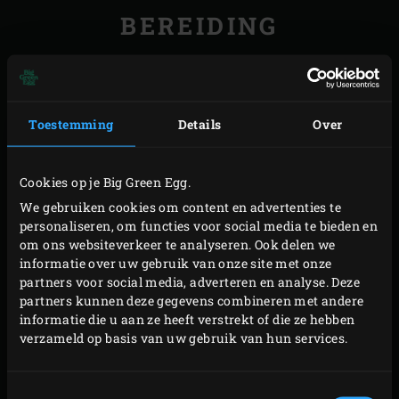
BEREIDING
Haal de gedroogde watermeloen uit de Big Green
Egg en leg apart. Steek de
houtskool
in de Big Green
Egg aan en verwarm met de Stainless Steel Grid tot
Toestemming
Details
Over
een temperatuur van 180 °C.
Plaats een
kleine skillet
op het rooster en wacht
Cookies op je Big Green Egg.
totdat deze heet is. Pel en snipper intussen voor de
We gebruiken cookies om content en advertenties te
steak tartaar de sjalot. Schenk de olijfolie in de
personaliseren, om functies voor social media te bieden en
om ons websiteverkeer te analyseren. Ook delen we
skillet, voeg de sjalot toe en bak in ca. 5 minuten
informatie over uw gebruik van onze site met onze
glazig. Roer af en toe door en sluit na elke handeling
partners voor social media, adverteren en analyse. Deze
het deksel van de Big Green Egg.
partners kunnen deze gegevens combineren met andere
informatie die u aan ze heeft verstrekt of die ze hebben
Roer de kerriepoeder door de sjalot, bak ca. 30
verzameld op basis van uw gebruik van hun services.
seconden en haal de skillet uit de EGG. Schep de
sjalot in een schaaltje en laat afkoelen. Veeg de
Toestemmingsselectie
skillet voorzichtig met keukenpapier schoon en