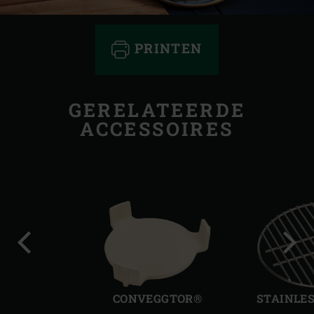
PRINTEN
GERELATEERDE
ACCESSOIRES
Vorige
Volg
slide
slide
CONVEGGTOR®
STAINLES