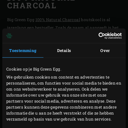
CHARCOAL
Big Green Egg
100% Natural Charcoal
houtskool is al
jarenlang een bestseller. Zoals de naam al aangeeft is het
een 100% natuurlijke houtskool, vervaardigd van de
hardhoutsoorten beukenhout en haagbeuk. Een
Toestemming
Details
Over
combinatie waarbij de eerdergenoemde kenmerken
samenkomen. De 100% Natural Charcoal geeft een vrij
neutrale, maar subtiele smokey flavour.
Cookies op je Big Green Egg.
We gebruiken cookies om content en advertenties te
MEER INFO
personaliseren, om functies voor social media te bieden en
om ons websiteverkeer te analyseren. Ook delen we
informatie over uw gebruik van onze site met onze
partners voor social media, adverteren en analyse. Deze
partners kunnen deze gegevens combineren met andere
informatie die u aan ze heeft verstrekt of die ze hebben
verzameld op basis van uw gebruik van hun services.