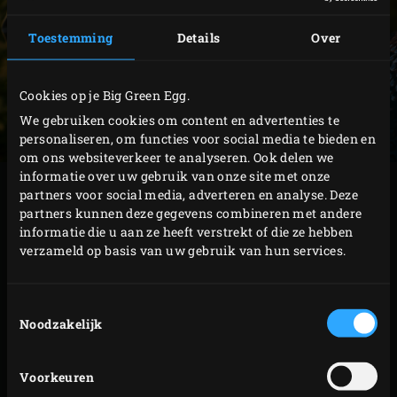
Toestemming
Details
Over
Cookies op je Big Green Egg.
We gebruiken cookies om content en advertenties te
personaliseren, om functies voor social media te bieden en
om ons websiteverkeer te analyseren. Ook delen we
informatie over uw gebruik van onze site met onze
BEREIDING
partners voor social media, adverteren en analyse. Deze
partners kunnen deze gegevens combineren met andere
informatie die u aan ze heeft verstrekt of die ze hebben
Steek de
houtskool
in de Big Green Egg aan en
verzameld op basis van uw gebruik van hun services.
verwarm met het rvs-rooster tot een temperatuur
van 180 °C.
Toestemmingsselectie
Kook de pappardelle 1 minuut korter dan in de
Noodzakelijk
aanwijzingen op de verpakking is aangegeven
zodat de pasta net beetgaar is. Breng intussen de
Voorkeuren
slagroom, het water en de sojasaus aan de kook.