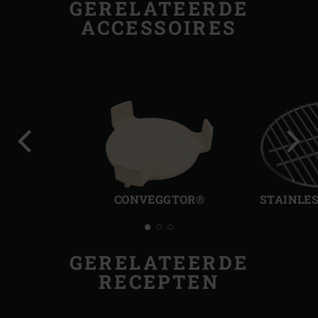
GERELATEERDE
ACCESSOIRES
Vorige
Volg
slide
slide
CONVEGGTOR®
STAINLES
GERELATEERDE
RECEPTEN