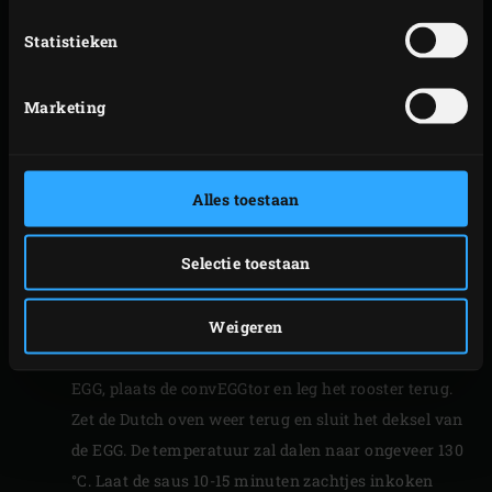
Haal als het roommengsel kookt de pan van het
Statistieken
vuur en zet apart.
Pel de uien en snijd ze in grove stukken. Maak de
Marketing
shiitakes schoon en snijd ze in kwarten. Snijd 8
halve gedroogd eekhoorntjesbrood in plakjes.
Verwarm 2 eetlepels olie uit de pot in de
Alles toestaan
geëmailleerde Dutch oven
. Voeg de ui, shiitake en
het gedroogde eekhoorntjesbrood toe en bak ca. 5
Selectie toestaan
minuten totdat de ui glazig is. Roer af en toe door en
sluit na elke handeling het deksel van de kamado.
Blus het paddenstoelenmengsel af met het
Weigeren
roommengsel. Haal de pan en het rooster uit de
EGG, plaats de convEGGtor en leg het rooster terug.
Zet de Dutch oven weer terug en sluit het deksel van
de EGG. De temperatuur zal dalen naar ongeveer 130
°C. Laat de saus 10-15 minuten zachtjes inkoken