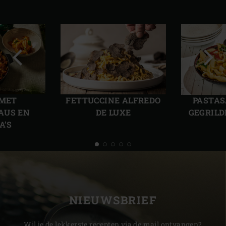
Vorige
Volg
slide
slide
 MET
FETTUCCINE ALFREDO
PASTAS
AUS EN
DE LUXE
GEGRILD
A’S
NIEUWSBRIEF
Wil je de lekkerste recepten via de mail ontvangen?