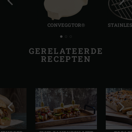
Vorige
Volg
slide
slide
CONVEGGTOR®
STAINLES
GERELATEERDE
RECEPTEN
Vorige
Volg
slide
slide