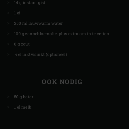
14 g instant gist
1 ei
250 ml lauwwarm water
100 g zonnebloemolie, plus extra om in te vetten
8 g zout
½ el inktvisinkt (optioneel)
OOK NODIG
50 g boter
1 el melk