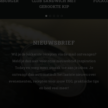
CLUB SANDWICH MET
FOCAC
AMBURGER
GEROOKTE KIP
NIEUWSBRIEF
Wil je de lekkerste recepten via de mail ontvangen?
Meld je dan aan voor onze nieuwsbrief Inspiration
Today en voeg meer smaak toe aan je inbox. Je
ontvangt dan automatisch het laatste nieuws over
evenementen, recepten voor jouw EGG, praktische tips
en heel veel meer!