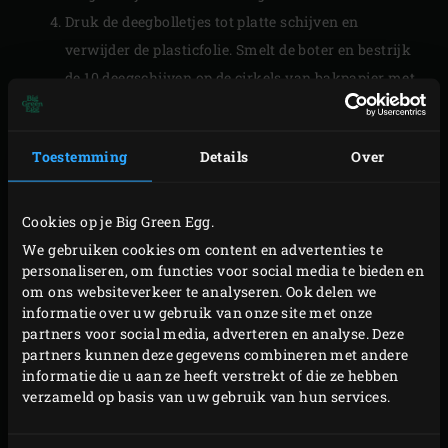
Druk de deegbolletjes tot platte schijven en
verwijder de plasticfolie. Smelt de boter en bestrijk
de 10 deegschijven op de cirkels van bakpapier met
de boter. Leg op elke ingevette deegschijf een tweede
(niet ingevette) schijf en dek af met de plasticfolie.
Toestemming
Details
Over
Druk de dubbele deegschijven aan en breng indien
nodig in model om een hamburger broodje te
vormen.
Cookies op je Big Green Egg.
Verwijder de folie. Meng de eetlepel melk met een
We gebruiken cookies om content en advertenties te
personaliseren, om functies voor social media te bieden en
eetlepel water en bestrijk hier de hamburger
om ons websiteverkeer te analyseren. Ook delen we
broodjes mee. Bestrooi ze eventueel met het sesam-,
informatie over uw gebruik van onze site met onze
maan-, lijnzaad of de furikake als topping. Dek de
partners voor social media, adverteren en analyse. Deze
partners kunnen deze gegevens combineren met andere
hamburger broodjes af met de folie en laat ze ca. 30
informatie die u aan ze heeft verstrekt of die ze hebben
minuten rijzen.
verzameld op basis van uw gebruik van hun services.