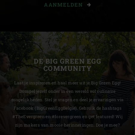
AANMELDEN
DE BIG GREEN EGG
COMMUNITY
Laat je inspireren en haal meer uit je Big Green Egg!
Dompel jezelf onder in een wereld vol culinaire
mogelijkheden. Stel je vragen en deel je ervaringen via
Facebook (BigGreenEggBelgie). Gebruik de hashtags
#TheEvergreen en #forevergreen en get featured! Wij
zijn makers van mooie herinneringen. Doe je mee?