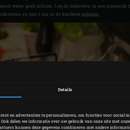
end water goed schoon. Leg de makrelen in een passende b
nderstaan en laat 1 uur in de koelkast
pekelen
.
Details
ent en advertenties te personaliseren, om functies voor social m
 Ook delen we informatie over uw gebruik van onze site met onze
partners kunnen deze gegevens combineren met andere informatie 