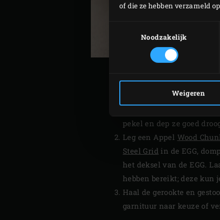
of die ze hebben verzameld o
Toestemmingsselectie
Noodzakelijk
Weigeren
Steek de
houtskool
in de B
pekel en dep ze goed droo
Leg een Appel
Wood Chun
Steel Grid
in de EGG, dompe
het deksel van de EGG. La
hebben bereikt; deze kun 
Haal de gerookte en gesto
garnituur naar keuze of v