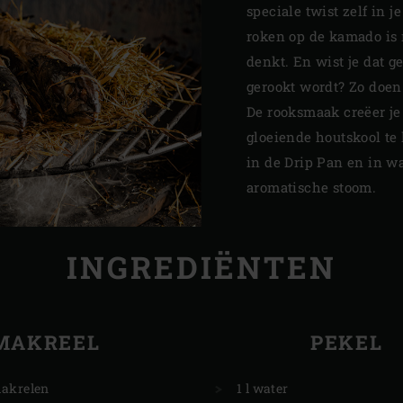
speciale twist zelf in 
roken op de kamado is 
denkt. En wist je dat 
gerookt wordt? Zo doen 
De rooksmaak creëer je
gloeiende houtskool te 
in de Drip Pan en in wa
aromatische stoom.
INGREDIËNTEN
MAKREEL
PEKEL
akrelen
1 l water