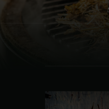
Denmark | Danmark
Estonia | Eesti
Finland | Suomi
France | France
Germany | Deutschland
Greece | Ελλάδα
Hungary | Magyarország