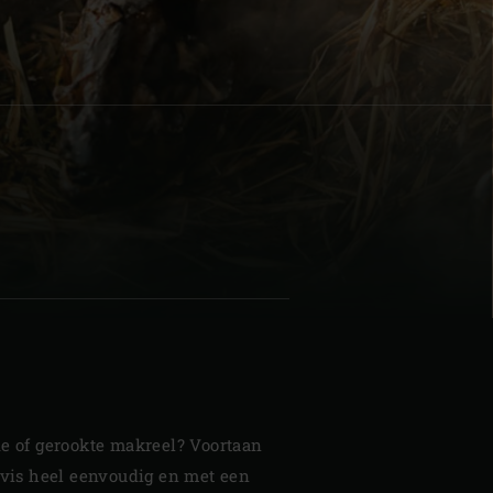
L
| Schweiz (Français)
z
de of gerookte makreel? Voortaan
e vis heel eenvoudig en met een