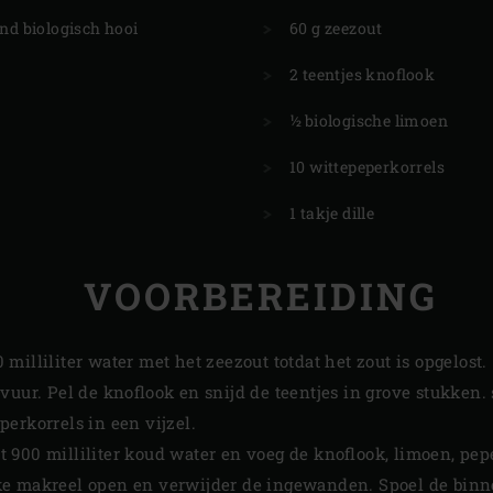
and biologisch hooi
60 g zeezout
2 teentjes knoflook
½ biologische limoen
10 wittepeperkorrels
1 takje dille
VOORBEREIDING
milliliter water met het zeezout totdat het zout is opgelost.
vuur. Pel de knoflook en snijd de teentjes in grove stukken.
erkorrels in een vijzel.
900 milliliter koud water en voeg de knoflook, limoen, peper
e makreel open en verwijder de ingewanden. Spoel de binn