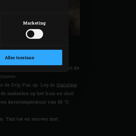
Marketing
Alles toestaan
. Haal intussen de makrelen uit de
timeter.
er de Drip Pan op. Leg de
Stainless
 de makrelen op het hooi en sluit
 een kerntemperatuur van 65 °C
. Tast toe en serveer met