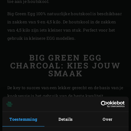
toe aan je houtskool.
Big Green Egg 100% natuurlijke houtskool is beschikbaar
in zakken van 9 en 4,5 kilo. De houtskool in de zakken
van 4,5 kilo zijn iets kleiner van stuk. Perfect voor het
gebruik in kleinere EGG modellen.
BIG GREEN EGG
CHARCOAL: KIES JOUW
SMAAK
De key to succes van een lekker gerecht en de basis van je
kooksessie is het gebruik van de beste kwaliteit
houtskool. Het resultaat is mede afhankelijk van de soort
houtskool die je gebruikt, maar éen ding is zeker: de
Toestemming
Details
Over
smaak van op houtskool gegaarde ingrediënten is
onevenaarbaar.