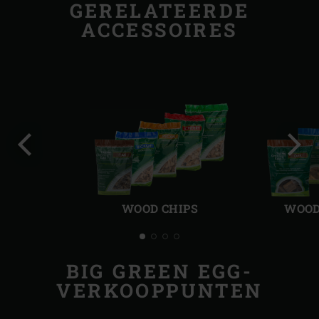
GERELATEERDE
ACCESSOIRES
Vorige
Volg
slide
slide
WOOD CHIPS
WOOD
BIG GREEN EGG-
VERKOOPPUNTEN