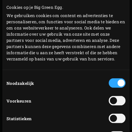
Cookies op je Big Green Egg.
Big Green Egg 100% natuurlijke houtskool is FSC
We gebruiken cookies om content en advertenties te
gecertificeerd, 100% natuurlijke houtskool en is
personaliseren, om functies voor social media te bieden en
afkomstig van de beuk en haagbeuk. Deze houtsoorten
om ons websiteverkeer te analyseren. Ook delen we
informatie over uw gebruik van onze site met onze
zorgen voor een neutrale basis zodat jij zelf, voor iedere
partners voor social media, adverteren en analyse. Deze
kooksessie opnieuw, jouw ideale samenstelling van
partners kunnen deze gegevens combineren met andere
smaken kunt maken. Extra smokey flavour, een touch
informatie die u aan ze heeft verstrekt of die ze hebben
verzameld op basis van uw gebruik van hun services.
van hickory, kersen, appel of pecan? Door het toevoegen
van Big Green Egg Wood Chips of Chunks kun je alle
kanten op en zet je steeds weer een verrassend gerecht op
Toestemmingsselectie
Noodzakelijk
tafel.
De 100% natuurlijke houtskool (zonder chemische
Voorkeuren
ingrediënten, geur- en smaakstoffen) wordt geproduceerd
in Europa van resthout of speciaal gekweekte bomen in
Statistieken
duurzaam beheerde bossen. Voor ieder gekapte boom
wordt een nieuwe teruggeplant. De stukken geven geen