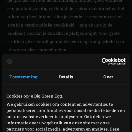
het proces, de rook hecht namelijk minder goed wanneer
een product vochtig is. Omdat de rooksmaak direct na het
roken nog heel intens is leg je de zalm – gevacumeerd of
strak in vershoudfolie gewikkeld – nog 48 uur in de
koelkast voordat je de zalm in plakjes snijdt. Voor grote
stukken vlees wordt gemiddeld een dag droog pekelen per
kilogram vlees aangehouden.
Toestemming
Details
Over
Cookies op je Big Green Egg.
We gebruiken cookies om content en advertenties te
personaliseren, om functies voor social media te bieden en
om ons websiteverkeer te analyseren. Ook delen we
informatie over uw gebruik van onze site met onze
partners voor social media, adverteren en analyse. Deze