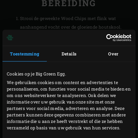
BEREIDING
Strooi de geweekte Wood Chips met flink wat
aanhangend vocht over de gloeiende houtskool.
Plaats de
convEGGtor
en het
rooster
en leg hier de
zalmforel op. Sluit de deksel van je EGG en breng de
temperatuur weer naar 120 °C. Laat de forel 15-20
Toestemming
Details
Over
minuten roken.
Haal de zalmforel uit de EGG en laat iets afkoelen.
Cookies op je Big Green Egg.
Pluk intussen de blaadjes van de kervel en hak ze
We gebruiken cookies om content en advertenties te
fijn. Verwijder het vel van de forel en schraap het
personaliseren, om functies voor social media te bieden en
om ons websiteverkeer te analyseren. Ook delen we
visvlees voorzichtig van de graat. Meng de crème
informatie over uw gebruik van onze site met onze
fraîche en de fijngehakte kervel door de zalmforel
partners voor social media, adverteren en analyse. Deze
en breng op smaak met peper en zout.
partners kunnen deze gegevens combineren met andere
informatie die u aan ze heeft verstrekt of die ze hebben
Serveer de spread van gerookte zalmforel op of bij
verzameld op basis van uw gebruik van hun services.
toast.