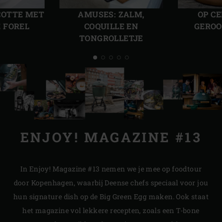
slide
slide
COTTE MET
AMUSES: ZALM,
OP C
 FOREL
COQUILLE EN
GEROO
TONGROLLETJE
ENJOY! MAGAZINE #13
In Enjoy! Magazine #13 nemen we je mee op foodtour
door Kopenhagen, waarbij Deense chefs speciaal voor jou
hun signature dish op de Big Green Egg maken. Ook staat
het magazine vol lekkere recepten, zoals een T-bone