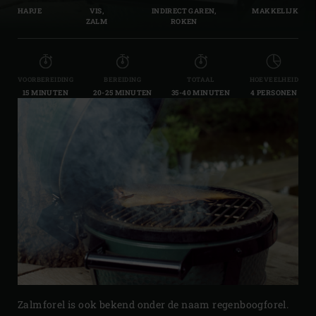
HAPJE
VIS,
INDIRECT GAREN,
MAKKELIJK
ZALM
ROKEN
VOORBEREIDING
BEREIDING
TOTAAL
HOEVEELHEID
15 MINUTEN
20-25 MINUTEN
35-40 MINUTEN
4 PERSONEN
Zalmforel is ook bekend onder de naam regenboogforel.