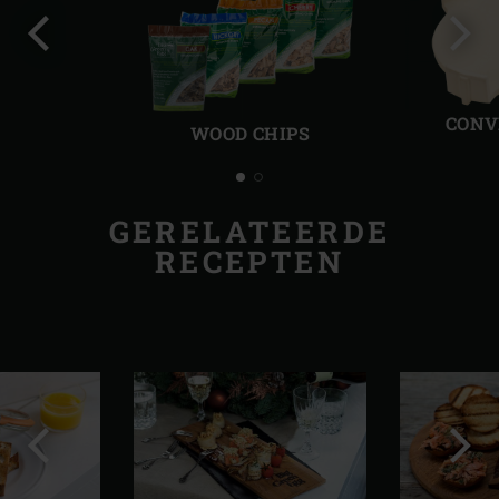
Vorige
Volg
slide
slide
CONV
WOOD CHIPS
GERELATEERDE
RECEPTEN
Vorige
Volg