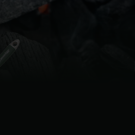
| Schweiz (Français)
z