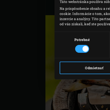
Táto webstránka používa súb
Na prispôsobenie obsahu a re
cookie. Informácie o tom, ak
inzercie a analýzy. Títo part
od vás získali, keď ste používa
Výber
súhlasu
Potrebné
Odmietnuť