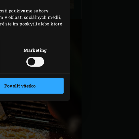
REBIEROK
nosti používame súbory
 v oblasti sociálnych médií,
é ste im poskytli alebo ktoré
Marketing
Povoliť všetko