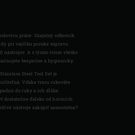
polovicu práce. Ozajstný odborník
dy pri vajíčku poruke súpravu
t) nástrojov. A s týmto triom všetko
marinujete bezpečne a hygienicky.
tainless Steel Tool Set je
ničiteľná. Vďaka tvaru rukoväte
padnú do ruky a ich dĺžka
yť dostatočne ďaleko od horúcich
otlivé nástroje zakúpiť samostatne?