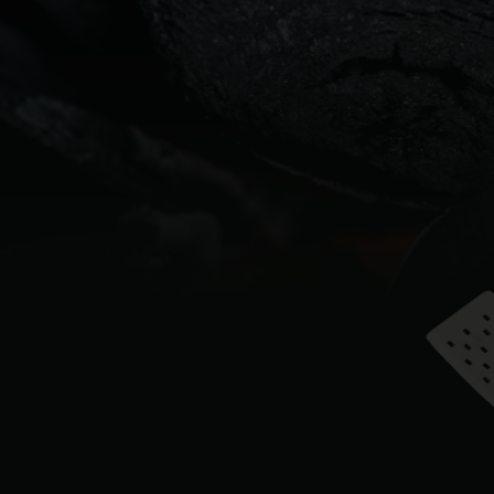
Denmark | Danmark
Estonia | Eesti
Finland | Suomi
France | France
Germany | Deutschland
Greece | Ελλάδα
Hungary | Magyarország