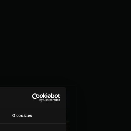
RÝCHLA METÓDA
O cookies
PRÍPRAVY
BRAVČOVÝCH