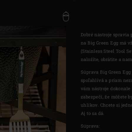
Dobré nástroje spravia 
na Big Green Egg má vž
(Stainless Steel Tool Se
naložíte, obrátite a na
Súprava Big Green Egg S
spoľahlivá a priam nez
vám nástroje dokonale 
zabezpečí, že môžete b
uhlíkov. Chcete si jedn
Aj to sa dá.
Súprava: