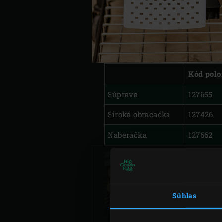
Kód pol
Súprava
127655
Široká obracačka
127426
Naberačka
127662
PEČENÉ FILETY 
Súhlas
MAKRELY