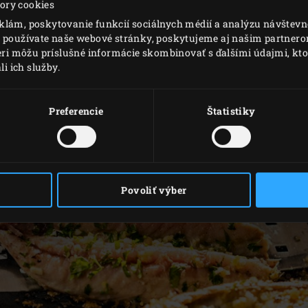
ory cookies
CIBUĽKOU
klám, poskytovanie funkcií sociálnych médií a analýzu návštev
o používate naše webové stránky, poskytujeme aj našim partnerom
neri môžu príslušné informácie skombinovať s ďalšími údajmi, ktor
li ich služby.
Preferencie
Štatistiky
Povoliť výber