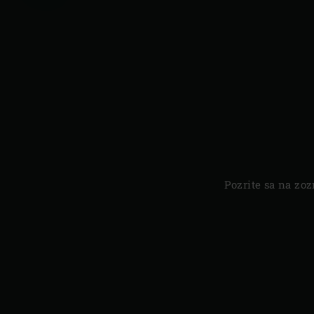
Predchádzajúca
strana
Pozrite sa na zo