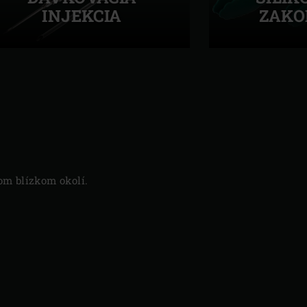
INJEKCIA
ZAKO
Ďalšia
strana
om blízkom okolí.