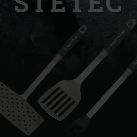
ŠTETEC
Slovenia | Slovenija
Spain | España
Sweden | Sverige
Switzerland (French) 
Switzerland | Schwei
Turkey | Türkiye