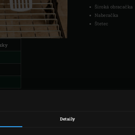
Široká obracačka
Naberačka
Štetec
ozky
Z
PICANHA BURGER S
Detaily
ČEDAROM A
GRILOVANOU