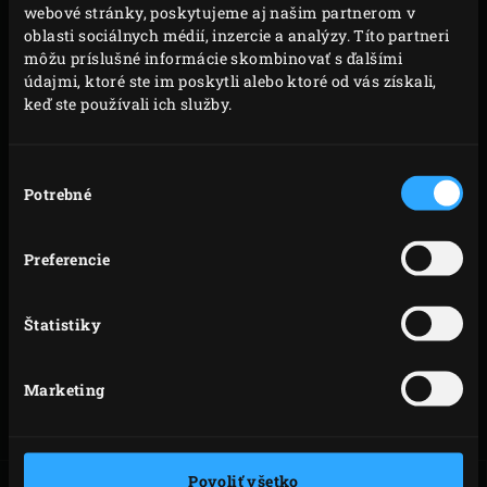
webové stránky, poskytujeme aj našim partnerom v
oblasti sociálnych médií, inzercie a analýzy. Títo partneri
môžu príslušné informácie skombinovať s ďalšími
údajmi, ktoré ste im poskytli alebo ktoré od vás získali,
POUŽITIE LIATINY
keď ste používali ich služby.
Na čo si dať pozor pri prvom použití liatinového
Výber
príslušenstva? Ako by ste sa mali o liatinu správne
Potrebné
súhlasu
starať? Nasledovné video zodpovie všetky vaše otázky.
Preferencie
Kód
Modely
polozky
Štatistiky
2XL,
XLarge,
Marketing
127877
Large,
Medium
Povoliť všetko