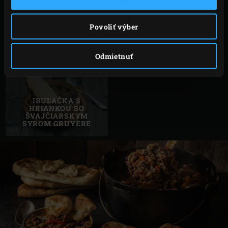
ORECHOVO-
HOVÄDZÍ GULÁŠ S
Povoliť výber
PIVOVÝ CHLIEB
HALUŠKAMI
PEČENÝ ZELENOM
V LIATINOVOM
PEKÁČI
Odmietnuť
IBUĽAČKA S
HRIANKOU SO
ŠVAJČIARSKYM
SYROM GRUYÈRE