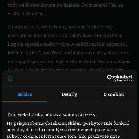
vždy nádherne šťavnaté a krehké. Ste zvedaví? Tak sa
vráťte o 4 hodiny…
A dusenie, varenie, pečenie, praženie či škvarenie
nechajte na kotlík Cast Iron Dutch Oven. Na Big Green
Egg, na sporáku alebo v rúre. A keď (konečne) skončíte…
Môžete kotlík Dutch Oven vložiť do umývačky, ale v ruke
ho umyjete predsa len lepšie. Kotlík Dutch Oven má objem
5,2 litra. Raz za čas ho potrite trochou rastlinného oleja,
čím ho udržíte v perfektnom stave.
Súhlas
Detaily
O cookies
Táto webstránka používa súbory cookies
Please
accept marketing-cookies
to watch this video
Na prispôsobenie obsahu a reklám, poskytovanie funkcií
sociálnych médií a analýzu návštevnosti používame
súbory cookie. Informácie o tom, ako používate naše