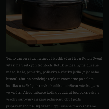
Tento univerzálny liatinový kotlík (Cast Iron Dutch Oven)
víťazí na všetkých frontoch. Kotlík je ideálny na dusené
mäso, kaše, prívarky, polievky a všetky jedlá „z jedného
hrnca“. Liatina rozdeľuje teplo rovnomerne po celom
kotlíku a ťažká pokrievka kotlíka udržiava všetku paru
vo vnútri. Alebo môžete kotlík používať bez pokrievky a
všetky suroviny získajú jedinečnú chuť jedla
pripraveného na Big Green Egg. Dusené mäso zostane