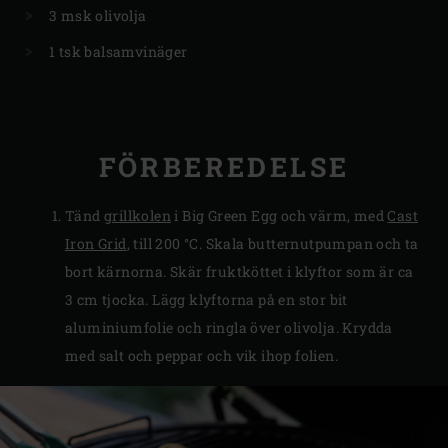
3 msk olivolja
1 tsk balsamvinäger
FÖRBEREDELSE
Tänd
grillkolen
i Big Green Egg och värm, med
Cast
Iron Grid
, till 200 °C. Skala butternutpumpan och ta
bort kärnorna. Skär fruktköttet i klyftor som är ca
3 cm tjocka. Lägg klyftorna på en stor bit
aluminiumfolie och ringla över olivolja. Krydda
med salt och peppar och vik ihop folien.