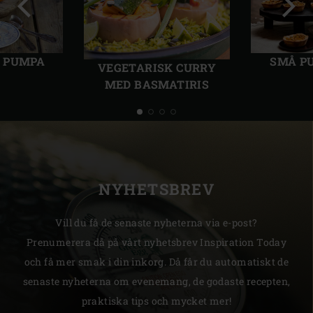
Föregående
Näst
bild
bild
 PUMPA
SMÅ P
VEGETARISK CURRY
MED BASMATIRIS
NYHETSBREV
Vill du få de senaste nyheterna via e-post?
Prenumerera då på vårt nyhetsbrev Inspiration Today
och få mer smak i din inkorg. Då får du automatiskt de
senaste nyheterna om evenemang, de godaste recepten,
praktiska tips och mycket mer!