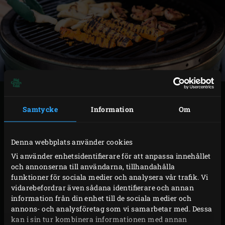
TILLAGNING
Samtycke
Information
Om
Lägg paketet på gallret och stäng locket på EGGet.
Rosta pumpan i ca 15 minuter, vänd på paketet efter
Denna webbplats använder cookies
halva tiden. Skala päronet och kvarta. Ta bort
Vi använder enhetsidentifierare för att anpassa innehållet
och annonserna till användarna, tillhandahålla
kärnhuset och dela varje kvart på längden. Skala
funktioner för sociala medier och analysera vår trafik. Vi
fikonen och dela dem på längden.
vidarebefordrar även sådana identifierare och annan
Ta upp pumpan ur EGGet och ta bort folien
information från din enhet till de sociala medier och
annons- och analysföretag som vi samarbetar med. Dessa
försiktigt. Lägg pumpa- och päronklyftorna och de
kan i sin tur kombinera informationen med annan
delade fikonen på gallret. Stäng locket på EGGet och