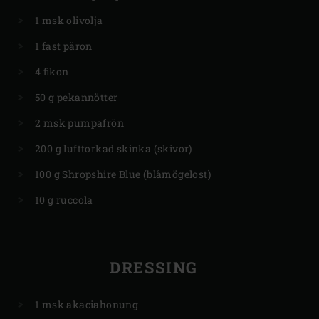
1 msk olivolja
1 fast päron
4 fikon
50 g pekannötter
2 msk pumpafrön
200 g lufttorkad skinka (skivor)
100 g Shropshire Blue (blåmögelost)
10 g ruccola
DRESSING
1 msk akaciahonung