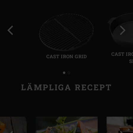
Föregående
Näst
bild
bild
CAST IR
CAST IRON GRID
S
LÄMPLIGA RECEPT