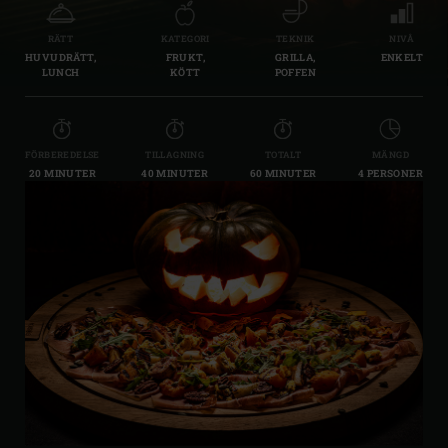
RÄTT
KATEGORI
TEKNIK
NIVÅ
HUVUDRÄTT,
FRUKT,
GRILLA,
ENKELT
LUNCH
KÖTT
POFFEN
FÖRBEREDELSE
TILLAGNING
TOTALT
MÄNGD
20 MINUTER
40 MINUTER
60 MINUTER
4 PERSONER