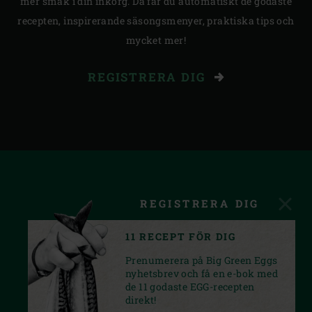
mer smak i din inkorg. Då får du automatiskt de godaste
recepten, inspirerande säsongsmenyer, praktiska tips och
mycket mer!
REGISTRERA DIG
REGISTRERA DIG
11 RECEPT FÖR DIG
Prenumerera på Big Green Eggs
nyhetsbrev och få en e-bok med
de 11 godaste EGG-recepten
direkt!