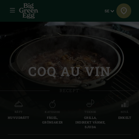
Meny
Språk
SE
COQ AU VIN
RECEPT
RÄTT
KATEGORI
TEKNIK
NIVÅ
HUVUDRÄTT
FÅGEL,
GRILLA,
ENKELT
GRÖNSAKER
INDIREKT VÄRME,
SJUDA