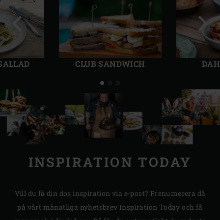
Föregående
Näst
bild
bild
 SALLAD
CLUB SANDWICH
DAH
INSPIRATION TODAY
Vill du få din dos inspiration via e-post? Prenumerera då
på vårt månatliga nyhetsbrev Inspiration Today och få