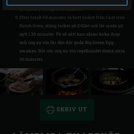
Låt sjuda i ca 45 minuter. Tillsätt kulpotatisen och
låt sjuda ytterligare 15 minuter.
Efter totalt 60 minuter, ta bort locket från Cast Iron
Dutch Oven, stäng locket på EGGet och låt sjuda på
nytt i 30 minuter. På så sätt kan såsen koka ihop
och coq au vin får den där goda Big Green Egg-
smaken. Rör om coq au vin regelbundet dessa sista
30 minuter.
SKRIV UT