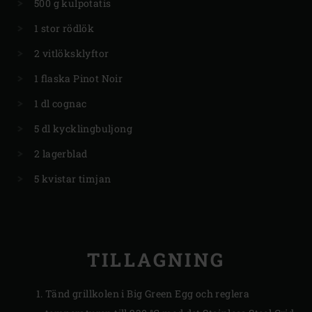
500 g kulpotatis
1 stor rödlök
2 vitlöksklyftor
1 flaska Pinot Noir
1 dl cognac
5 dl kycklingbuljong
2 lagerblad
5 kvistar timjan
TILLAGNING
Tänd grillkolen i Big Green Egg och reglera