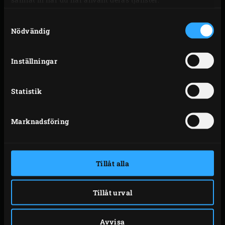
potatisen och skala löken och vitlöken. Skär löken
och finhacka vitlöken.
Samtyckesval
Fräs lök och vitlök i Cast Iron Dutch Oven och
Nödvändig
tillsätt sedan fläsket. Stek några minuter och
tillsätt morötter, blekselleri och champinjoner.
Inställningar
Deglasera med vin och cognac, koka upp och tillsätt
buljong och örter. Stäng EGGets lock mellan varje
Statistik
moment.
Vänta tills vätskan kokar och lägg tillbaka
Marknadsföring
kycklingbitarna i Cast Iron Dutch Oven. Avlägsna
gjutjärnsgrytan från gallret, ta bort gallret och
placera
convEGGtor
. Lägg tillbaka gallret och ställ
Tillåt alla
tillbaka Dutch Oven. Sätt locket på gjutjärnsgrytan
och stäng locket på EGGet. Genom att placera
Tillåt urval
convEGGtorn kommer temperaturen i EGGet att
sjunka markant, sänk den ytterligare till ca 150 °C.
Avvisa