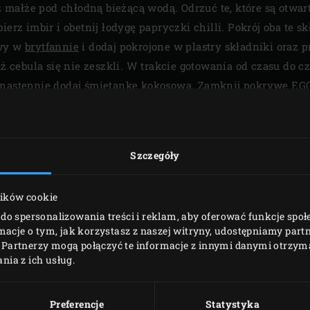
małże pod chłodną bieżącą wodą. Odrzuć te, które są otwar
ierz imbir i obetnij łodygę papryczki chilli. Pokrój oba te sk
owy w
brytfannie
i dodaj pokrojone w plastry składniki oraz
 aż cebula się nie zeszkli. W trakcie gotowania od czasu do c
a następnie dodaj śmietankę kokosową. Zamknij pokrywę EG
zając regularnie podczas gotowania.
worzyły, i przypraw danie do smaku solą i pieprzem. Podaw
Szczegóły
DRUKUJ
lików cookie
do spersonalizowania treści i reklam, aby oferować funkcje spo
rmacje o tym, jak korzystasz z naszej witryny, udostępniamy pa
PODOBNE AKCESORIA
Partnerzy mogą połączyć te informacje z innymi danymi otrzyma
ia z ich usług.
Preferencje
Statystyka