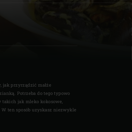
Znajdź dealera
| Schweiz (Français)
z
, jak przyrządzić małże
zianką. Potrzeba do tego typowo
w takich jak mleko kokosowe,
r. W ten sposób uzyskasz niezwykle