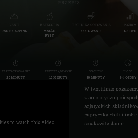
PRZEPIS
Slovenia | Slovenija
Spain | España
DANIE
KATEGORIA
TECHNIKA GOTOWANIA
POZIOM
DANIE GŁÓWNE
MAŁŻE,
GOTOWANIE
ŁATWE
Sweden | Sverige
RYBY
Switzerland (French) 
Switzerland | Schwei
PRZYGOTOWANIE
PRZYRZĄDZANIE
OGÓŁEM
ILOŚĆ
Turkey | Türkiye
20 MINUTY
10 MINUTY
30 MINUTY
2-4 OSOBY
W tym filmie pokażemy
z aromatyczną niespod
azjatyckich składnikó
papryczka chili i imbi
kies
to watch this video
smakowite danie.