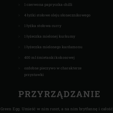
1 czerwona papryczka chilli
4 łyżki stołowe oleju słonecznikowego
1 łyżka stołowa curry
1 łyżeczka mielonej kurkumy
1 łyżeczka mielonego kardamonu
400 ml śmietanki kokosowej
ozdobne pieczywo w charakterze
przystawki
PRZYRZĄDZANIE
 Green Egg. Umieść w nim ruszt, a na nim brytfannę i całość