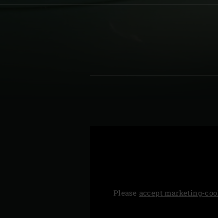
Denmark | Danmark
Estonia | Eesti
Finland | Suomi
France | France
Germany | Deutschland
Greece | Ελλάδα
Hungary | Magyarország
Please
accept marketing-coo