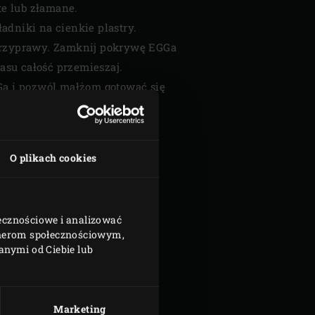
te lub złamane.
ładniki na cienkie plastry.
 przyprawy. Zamknij pokrywę EGGa
zasu całość przemieszaj.
Ga i pozwól małżom gotować się
aj małże z chlebem.
O plikach cookies
łecznościowe i analizować
rtnerom społecznościowym,
nymi od Ciebie lub
Marketing