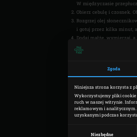
W międzyczasie przepłucz 
Obierz cebulę i czosnek. Ob
Rozgrzej olej słonecznik
i gotuj przez kilka minut,
Dodaj małże, wymierzaj, 
przez około 5 minut, mies
Sprawdź, czy małże się ot
Zgoda
Niniejsza strona korzysta z p
Wykorzystujemy pliki cookie 
ruch w naszej witrynie. Info
reklamowym i analitycznym. 
uzyskanymi podczas korzystan
Wybór
zgody
Niezbędne