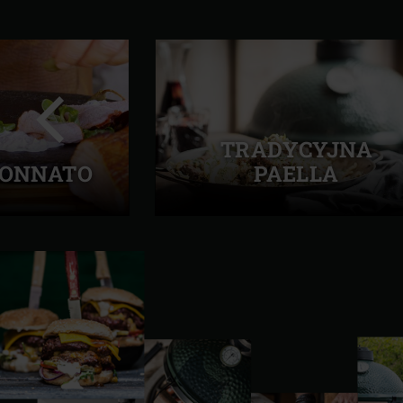
TRADYCYJNA
TONNATO
PAELLA
Poprzedni
slajd