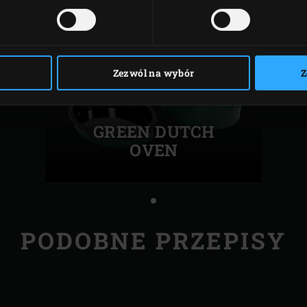
Zezwól na wybór
Z
GREEN DUTCH
OVEN
PODOBNE PRZEPISY