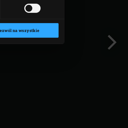
ezwól na wszystkie
Następn
slajd