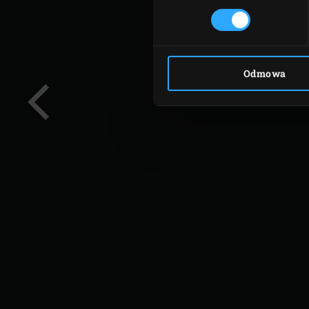
Odmowa
Poprzedni
slajd