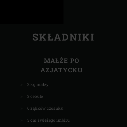
SKŁADNIKI
MAŁŻE PO
AZJATYCKU
2 kg małży
3 cebule
6 ząbków czosnku
3 cm świeżego imbiru