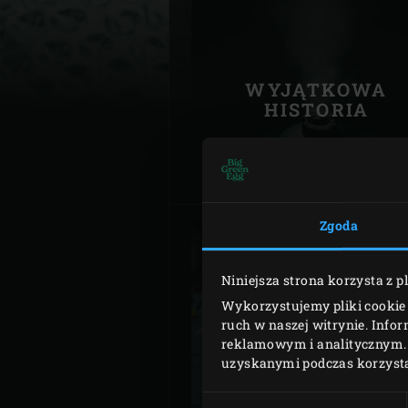
Denmark | Danmark
Estonia | Eesti
WYJĄTKOWA
Finland | Suomi
HISTORIA
France | France
Germany | Deutschland
Greece | Ελλάδα
Zgoda
Hungary | Magyarország
Niniejsza strona korzysta z p
Wykorzystujemy pliki cookie 
KONTAKT
ruch w naszej witrynie. Info
reklamowym i analitycznym. 
uzyskanymi podczas korzystan
Wybór