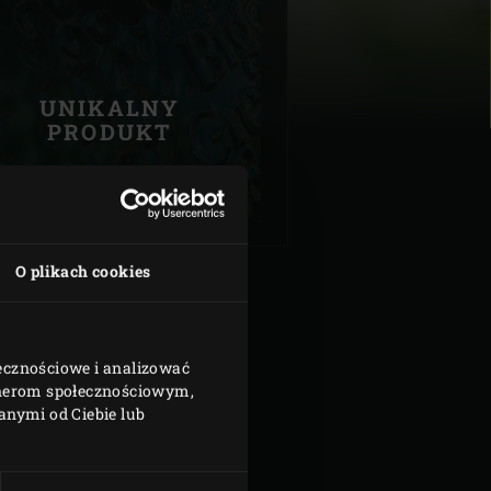
Znajdź dealera
UNIKALNY
PRODUKT
| Schweiz (Français)
z
O plikach cookies
łecznościowe i analizować
rtnerom społecznościowym,
nymi od Ciebie lub