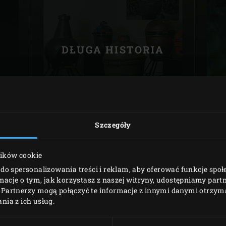
Slovenia | Slovenija
Spain | España
DŁUGA HISTORIA
Sweden | Sverige
Switzerland (French) 
Switzerland | Schwei
Turkey | Türkiye
Szczegóły
lików cookie
do spersonalizowania treści i reklam, aby oferować funkcje spo
rmacje o tym, jak korzystasz z naszej witryny, udostępniamy pa
Partnerzy mogą połączyć te informacje z innymi danymi otrzyma
ia z ich usług.