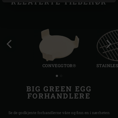
RELATERTE TILBEHØR
Forrige
Nest
lysbilde
lysbi
CONVEGGTOR®
STAINLES
BIG GREEN EGG
FORHANDLERE
Se de godkjente forhandlerne våre og finn en i nærheten