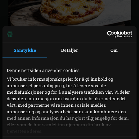
Samtykke
Detaljer
Om
Pizza, speltbrød, focaccia eller en deilig eplekake: med
Denne nettsiden anvender cookies
Flat Baking Stone kan du begynne ditt eget bakeri
Vi bruker informasjonskapsler for å gi innhold og
hjemme. Legg steinen på risten til Big Green Egg og du får
annonser et personlig preg, for å levere sosiale
brød med en sprø skorpe og pizzaer med en sprø bunn.
mediefunksjoner og for å analysere trafikken vår. Vi deler
dessuten informasjon om hvordan du bruker nettstedet
Flat Baking Stone er et av favoritt-tilbehørene til EGG’ere.
vårt, med partnerne våre innen sosiale medier,
annonsering og analysearbeid, som kan kombinere den
Legg pizzasteinen direkte på risten (i kombinasjon med
med annen informasjon du har gjort tilgjengelig for dem,
convEGGtor
) når du tenner ditt EGG slik at den varmes
eller som de har samlet inn gjennom din bruk av
sakte opp. Fordi Flat Baking Stone holder godt på
tjenestene deres.
varmen, kan du enkelt holde pizzaer og kjeks varme litt