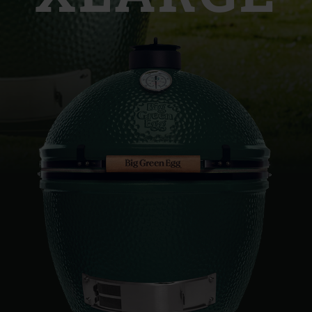
Slovenia | Slovenija
Spain | España
Sweden | Sverige
Switzerland (French) 
Switzerland | Schwei
Turkey | Türkiye