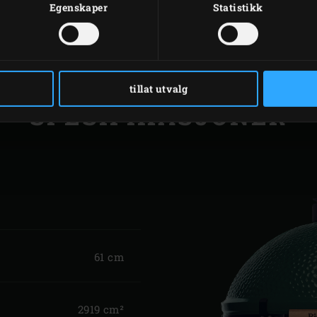
Egenskaper
Statistikk
tillat utvalg
SPESIFIKASJONER
61 cm
2919 cm²