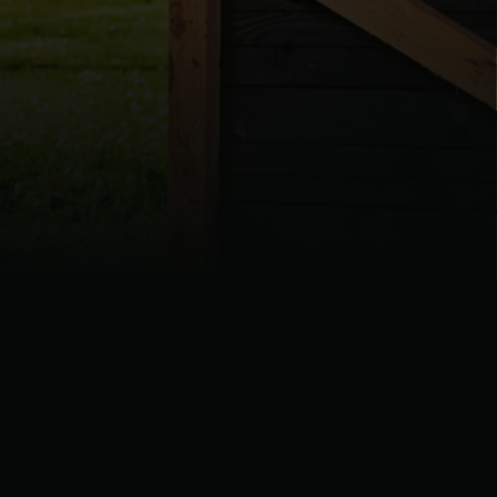
| Schweiz (Français)
z