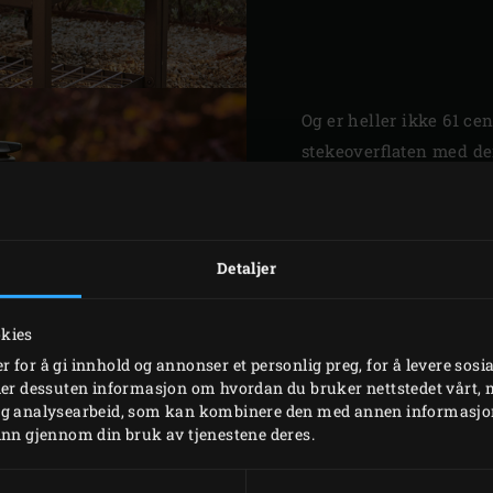
Og er heller ikke 61 ce
stekeoverflaten med de
som er tilgjengelig for
kanskje gir du også Xl
du også ekstra stor arb
Detaljer
for eksempel til redska
kan selvfølgelig også b
okies
(akasie-) bord eller ute
 for å gi innhold og annonser et personlig preg, for å levere sosi
eler dessuten informasjon om hvordan du bruker nettstedet vårt,
og analysearbeid, som kan kombinere den med annen informasjon d
inn gjennom din bruk av tjenestene deres.