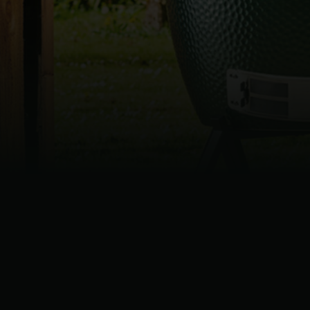
Denmark | Danmark
Estonia | Eesti
Finland | Suomi
France | France
Germany | Deutschland
Greece | Ελλάδα
Hungary | Magyarország