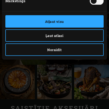
Mārketings
Large
Atļaut visu
Ļaut atlasi
Noraidīt
SAISTĪTIE AKSESUĀRI