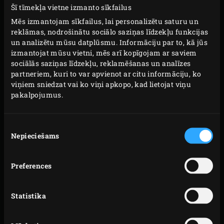
Šī tīmekļa vietne izmanto sīkfailus
rokturiem un MiniMax modelim paredzētā divpusējā
Mēs izmantojam sīkfailus, lai personalizētu saturu un
čuguna panna ir perfekts pāris. Šajā gadījumā divpusējā
reklāmas, nodrošinātu sociālo saziņas līdzekļu funkcijas
panna darbojas kā pannas vāks.
un analizētu mūsu datplūsmu. Informāciju par to, kā jūs
izmantojat mūsu vietni, mēs arī kopīgojam ar saviem
Čuguns kalpo visu mūžu (vai pat ilgāk). Tas arī ir
sociālās saziņas līdzekļu, reklamēšanas un analīzes
partneriem, kuri to var apvienot ar citu informāciju, ko
ārkārtīgi karstumizturīgs, un tam ir lieliska vadītspēja,
viņiem sniedzat vai ko viņi apkopo, kad lietojat viņu
ļaujot visai virsmai uzkarst vienmērīgi. Tas ir lieliski
pakalpojumus.
piemērota cepšanai (maisot), grauzdēšanai un
sautēšanai. Čuguna pannas ar 2 praktiskiem rokturiem
Piekrišanas
diametrs ir 36 cm. Pēc mazgāšanas ieeļļojiet to ar augu
Nepieciešams
izvēle
eļļu, un čuguna panna būs tikpat kā jauna.
Preferences
Preces
Modeļi
kods
Statistika
2XL,
XLarge,
127846