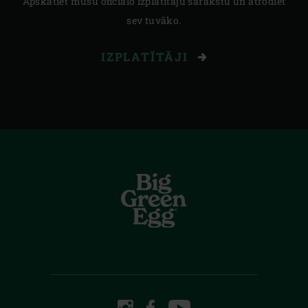
Apskatiet mūsu oficiālo izplatītāju sarakstu un atrodiet
sev tuvāko.
IZPLATĪTĀJI
INSTAGRAM
FACEBOOK
YOUTUBE