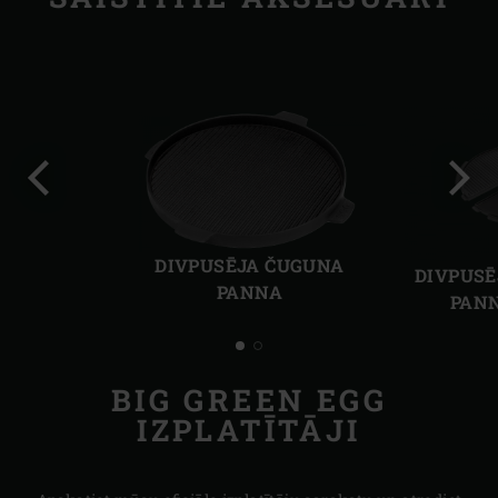
Iepriekšējais
Nāka
slaids
slaid
DIVPUSĒJA ČUGUNA
DIVPUSĒ
PANNA
PANN
BIG GREEN EGG
IZPLATĪTĀJI