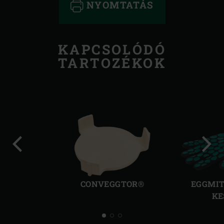
NYOMTATÁS
KAPCSOLÓDÓ
TARTOZÉKOK
Előző
Köve
kép
kép
CONVEGGTOR®
EGGMIT
KE