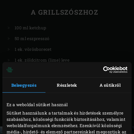
A GRILLSZÓSZHOZ
100 ml ketchup
50 ml eszpresszó
1 ek. vörösborecet
1 ek. zöldcitrom (lime) leve
2 ek. barna cukor
1 ek. hagymapor
Beleegyezés
Részletek
A sütikről
½ kk. cayenne bors
¼ tk. só
Ez a weboldal sütiket használ
Sütiket használunk a tartalmak és hirdetések személyre
szabásához, közösségi funkciók biztosításához, valamint
weboldalforgalmunk elemzéséhez. Ezenkívül közösségi
média-, hirdető- és elemező partnereinkkel megosztjuk az