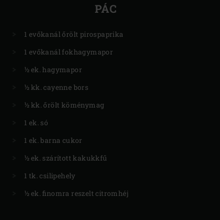
PÁC
1 evőkanál őrölt pirospaprika
1 evőkanál fokhagymapor
½ ek. hagymapor
½ kk. cayenne bors
½ kk. őrölt köménymag
1 ek. só
1 ek. barna cukor
½ ek. szárított kakukkfű
1 tk. csilipehely
½ ek. finomra reszelt citromhéj