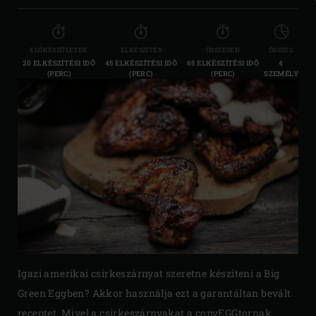
ELŐKÉSZÜLETEK
ELKÉSZÍTÉS
ÖSSZESEN
ÖSSZEG
20 ELKÉSZÍTÉSI IDŐ
45 ELKÉSZÍTÉSI IDŐ
65 ELKÉSZÍTÉSI IDŐ
4
(PERC)
(PERC)
(PERC)
SZEMÉLY
Igazi amerikai csirkeszárnyat szeretne készíteni a Big
Green Eggben? Akkor használja ezt a garantáltan bevált
receptet. Mivel a csirkeszárnyakat a convEGGtornak