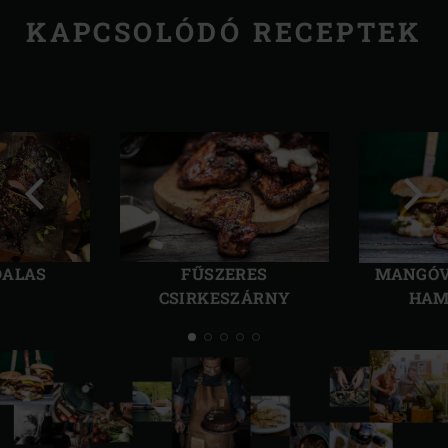
KAPCSOLÓDÓ RECEPTEK
Előző
Köve
kép
kép
DALAS
FŰSZERES
MANGÓV
CSIRKESZÁRNY
HAM