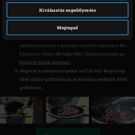
szószos edényben
.
Kiválasztás engedélyezése
A csirkeszárnyak elkészülte előtt 10 perccel
helyezze a serpenyőt az EGG rácsára, és csukja be a
Megtagad
fedelet. A cukor elolvadásáig melegítse a keveréket.
Gyakran és jól keverje át a szószt. Kenje meg a
csirkeszárnyakat a szósszal mindkét oldalukon kb.
5 perccel a főzési idő vége előtt. Ehhez használja az
EGGmitt hőálló kesztyűt
.
Vegye ki a csirkeszárnyakat az EGG-ből. Kenje meg
őket újból a grillszósszal, és kínáljon melléjük fehér
grillszószt.