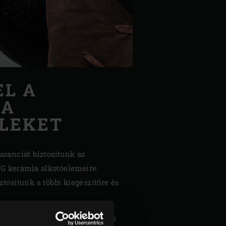
EL A
IA
ELEKET
garanciát biztosítunk az
G kerámia alkotóelemeire.
ztosítunk a többi kiegészítőre és
dni, ez mit jelent, töltsd le és