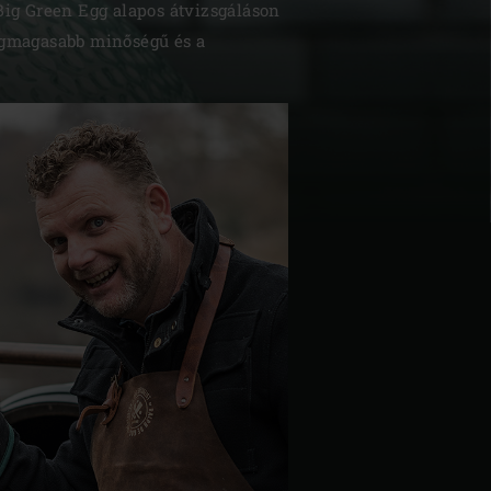
Big Green Egg alapos átvizsgáláson
legmagasabb minőségű és a
| Schweiz (Français)
z