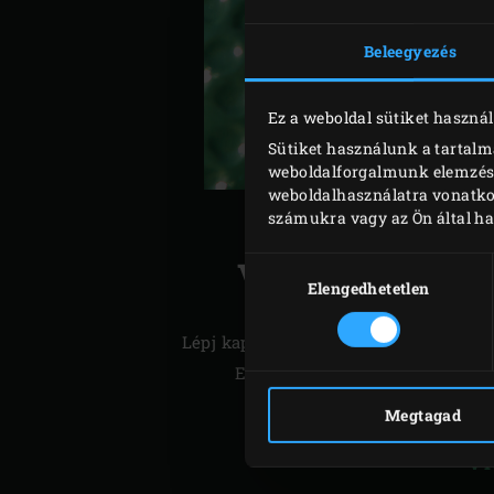
Beleegyezés
Ez a weboldal sütiket használ
Sütiket használunk a tartalm
weboldalforgalmunk elemzéséh
weboldalhasználatra vonatko
számukra vagy az Ön által ha
LÉPJ KAP
VISZONTEL
Hozzájárulás
kiválasztása
Elengedhetetlen
Lépj kapcsolatba a viszonteladóval, a
Egged ha még több információt s
Nagy
Megtagad
V