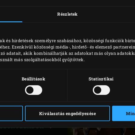
olvasd el Garancia felté
Részletek
TÖLTSD LE A GA
(PDF)
ak és hirdetések személyre szabásához, közösségi funkciók bizt
ez. Ezenkívül közösségi média-, hirdető- és elemező partnerei
zó adatait, akik kombinálhatják az adatokat más olyan adatokk
sznált más szolgáltatásokból gyűjtöttek.
CSOLATBA
ADÓDDAL
Beállítások
Statisztikai
hol vásároltad Big Green
zeretnél a garanciáról.
on szívesen segítenek!
Kiválasztás engedélyezése
Min
ISZONTELADÓK