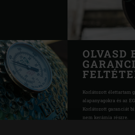
OLVASD 
GARANC
FELTÉT
Korlátozott élettartam 
alapanyagokra és az EG
Korlátozott garanciát bi
nem kerámia részre.
Ha pontosan szeretnéd tu