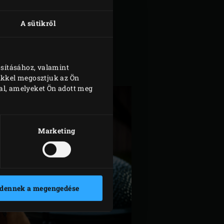
teleinket.
A sütikről
RANCIA FELTÉTELEKET
osításához, valamint
nkkel megosztjuk az Ön
al, amelyeket Ön adott meg
Marketing
dennek a megengedése