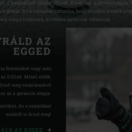
égel a termékeink mögött állunk. A mai napig minden egyes 
Slovenia | Slovenija
a a gyárat. Ez a vizsgálat biztosítja, hogy minden termék a 
iben mégis hibázunk, kivételes garanciát vállalunk.
Spain | España
Sweden | Sverige
TRÁLD AZ
Switzerland (French) 
EGGED
Switzerland | Schwei
ia felételeket vagy más
Turkey | Türkiye
ld az EGGed. Minél előbb,
rizd meg vásárlásodról
isz az a garancia alapja.
ztrálni, de a számlákat
ezekről is őrizd meg!
RÁLD AZ EGGED