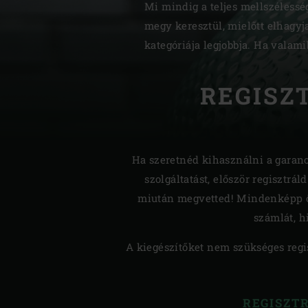
Mi mindig a teljes mellszéless
Denmark | Danmark
megy keresztül, mielőtt elhagyj
kategóriája legjobbja. Ha valam
Estonia | Eesti
Finland | Suomi
REGISZ
France | France
Germany | Deutschland
Ha szeretnéd kihasználni a garanc
Greece | Ελλάδα
szolgáltatást, először regisztrá
Hungary | Magyarország
miután megvetted! Mindenképp ő
számlát, h
A kiegészítőket nem szükséges regis
REGISZT