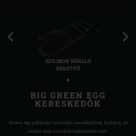
Előző
Köve
kép
kép
SZILIKON HŐÁLLÓ
KESZTYŰ
BIG GREEN EGG
KERESKEDŐK
Vessen egy pillantást hivatalos kereskedőink listájára, és
találja meg az önhöz legközelebb esőt.