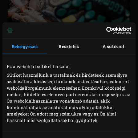
Beleegyezés
Részletek
A sütikről
Az EGGmitt kesztyűért tűzbe tesszük a kezünket. Ez az
extra hosszú grillező kesztyű 246 °C hőmérsékletig védi a
Ez a weboldal sütiket használ
bal és jobb kezet egyaránt. Belül puha pamut, kívül
Sütiket használunk a tartalmak és hirdetések személyre
tűzálló rost, amilyet az űrhajóknál is használnak. A
szabásához, közösségi funkciók biztosításához, valamint
weboldalforgalmunk elemzéséhez. Ezenkívül közösségi
szilikon minta tökéletes fogást biztosít.
média-, hirdető- és elemező partnereinkkel megosztjuk az
Ön weboldalhasználatra vonatkozó adatait, akik
Az EGGmitt-tel forróbb tüzekhez is nyugodtan
kombinálhatják az adatokat más olyan adatokkal,
odaállhatsz, mivel ez a hőszigetelő kesztyű elég hosszú
amelyeket Ön adott meg számukra vagy az Ön által
ahhoz, hogy a csuklót és az alkart is védje a Big Green
használt más szolgáltatásokból gyűjtöttek.
Eggből távozó hő ellen. A kesztyű ötujjas kialakítása
tökéletes és biztos fogást biztosít. Az EGGmitt egyféle