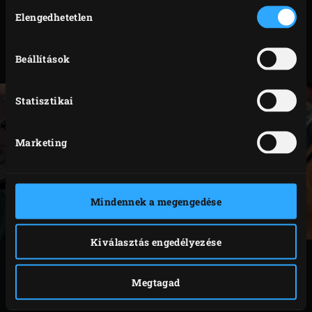
Hozzájárulás
méretben kapható, mivel mindenki által egyformán
Elengedhetetlen
kiválasztása
viselhető.
Beállítások
Code
117090
Statisztikai
Marketing
Mindennek a megengedése
Kiválasztás engedélyezése
KAPCSOLÓDÓ
TARTOZÉKOK
Megtagad