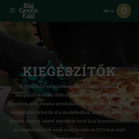
Menü
Nyelv
HU
KIEGÉSZÍTŐK
Egyedülálló választékunknak köszönhetően a
kiegészítők terén többre lehetsz képes a Big Green
Eggeddel mint valaha gondoltad volna. Fedezd fel, milyen
kiegészítők érhetők el a modelledhez, miként használd
azokat, hogy a lehető legtöbbet hozd ki a hozzávalókból,
és hogyan bővítik azok még tovább az EGG-ben rejlő
lehetőségeket.