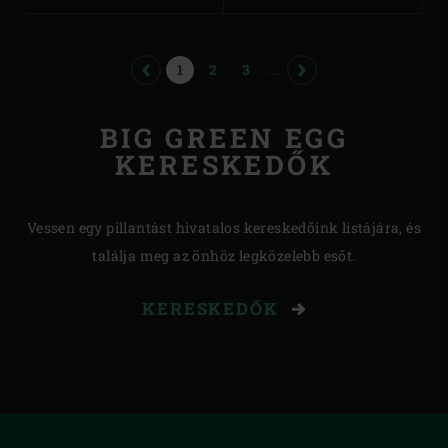
PREVIOUS
PAGE
PAGE
PAGE
NEXT
1
2
3
...
BIG GREEN EGG
KERESKEDŐK
Vessen egy pillantást hivatalos kereskedőink listájára, és
találja meg az önhöz legközelebb esőt.
KERESKEDŐK