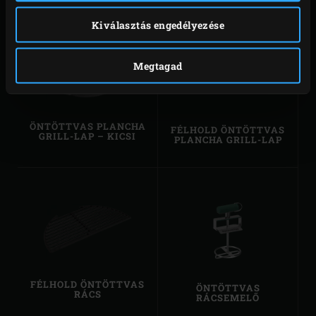
Kiválasztás engedélyezése
Megtagad
ÖNTÖTTVAS PLANCHA
FÉLHOLD ÖNTÖTTVAS
GRILL-LAP – KICSI
PLANCHA GRILL-LAP
FÉLHOLD ÖNTÖTTVAS
ÖNTÖTTVAS
RÁCS
RÁCSEMELŐ