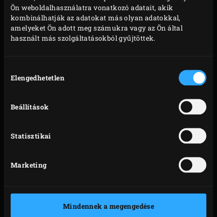
Ön weboldalhasználatra vonatkozó adatait, akik
kombinálhatják az adatokat más olyan adatokkal,
amelyeket Ön adott meg számukra vagy az Ön által
használt más szolgáltatásokból gyűjtöttek.
Hozzájárulás
Elengedhetetlen
kiválasztása
ÖNTÖTTVAS LÁBAS
ÖNTÖTTVAS
SERPENYŐ
Beállítások
Statisztikai
Marketing
ÖNTÖTTVAS
ÖNTÖTTVAS PLANCHA
SERPENYŐ - KICSI
GRILL-LAP
Mindennek a megengedése