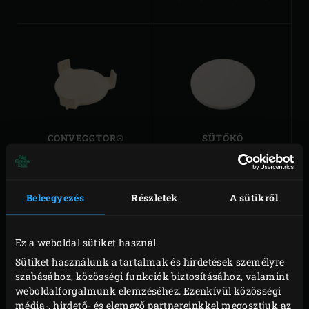
CONVEGGTOR®
SÜTŐKŐ
Beleegyezés
Részletek
A sütikről
Ez a weboldal sütiket használ
Sütiket használunk a tartalmak és hirdetések személyre
szabásához, közösségi funkciók biztosításához, valamint
5 DARABOS
ZÖLD ÖNTÖTTVAS
EGGSPANDER
weboldalforgalmunk elemzéséhez. Ezenkívül közösségi
LÁBAS
KÉSZLET
média-, hirdető- és elemező partnereinkkel megosztjuk az