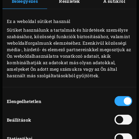
Beleegyezés
Részletek
A sütikről
ORSZÁG
*
Ez a weboldal sütiket használ
Sütiket használunk a tartalmak és hirdetések személyre
VÁSÁRLÁSI ADATOK
szabásához, közösségi funkciók biztosításához, valamint
weboldalforgalmunk elemzéséhez. Ezenkívül közösségi
média-, hirdető- és elemező partnereinkkel megosztjuk az
Ön weboldalhasználatra vonatkozó adatait, akik
MELYIK EGG MODELLT VÁSÁROLTAD MEG?
*
kombinálhatják az adatokat más olyan adatokkal,
amelyeket Ön adott meg számukra vagy az Ön által
használt más szolgáltatásokból gyűjtöttek.
MIKOR VÁSÁROLTAD AZ EGG-ET?
*
Hozzájárulás
Elengedhetetlen
kiválasztása
NAP
HÓNAP
ÉV
Beállítások
MILYEN MÓDON VÁSÁROLTAD AZ EGG-ET?
*
Statisztikai