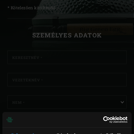
* Kötelezően kitöltendő
REGISZTRÁCIÓ
SZEMÉLYES ADATOK
KERESZTNÉV
*
VEZETÉKNÉV
*
NEM
*
E-MAIL CÍM
*