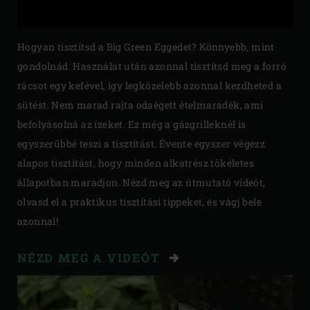
Hogyan tisztítsd a Big Green Eggedet? Könnyebb, mint
gondolnád. Használat után azonnal tisztítsd meg a forró
rácsot egy kefével, így legközelebb azonnal kezdheted a
sütést. Nem marad rajta odaégett ételmaradék, ami
befolyásolná az ízeket. Ez még a gázgrilleknél is
egyszerűbbé teszi a tisztítást. Évente egyszer végezz
alapos tisztítást, hogy minden alkatrész tökéletes
állapotban maradjon. Nézd meg az útmutató videót,
olvasd el a praktikus tisztítási tippeket, és vágj bele
azonnal!
NÉZD MEG A VIDEÓT