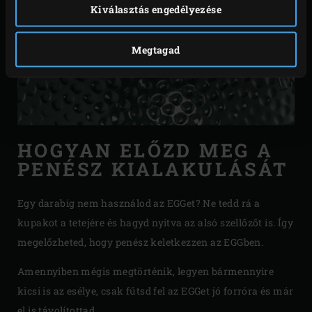
Kiválasztás engedélyezése
Megtagad
HOGYAN ELŐZD MEG A
PENÉSZ KIALAKULÁSÁT
Egy darabig nem használod az EGGet? Ne tedd rá a
kupakot a tetejére és hagyd nyitva az alsó szellőzőt is. Így
megelőzheted, hogy penész keletkezzen az EGGben.
Amennyiben mégis megtörténik, legyen bármennyire
kicsi is az esélye, csak fűtsd fel az EGGet jó forróra és már
el is távolítottad.