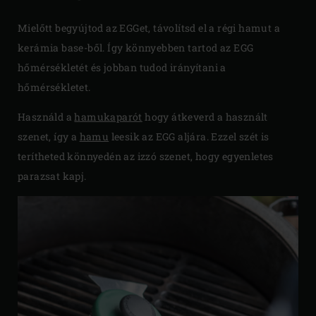
Mielőtt begyújtod az EGGet, távolítsd el a régi hamut a
kerámia base-ből. Így könnyebben tartod az EGG
hőmérsékletét és jobban tudod irányítani a
hőmérsékletet.
Használd a
hamukaparót
hogy átkeverd a használt
szenet, így a
hamu
leesik az EGG aljára. Ezzel szét is
terítheted könnyedén az izzó szenet, hogy egyenletes
parazsat kapj.