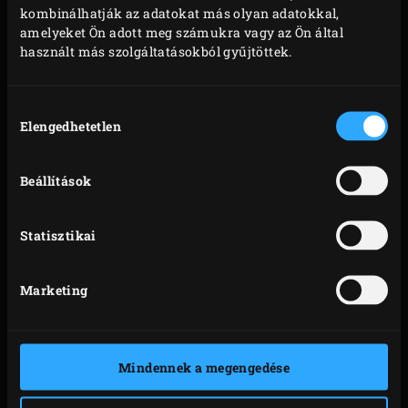
körülbelül 300 fokra és használt a következő
kombinálhatják az adatokat más olyan adatokkal,
kiegészítőket:
amelyeket Ön adott meg számukra vagy az Ön által
használt más szolgáltatásokból gyűjtöttek.
Rácstiszító kefe
(sütés közben és utána is
használható)
Hozzájárulás
Dupla rácstisztító
(akár convEGGtor, sütőkő
Elengedhetetlen
kiválasztása
tisztításához is)
Beállítások
Minden baktérium elpusztul a következő felmelegítésnél.
Statisztikai
Marketing
Mindennek a megengedése