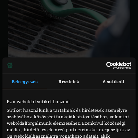
HASZNÁLAT UTÁN:
Beleegyezés
Részletek
A sütikről
TÁVOLÍTS EL MINDEN
ÉTELMARADVÁNYT
Ez a weboldal sütiket használ
Sütiket használunk a tartalmak és hirdetések személyre
Használat után távolíts el minden ételmaradványt az
szabásához, közösségi funkciók biztosításához, valamint
EGGből és a rácsokról. Legkönnyebben akkor teheted
weboldalforgalmunk elemzéséhez. Ezenkívül közösségi
média-, hirdető- és elemező partnereinkkel megosztjuk az
meg, amikor az EGG még forró. Ha nem az, melegítsd fel
Ön weboldalhasználatra vonatkozó adatait, akik