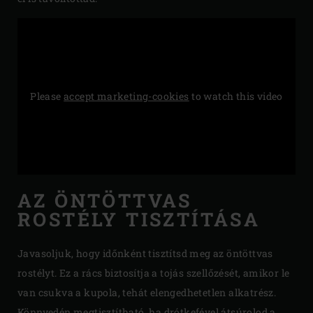
Please
accept marketing-cookies
to watch this video
AZ ÖNTÖTTVAS
ROSTÉLY TISZTÍTÁSA
Javasoljuk, hogy időnként tisztítsd meg az öntöttvas
rostélyt. Ez a rács biztosítja a tojás szellőzését, amikor le
van csukva a kupola, tehát elengedhetetlen alkatrész.
Könnyedén megtisztítható, ha drótkefével átsúrolod a