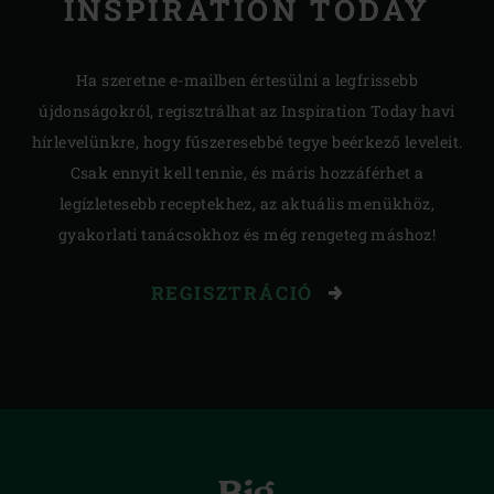
INSPIRATION TODAY
Ha szeretne e-mailben értesülni a legfrissebb
újdonságokról, regisztrálhat az Inspiration Today havi
hírlevelünkre, hogy fűszeresebbé tegye beérkező leveleit.
Csak ennyit kell tennie, és máris hozzáférhet a
legízletesebb receptekhez, az aktuális menükhöz,
gyakorlati tanácsokhoz és még rengeteg máshoz!
REGISZTRÁCIÓ