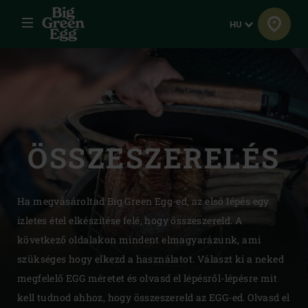
Menü
Nyelv
HU
ÖSSZESZERE­LÉS
Ha megvásároltad Big Green Egg-ed, az első lépés egy
ízletes étel elkészítése felé, hogy összeszereld. A
következő oldalakon mindent elmagyarázunk, ami
szükséges hogy elkezd a használatot. Választ ki a neked
megfelelő EGG méretet és olvasd el lépésről-lépésre mit
kell tudnod ahhoz, hogy összeszereld az EGG-ed. Olvasd el