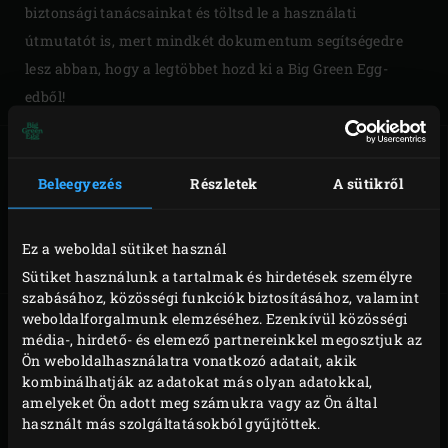
biztonsági tanácsainkat és töltsd le a használati
útmutatót is, mert mindkét dokumentum segítségedre
lesz abban, hogy a legtöbbet hozd ki a Big Green Egg-
edből!
Beleegyezés
Részletek
A sütikről
MINI
MINIMAX
ÖSSZESZERELÉSE
ÖSSZESZERELÉSE
Ez a weboldal sütiket használ
Sütiket használunk a tartalmak és hirdetések személyre
szabásához, közösségi funkciók biztosításához, valamint
weboldalforgalmunk elemzéséhez. Ezenkívül közösségi
média-, hirdető- és elemező partnereinkkel megosztjuk az
Ön weboldalhasználatra vonatkozó adatait, akik
SMALL
MEDIUM
kombinálhatják az adatokat más olyan adatokkal,
ÖSSZESZERELÉSE
ÖSSZESZERELÉSE
amelyeket Ön adott meg számukra vagy az Ön által
használt más szolgáltatásokból gyűjtöttek.