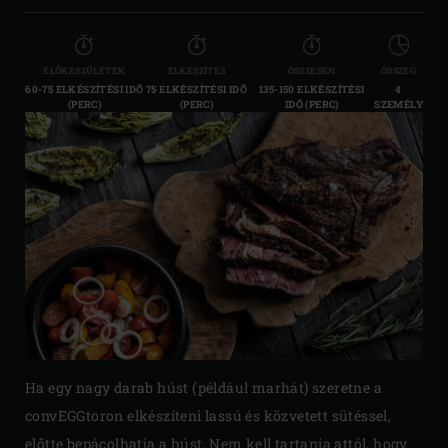
ELŐKÉSZÜLETEK
ELKÉSZÍTÉS
ÖSSZESEN
ÖSSZEG
60-75 ELKÉSZÍTÉSI IDŐ
75 ELKÉSZÍTÉSI IDŐ
135-150 ELKÉSZÍTÉSI
4
(PERC)
(PERC)
IDŐ (PERC)
SZEMÉLY
Ha egy nagy darab húst (például marhát) szeretne a
convEGGtoron elkészíteni lassú és közvetett sütéssel,
előtte bepácolhatja a húst. Nem kell tartania attól, hogy