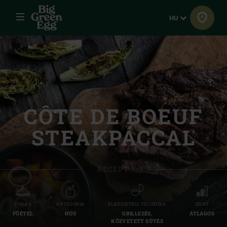
Menü
Nyelv
HU
CÔTE DE BOEUF
STEAKPÁCCAL
RECEPT
FOGÁS
KATEGÓRIA
ELKÉSZÍTÉSI TECHNIKA
SZINT
FŐÉTEL
HÚS
GRILLEZÉS,
ÁTLAGOS
KÖZVETETT SÜTÉS