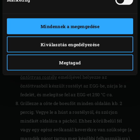
hús maghőmérséklete 46 °C nem lesz. Az
elkészítési idő végén a côte de boeuf medium rare–
medium állapotú lesz. A
digitális instant
Mindennek a megengedése
maghőmérő
segítségével ellenőrizze a
hőmérsékletet.
Kiválasztás engedélyezése
Vegye ki a húst az EGG-ből, takarja le alufóliával, és
a konyhai
kesztyű
segítségével emelje ki a
Megtagad
rozsdamentes acélrácsot
és a convEGGtort. Az
öntöttvas rostély
emelőjével helyezze az
öntöttvasból készült rostélyt az EGG-be, zárja le a
fedelét, és melegítse fel az EGG-et 250 °C-ra.
Grillezze a côte de boeuföt minden oldalán kb. 2
percig. Vegye le a húst a rostélyról, és szórjon
mindkét oldalára a pácból. Ehhez körülbelül fél
vagy egy egész evőkanál keverékre van szüksége (a
maradék pácot tartsa meg későbbi felhasználásra).