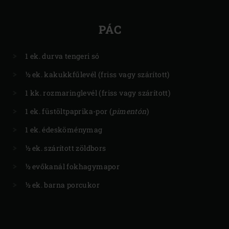
PÁC
1 ek. durva tengeri só
½ ek. kakukkfűlevél (friss vagy szárított)
1 kk. rozmaringlevél (friss vagy szárított)
1 ek. füstöltpaprika-por (
pimentón
)
1 ek. édesköménymag
½ ek. szárított zöldbors
½ evőkanál fokhagymapor
½ ek. barna porcukor