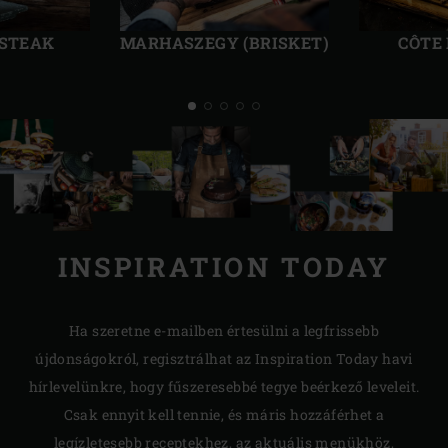
Előző
Köve
kép
kép
 STEAK
MARHASZEGY (BRISKET)
CÔTE
INSPIRATION TODAY
Ha szeretne e-mailben értesülni a legfrissebb
újdonságokról, regisztrálhat az Inspiration Today havi
hírlevelünkre, hogy fűszeresebbé tegye beérkező leveleit.
Csak ennyit kell tennie, és máris hozzáférhet a
legízletesebb receptekhez, az aktuális menükhöz,