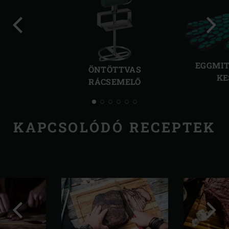
Előző
Köve
kép
kép
EGGMIT
ÖNTÖTTVAS
KE
RÁCSEMELŐ
KAPCSOLÓDÓ RECEPTEK