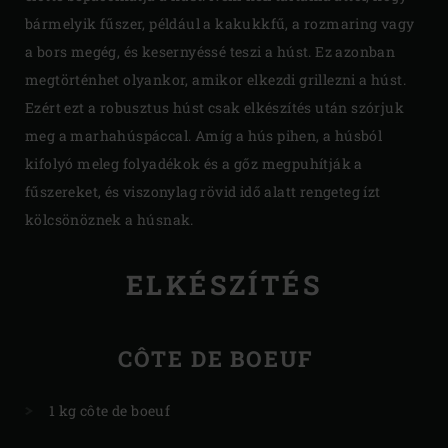
bármelyik fűszer, például a kakukkfű, a rozmaring vagy
a bors megég, és kesernyéssé teszi a húst. Ez azonban
megtörténhet olyankor, amikor elkezdi grillezni a húst.
Ezért ezt a robusztus húst csak elkészítés után szórjuk
meg a marhahúspáccal. Amíg a hús pihen, a húsból
kifolyó meleg folyadékok és a gőz megpuhítják a
fűszereket, és viszonylag rövid idő alatt rengeteg ízt
kölcsönöznek a húsnak.
ELKÉSZÍTÉS
CÔTE DE BOEUF
1 kg côte de boeuf