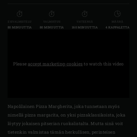
ESIVALMISTELU
VALMISTUS
YHTEENSÄ
MÄÄRÄ
80 MINUUTTIA
80 MINUUTTIA
160 MINUUTTIA
4 KAPPALETTA
Please
accept marketing-cookies
to watch this video
Napolilainen Pizza Margherita, joka tunnetaan myös
nimellä pizza margarita, on yksi pizzaklassikoista, joka
löytyy jokaisen pitserian ruokalistalta. Mutta sinä voit
tietenkin valmistaa tämän herkullisen, perinteisen