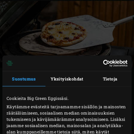
VALMISTUS
Suostumus
Yksityiskohdat
Tietoja
Kuumenna oliiviöljy kastiketta varten vihreässä
Cookieita Big Green Eggissäsi.
Dutch Oven -padassa
ritilän päällä. Lisää
Käytämme evästeitä tarjoamamme sisällön ja mainosten
salottisipuli ja valkosipuli ja paista, kunnes
räätälöimiseen, sosiaalisen median ominaisuuksien
salottisipuli on läpikuultavaa.
tukemiseen ja kävijämäärämme analysoimiseen. Lisäksi
jaamme sosiaalisen median, mainosalan ja analytiikka-
Sekoita ketsuppi, kirsikkatomaatit, oliivit ja
alan kumppaneillemme tietoja siitä, miten käytät