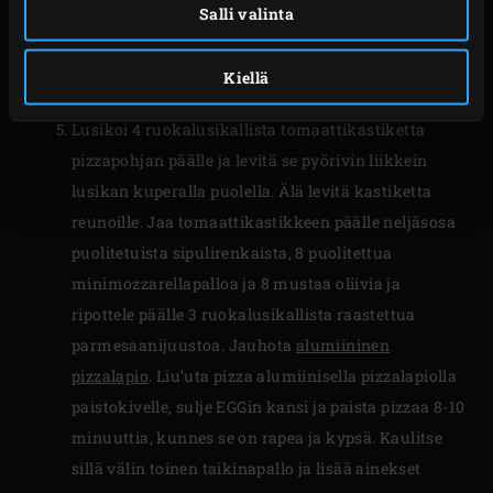
työtasolla olevissa jauhoissa. Kun kaulitset
Salli valinta
taikinaa, käännä sitä koko ajan neljänneskierros,
jotta saat siitä kauniin pyöreän. Muotoile käsin
Kiellä
pizzapohjan reunat hieman pohjaa paksummaksi.
Lusikoi 4 ruokalusikallista tomaattikastiketta
pizzapohjan päälle ja levitä se pyörivin liikkein
lusikan kuperalla puolella. Älä levitä kastiketta
reunoille. Jaa tomaattikastikkeen päälle neljäsosa
puolitetuista sipulirenkaista, 8 puolitettua
minimozzarellapalloa ja 8 mustaa oliivia ja
ripottele päälle 3 ruokalusikallista raastettua
parmesaanijuustoa. Jauhota
alumiininen
pizzalapio
. Liu’uta pizza alumiinisella pizzalapiolla
paistokivelle, sulje EGGin kansi ja paista pizzaa 8-10
minuuttia, kunnes se on rapea ja kypsä. Kaulitse
sillä välin toinen taikinapallo ja lisää ainekset