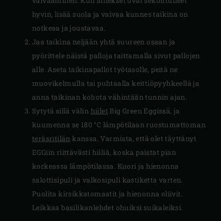
vaivaaminen. Kun ainekset ovat sekoittuneet
hyvin, lisää suola ja vaivaa kunnes taikina on
notkeaa ja joustavaa.
Jaa taikina neljään yhtä suureen osaan ja
pyörittele näistä palloja taittamalla sivut pallojen
alle. Aseta taikinapallot työtasolle, peitä ne
muovikelmulla tai puhtaalla keittiöpyyhkeellä ja
anna taikinan kohota vähintään tunnin ajan.
Sytytä sillä välin
hiilet
Big Green Eggissä, ja
kuumenna se 180 °C lämpötilaan ruostumattoman
teräsritilän
kanssa. Varmista, että olet täyttänyt
EGGiin riittävästi hiiliä, koska paistat pian
korkeassa lämpötilassa. Kuori ja hienonna
salottisipuli ja valkosipuli kastiketta varten.
Puolita kirsikkatomaatit ja hienonna oliivit.
Leikkaa basilikanlehdet ohuiksi suikaleiksi.