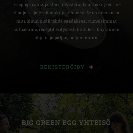
reseptejä sähköpostiisi, rekisteröidy uutiskirjeemme
tilaajaksi ja lisää makuja inboxiisi. Se on ainoa asia
mitä sinun pitää tehdä saadaksesi viimeisimmät
uutisemme, reseptit erityisesti EGGillesi, käytännön
ohjeita ja paljon, paljon muuta!
REKISTERÖIDY
BIG GREEN EGG YHTEISÖ