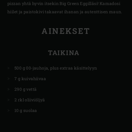
pizzan yhtä hyvin itsekin Big Green Eggilläsi! Kamadosi
hiilet ja paistokivi takaavat ihanan ja autenttisen maun.
AINEKSET
TAIKINA
500 g 00-jauhoja, plus extraa käsittelyyn
7 g kuivahiivaa
290 g vettä
2 rkl oliiviöljyä
10 g suolaa