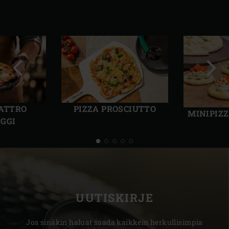
Edellinen
Seur
dia
dia
UATTRO
PIZZA PROSCIUTTO
MINIPIZ
GGI
UUTISKIRJE
Jos sinäkin haluat saada kaikkein herkullisimpia