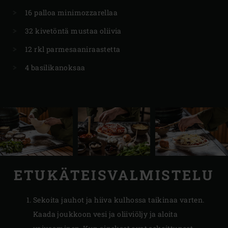
16 palloa minimozzarellaa
32 kivetöntä mustaa oliivia
12 rkl parmesaaniraastetta
4 basilikanoksaa
ETUKÄTEISVALMISTELU
Sekoita jauhot ja hiiva kulhossa taikinaa varten.
Kaada joukkoon vesi ja oliiviöljy ja aloita