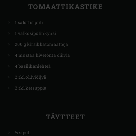
TOMAATTIKASTIKE
1 salottisipuli
1 valkosipulinkynsi
200 g kirsikkatomaatteja
4 mustaa kivetöntä oliivia
4 basilikanlehteä
2 rkl oliiviöljyä
2 rkl ketsuppia
TÄYTTEET
½ sipuli