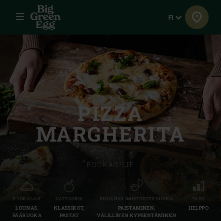
Menu
Kieli
FI
PIZZA
MARGHERITA
RUOKAOHJE
RUOKALAJI
KATEGORIA
RUUANVALMISTUSTEKNIIKKA
TASO
LOUNAS,
KLASSIKOT,
PAISTAMINEN,
HELPPO
PÄÄRUOKA
PASTAT
VÄLILLINEN KYPSENTÄMINEN