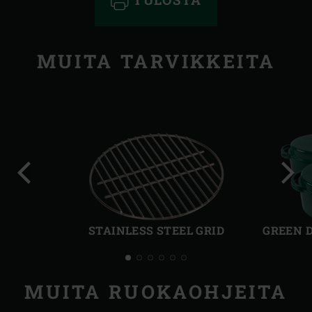
MUITA TARVIKKEITA
Edellinen
Seur
dia
dia
STAINLESS STEEL GRID
GREEN 
MUITA RUOKAOHJEITA