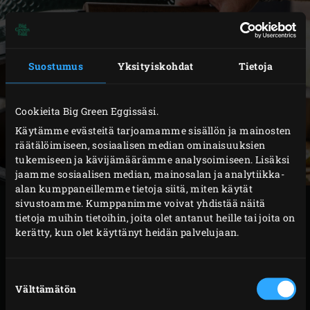
Suostumus
Yksityiskohdat
Tietoja
Cookieita Big Green Eggissäsi.
Käytämme evästeitä tarjoamamme sisällön ja mainosten
räätälöimiseen, sosiaalisen median ominaisuuksien
tukemiseen ja kävijämäärämme analysoimiseen. Lisäksi
jaamme sosiaalisen median, mainosalan ja analytiikka-
alan kumppaneillemme tietoja siitä, miten käytät
sivustoamme. Kumppanimme voivat yhdistää näitä
VALMISTUS
tietoja muihin tietoihin, joita olet antanut heille tai joita on
kerätty, kun olet käyttänyt heidän palvelujaan.
Kuumenna
Cast Iron Dutch Oven
-pata ritilällä ja
kaada siihen runsas loraus oliiviöljyä.
Suostumuksen
Lisää valkosipulit, salotit, inkivääri ja punaiset
Välttämätön
valinta
chilit, paista pikaisesti. Sekoita joukkoon