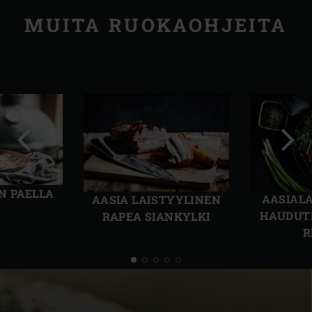
MUITA RUOKAOHJEITA
Edellinen
Seur
dia
dia
N PAELLA
AASIALA
AASIA­ LAISTYYLINEN
HAUDUT
RAPEA SIANKYLKI
R