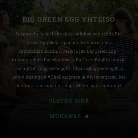
BIG GREEN EGG YHTEISÖ
Inspiroidu ja opi lisää mitä kaikkea voit tehdä Big
Green Eggilläsi! Uppoudu kulinaristisiin
mahdollisuuksiin. Kysele ja jaa Big Green Egg -
kokemuksiasi Facebookissa (BigGreenEggFinland) ja
Instagram (biggreeneggfi). Tägää @biggreeneggfi ja
käytä hastagejä #TheEvergreen ja #forevergreen. Me
luomme kauniita muistoja. Oletko sinä mukana?
OLETKO SINÄ
MUKANA?