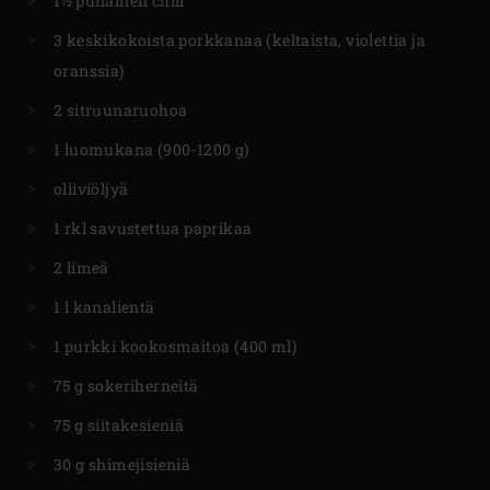
1½ punainen chili
3 keskikokoista porkkanaa (keltaista, violettia ja
oranssia)
2 sitruunaruohoa
1 luomukana (900-1200 g)
oliiviöljyä
1 rkl savustettua paprikaa
2 limeä
1 l kanalientä
1 purkki kookosmaitoa (400 ml)
75 g sokeriherneitä
75 g siitakesieniä
30 g shimejisieniä