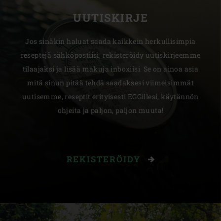
UUTISKIRJE
Jos sinäkin haluat saada kaikkein herkullisimpia
reseptejä sähköpostiisi, rekisteröidy uutiskirjeemme
tilaajaksi ja lisää makuja inboxiisi. Se on ainoa asia
mitä sinun pitää tehdä saadaksesi viimeisimmät
uutisemme, reseptit erityisesti EGGillesi, käytännön
ohjeita ja paljon, paljon muuta!
REKISTERÖIDY