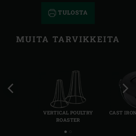
TULOSTA
MUITA TARVIKKEITA
Edellinen
Seur
dia
dia
VERTICAL POULTRY
CAST IRO
ROASTER