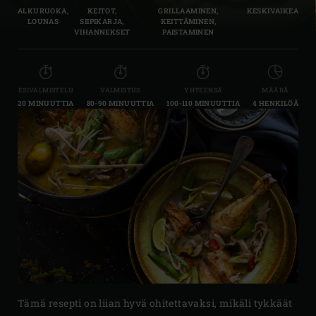
ALKURUOKA,
KEITOT,
GRILLAAMINEN,
KESKIVAIKEA
LOUNAS
SIIPIKARJA,
KEITTÄMINEN,
VIHANNEKSET
PAISTAMINEN
ESIVALMISTELU
VALMISTUS
YHTEENSÄ
MÄÄRÄ
20 MINUUTTIA
80-90 MINUUTTIA
100-110 MINUUTTIA
4 HENKILÖÄ
Tämä resepti on liian hyvä ohitettavaksi, mikäli tykkäät