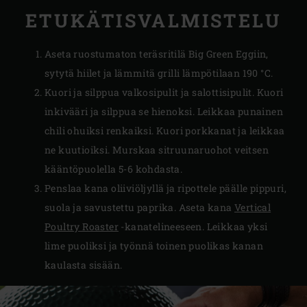
ETUKÄTISVALMISTELU
Aseta ruostumaton teräsritilä Big Green Eggiin,
sytytä hiilet ja lämmitä grilli lämpötilaan 190 °C.
Kuori ja silppua valkosipulit ja salottisipulit. Kuori
inkivääri ja silppua se hienoksi. Leikkaa punainen
chili ohuiksi renkaiksi. Kuori porkkanat ja leikkaa
ne kuutioiksi. Murskaa sitruunaruohot veitsen
kääntöpuolella 5-6 kohdasta.
Penslaa kana oliiviöljyllä ja ripottele päälle pippuri,
suola ja savustettu paprika. Aseta kana
Vertical
Poultry Roaster
-kanatelineeseen. Leikkaa yksi
lime puoliksi ja työnnä toinen puolikas kanan
kaulasta sisään.